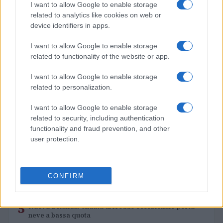
I want to allow Google to enable storage
Nuova Zelanda: ondata di freddo eccezionale porta
related to analytics like cookies on web or
neve a bassa quota
device identifiers in apps.
Francesca Lombardi · 4 Ago 2026
I want to allow Google to enable storage
related to functionality of the website or app.
PIÙ LETTI
I want to allow Google to enable storage
related to personalization.
1
XPENG Partner del Teatro del Silenzio 2026: Veicoli
Elettrici e Musica in Sinfonia
I want to allow Google to enable storage
related to security, including authentication
2
Rilancio degli impianti sciistici in Val Vigezzo, Val
functionality and fraud prevention, and other
Formazza e Valle Antrona
user protection.
3
Scoperte carcasse di moto e motori in container
destinati al Senegal
4
CONFIRM
Il Córdoba ha ottenuto il II Trofeo Puertas dopo aver
sconfitto il Rayo ai rigori.
5
Nuova Zelanda: ondata di freddo eccezionale porta
neve a bassa quota