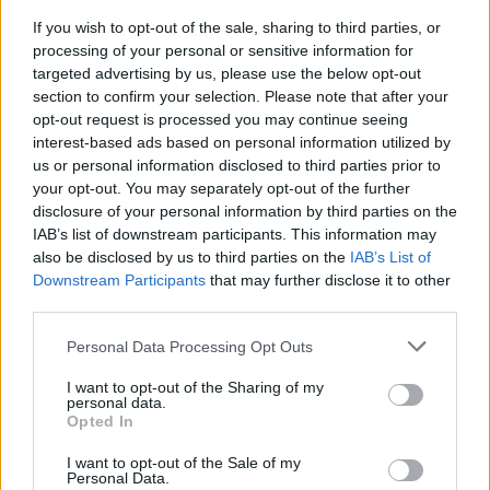
If you wish to opt-out of the sale, sharing to third parties, or
processing of your personal or sensitive information for
targeted advertising by us, please use the below opt-out
section to confirm your selection. Please note that after your
opt-out request is processed you may continue seeing
interest-based ads based on personal information utilized by
us or personal information disclosed to third parties prior to
your opt-out. You may separately opt-out of the further
Governo italiano insiste su neutralità tecnologica per
disclosure of your personal information by third parties on the
auto elettriche e ibride
IAB’s list of downstream participants. This information may
Francesca Lombardi · 7 Ago 2026
also be disclosed by us to third parties on the
IAB’s List of
Downstream Participants
that may further disclose it to other
NOTIZIE
third parties.
Please note that this website/app uses one or more Google
Personal Data Processing Opt Outs
services and may gather and store information including but
not limited to your visit or usage behaviour. You may click to
I want to opt-out of the Sharing of my
personal data.
grant or deny consent to Google and its third-party tags to
Opted In
use your data for below specified purposes in below Google
consent section.
I want to opt-out of the Sale of my
Personal Data.