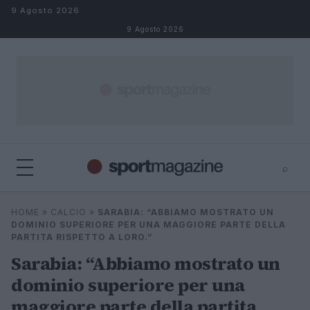
Salta al contenuto
9 Agosto 2026
9 Agosto 2026
⌕
⌕
×
HOME
»
CALCIO
»
SARABIA: “ABBIAMO MOSTRATO UN
Cerca
DOMINIO SUPERIORE PER UNA MAGGIORE PARTE DELLA
PARTITA RISPETTO A LORO.”
Sarabia: “Abbiamo mostrato un
dominio superiore per una
maggiore parte della partita