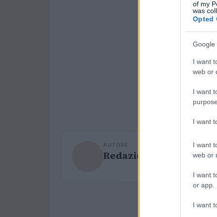
of my P
was col
Opted 
Google 
I want t
web or d
I want t
purpose
I want 
I want t
AUTORE
Redazione Sport Maga
web or d
I want t
or app.
I want t