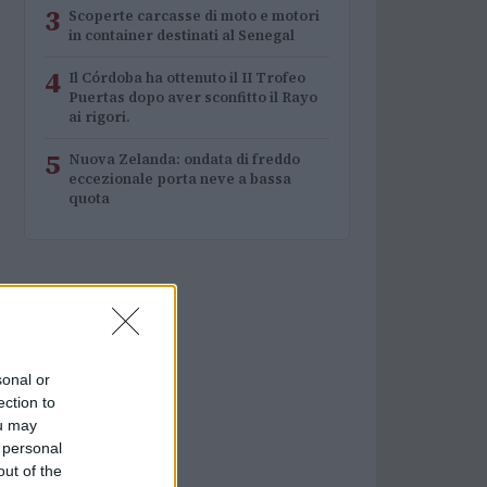
3
Scoperte carcasse di moto e motori
in container destinati al Senegal
4
Il Córdoba ha ottenuto il II Trofeo
Puertas dopo aver sconfitto il Rayo
ai rigori.
5
Nuova Zelanda: ondata di freddo
eccezionale porta neve a bassa
quota
sonal or
ection to
ou may
 personal
out of the