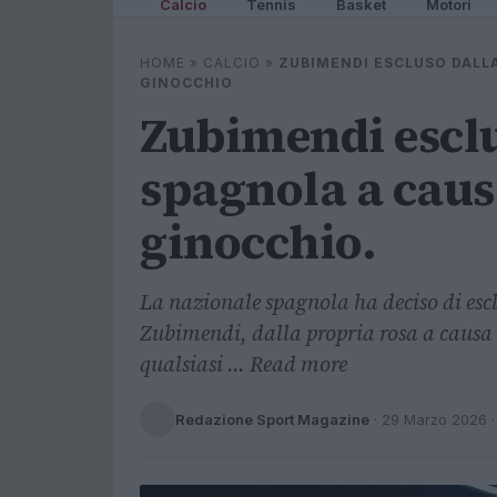
Calcio
Tennis
Basket
Motori
HOME
»
CALCIO
»
ZUBIMENDI ESCLUSO DALL
GINOCCHIO
Zubimendi esclu
spagnola a caus
ginocchio.
La nazionale spagnola ha deciso di esc
Zubimendi, dalla propria rosa a causa d
qualsiasi ... Read more
Redazione Sport Magazine
·
29 Marzo 2026
·