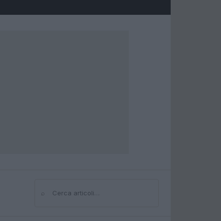
⌕
Cerca