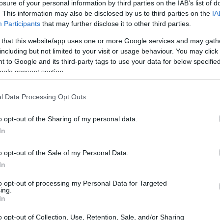
losure of your personal information by third parties on the IAB’s list of
scludere il centrocampista dell’Arsenal,
. This information may also be disclosed by us to third parties on the
IA
a causa di un fastidio al ginocchio. “Per
Participants
that may further disclose it to other third parties.
 la salute del giocatore, è stato escluso dal
 that this website/app uses one or more Google services and may gath
including but not limited to your visit or usage behaviour. You may click 
i di Euro 2024 in un comunicato. “Il personale
 to Google and its third-party tags to use your data for below specifi
o di tutto il processo.” Zubimendi era entrato
ogle consent section.
 di venerdì scorso per 3-0 contro la Serbia. Il
e di martedì contro l’Egitto a Barcellona.
l Data Processing Opt Outs
perto un ruolo fondamentale a centrocampo
o opt-out of the Sharing of my personal data.
er League, scendendo in campo 44 volte in
In
o opt-out of the Sale of my Personal Data.
In
to opt-out of processing my Personal Data for Targeted
ing.
In
o opt-out of Collection, Use, Retention, Sale, and/or Sharing