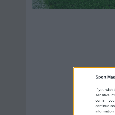
Sport Mag
If you wish 
sensitive in
confirm you
continue se
information 