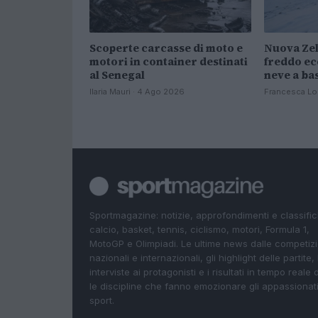
Scoperte carcasse di moto e
Nuova Zel
motori in container destinati
freddo ec
al Senegal
neve a ba
Ilaria Mauri · 4 Ago 2026
Francesca Lo
Sportmagazine: notizie, approfondimenti e classifi
calcio, basket, tennis, ciclismo, motori, Formula 1,
MotoGP e Olimpiadi. Le ultime news dalle competizi
nazionali e internazionali, gli highlight delle partite, 
interviste ai protagonisti e i risultati in tempo reale d
le discipline che fanno emozionare gli appassionati
sport.