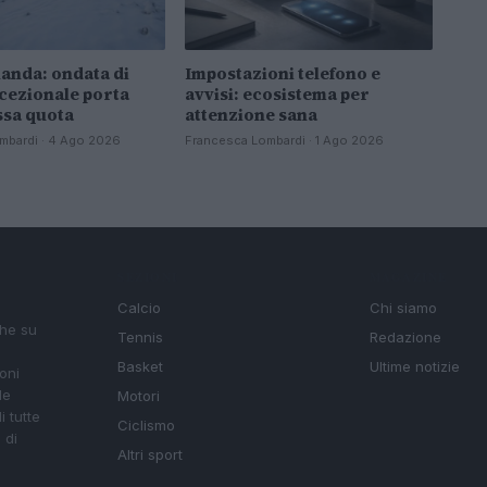
anda: ondata di
Impostazioni telefono e
cezionale porta
avvisi: ecosistema per
ssa quota
attenzione sana
mbardi · 4 Ago 2026
Francesca Lombardi · 1 Ago 2026
SEZIONI
MAGAZINE
Calcio
Chi siamo
che su
Tennis
Redazione
Basket
Ultime notizie
oni
le
Motori
i tutte
Ciclismo
 di
Altri sport