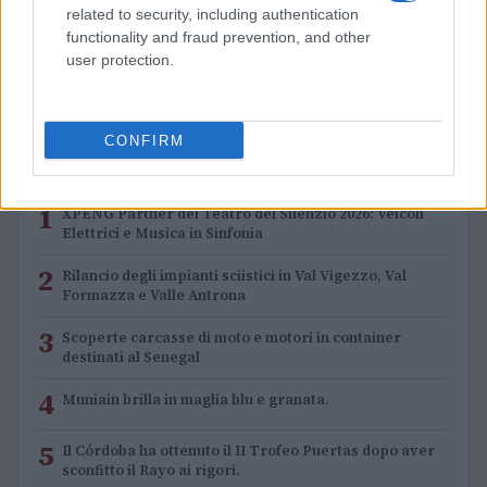
related to security, including authentication
Impostazioni telefono e avvisi: ecosistema per
functionality and fraud prevention, and other
attenzione sana
user protection.
Francesca Lombardi · 1 Ago 2026
CONFIRM
PIÙ LETTI
1
XPENG Partner del Teatro del Silenzio 2026: Veicoli
Elettrici e Musica in Sinfonia
2
Rilancio degli impianti sciistici in Val Vigezzo, Val
Formazza e Valle Antrona
3
Scoperte carcasse di moto e motori in container
destinati al Senegal
4
Muniain brilla in maglia blu e granata.
5
Il Córdoba ha ottenuto il II Trofeo Puertas dopo aver
sconfitto il Rayo ai rigori.