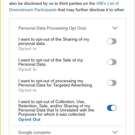
also be disclosed by us to third parties on the
IAB’s List of
Downstream Participants
that may further disclose it to other
third parties.
Please note that this website/app uses one or more Google
Personal Data Processing Opt Outs
services and may gather and store information including but
not limited to your visit or usage behaviour. You may click to
I want to opt-out of the Sharing of my
personal data.
grant or deny consent to Google and its third-party tags to
Opted In
use your data for below specified purposes in below Google
Scoperte carcasse di moto e motori in container
consent section.
I want to opt-out of the Sale of my
destinati al Senegal
Personal Data.
Opted In
Ilaria Mauri · 4 Ago 2026
I want to opt-out of processing my
NOTIZIE
Personal Data for Targeted Advertising.
Opted In
I want to opt-out of Collection, Use,
Retention, Sale, and/or Sharing of my
Personal Data that Is Unrelated with the
Purposes for which it was collected.
Opted Out
Google consents