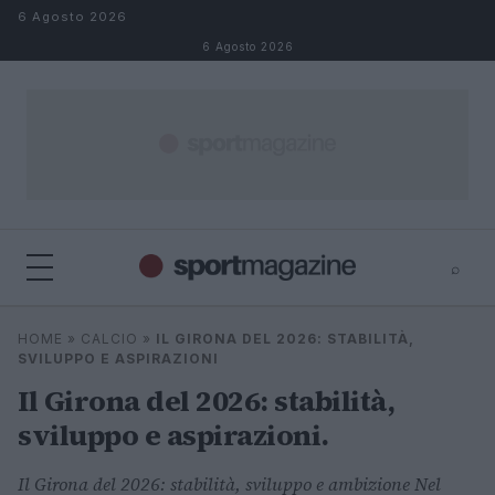
Salta al contenuto
6 Agosto 2026
6 Agosto 2026
⌕
⌕
×
HOME
»
CALCIO
»
IL GIRONA DEL 2026: STABILITÀ,
Cerca
SVILUPPO E ASPIRAZIONI
Il Girona del 2026: stabilità,
sviluppo e aspirazioni.
Il Girona del 2026: stabilità, sviluppo e ambizione Nel