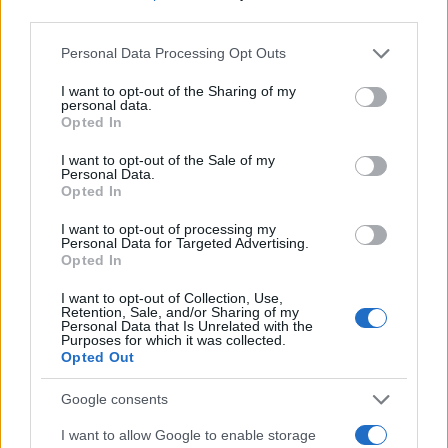
third parties.
Ilaria Mauri, bolognese, decise di seguire il
giornalismo sportivo dopo una notte al
Please note that this website/app uses one or more Google
Personal Data Processing Opt Outs
Dall'Ara durante una partita decisiva: oggi
services and may gather and store information including but
coordina le pagine di competizioni e
not limited to your visit or usage behaviour. You may click to
I want to opt-out of the Sharing of my
personal data.
commenti. In redazione predilige reportage
grant or deny consent to Google and its third-party tags to
Opted In
sul campo e conserva il biglietto di quella
use your data for below specified purposes in below Google
partita come prova della svolta.
consent section.
I want to opt-out of the Sale of my
Personal Data.
Opted In
I want to opt-out of processing my
Personal Data for Targeted Advertising.
Opted In
I want to opt-out of Collection, Use,
Retention, Sale, and/or Sharing of my
Personal Data that Is Unrelated with the
Purposes for which it was collected.
Opted Out
Google consents
I want to allow Google to enable storage