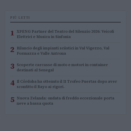
PIÙ LETTI
1
XPENG Partner del Teatro del Silenzio 2026: Veicoli
Elettrici e Musica in Sinfonia
2
Rilancio degli impianti sciistici in Val Vigezzo, Val
Formazza e Valle Antrona
3
Scoperte carcasse di moto e motori in container
destinati al Senegal
4
Il Córdoba ha ottenuto il II Trofeo Puertas dopo aver
sconfitto il Rayo ai rigori.
5
Nuova Zelanda: ondata di freddo eccezionale porta
neve a bassa quota