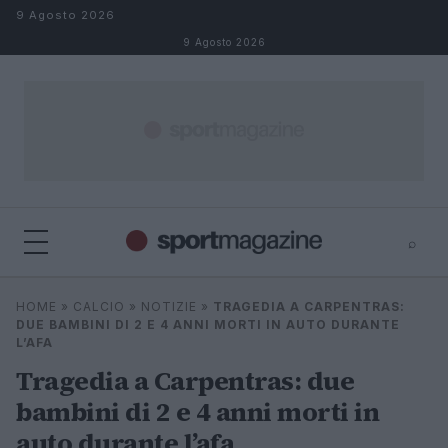
Salta al contenuto
9 Agosto 2026
9 Agosto 2026
⌕
⌕
×
HOME
»
CALCIO
»
NOTIZIE
»
TRAGEDIA A CARPENTRAS:
Cerca
DUE BAMBINI DI 2 E 4 ANNI MORTI IN AUTO DURANTE
L’AFA
Tragedia a Carpentras: due
bambini di 2 e 4 anni morti in
auto durante l’afa