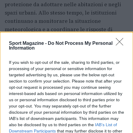
protezione da adottare nelle abitazioni e negli
spazi urbani. Allo stesso tempo, le istituzioni
continuano a monitorare la situazione
meteorologica e a coordinare le risposte di
emergenza per limitare ulteriori conseguenze
Sport Magazine -
Do Not Process My Personal
sulla popolazione.
Information
Le autorità proseguiranno le indagini per
If you wish to opt-out of the sale, sharing to third parties, or
chiarire ogni aspetto della tragedia; intanto, la
processing of your personal or sensitive information for
targeted advertising by us, please use the below opt-out
comunità di Carpentras e l’intero territorio
section to confirm your selection. Please note that after your
interessato dall’afa si trovano a fare i conti con
opt-out request is processed you may continue seeing
una perdita devastante e con l’impatto crescente
interest-based ads based on personal information utilized by
us or personal information disclosed to third parties prior to
delle temperature estreme sulla vita quotidiana.
your opt-out. You may separately opt-out of the further
disclosure of your personal information by third parties on the
IAB’s list of downstream participants. This information may
also be disclosed by us to third parties on the
IAB’s List of
AUTORE
Ilaria Mauri
Downstream Participants
that may further disclose it to other