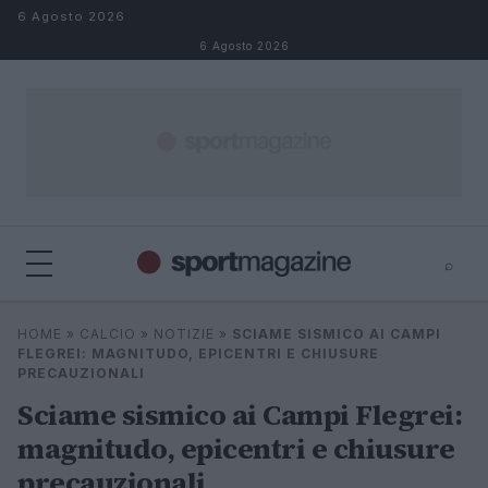
Salta al contenuto
6 Agosto 2026
6 Agosto 2026
⌕
⌕
×
HOME
»
CALCIO
»
NOTIZIE
»
SCIAME SISMICO AI CAMPI
Cerca
FLEGREI: MAGNITUDO, EPICENTRI E CHIUSURE
PRECAUZIONALI
Sciame sismico ai Campi Flegrei:
magnitudo, epicentri e chiusure
precauzionali