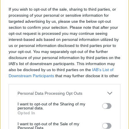
If you wish to opt-out of the sale, sharing to third parties, or
processing of your personal or sensitive information for
targeted advertising by us, please use the below opt-out
AUTORE
section to confirm your selection. Please note that after your
Ilaria Mauri
opt-out request is processed you may continue seeing
Ilaria Mauri, bolognese, decise di seguire il
interest-based ads based on personal information utilized by
giornalismo sportivo dopo una notte al
us or personal information disclosed to third parties prior to
Dall'Ara durante una partita decisiva: oggi
your opt-out. You may separately opt-out of the further
coordina le pagine di competizioni e
disclosure of your personal information by third parties on the
commenti. In redazione predilige reportage
IAB’s list of downstream participants. This information may
sul campo e conserva il biglietto di quella
also be disclosed by us to third parties on the
IAB’s List of
partita come prova della svolta.
Downstream Participants
that may further disclose it to other
third parties.
Please note that this website/app uses one or more Google
Personal Data Processing Opt Outs
services and may gather and store information including but
not limited to your visit or usage behaviour. You may click to
I want to opt-out of the Sharing of my
personal data.
grant or deny consent to Google and its third-party tags to
Opted In
use your data for below specified purposes in below Google
consent section.
I want to opt-out of the Sale of my
Personal Data.