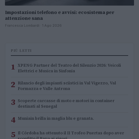
Impostazioni telefono e avvisi: ecosistema per
attenzione sana
Francesca Lombardi · 1 Ago 2026
PIÙ LETTI
1
XPENG Partner del Teatro del Silenzio 2026: Veicoli
Elettrici e Musica in Sinfonia
2
Rilancio degli impianti sciistici in Val Vigezzo, Val
Formazza e Valle Antrona
3
Scoperte carcasse di moto e motori in container
destinati al Senegal
4
Muniain brilla in maglia blu e granata.
5
Il Córdoba ha ottenuto il II Trofeo Puertas dopo aver
sconfitto il Rayo ai rigori.