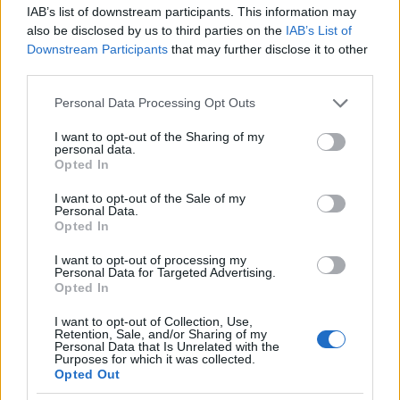
Implementare schema per
author
,
date
e changel
IAB’s list of downstream participants. This information may
migliorare la trasparenza delle fonti e il groundi
also be disclosed by us to third parties on the
IAB’s List of
Downstream Participants
that may further disclose it to other
risposte.
third parties.
Presenza esterna
Please note that this website/app uses one or more Google
Personal Data Processing Opt Outs
services and may gather and store information including but
Aggiornare il profilo LinkedIn aziendale con lin
not limited to your visit or usage behaviour. You may click to
I want to opt-out of the Sharing of my
personal data.
chiaro e link alle pagine pillar per rafforzare il s
grant or deny consent to Google and its third-party tags to
Opted In
authoritativeness.
use your data for below specified purposes in below Google
consent section.
Raccogliere review recenti su G2 o Capterra, dov
I want to opt-out of the Sale of my
Personal Data.
applicabile, per migliorare la freschezza delle ci
Opted In
esterne.
Aggiornare o creare voci pertinenti su Wikipedia
I want to opt-out of processing my
Personal Data for Targeted Advertising.
Wikidata per consolidare il
source landscape
set
Opted In
Pubblicare versioni sintetiche dei contenuti su 
I want to opt-out of Collection, Use,
LinkedIn e Substack per aumentare la distribuzio
Retention, Sale, and/or Sharing of my
probabilità di citazione.
Personal Data that Is Unrelated with the
Purposes for which it was collected.
Opted Out
Tracking