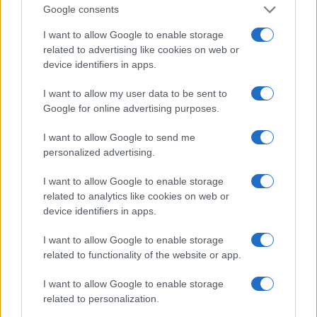
Google consents
Il paragrafo specifica le misure di tracciamento ne
per monitorare la citabilità da assistenti AI e valu
I want to allow Google to enable storage
related to advertising like cookies on web or
l’efficacia delle attività di ottimizzazione.
device identifiers in apps.
In Google Analytics 4 impostare segmenti o filtri 
I want to allow my user data to be sent to
regex per il traffico AI:
(chatgpt-user|anthropi
Google for online advertising purposes.
ai|perplexity|claudebot|gptbot|bingbot/2.0
. Questa configurazione consente di iso
I want to allow Google to send me
extended)
personalized advertising.
visite riconducibili ai principali
crawler
e assist
Integrare nel sito un form di contatto con la dom
I want to allow Google to enable storage
“Come ci ha conosciuto?” e l’opzione
AI Assistant
p
related to analytics like cookies on web or
raccogliere dati qualitativi di attribuzione.
device identifiers in apps.
Programmare un test mensile dei
25 prompt
chia
Documentare per ciascun test gli output, i link cit
I want to allow Google to enable storage
related to functionality of the website or app.
sentiment associato alle citazioni.
I want to allow Google to enable storage
Checklist minima (azioni):
related to personalization.