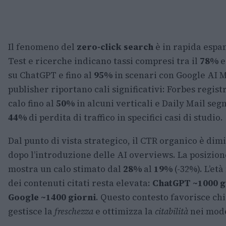
Il fenomeno del
zero-click search
è in rapida espa
Test e ricerche indicano tassi compresi tra il
78%
e
su ChatGPT e fino al
95%
in scenari con Google AI M
publisher riportano cali significativi: Forbes regist
calo fino al
50%
in alcuni verticali e Daily Mail seg
44%
di perdita di traffico in specifici casi di studio.
Dal punto di vista strategico, il CTR organico è dim
dopo l’introduzione delle AI overviews. La posizio
mostra un calo stimato dal
28%
al
19%
(-32%). L’et
dei contenuti citati resta elevata:
ChatGPT ~1000 g
Google ~1400 giorni
. Questo contesto favorisce chi
gestisce la
freschezza
e ottimizza la
citabilità
nei mode