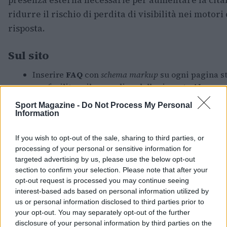
ridurre il rischio di perdita di visibilità nei motori 
risposta.
Sul sito
Inserire
FAQ
con
schema markup
su ogni pagina s
per facilitare il grounding delle risposte AI.
Adottare
H1/H2 in forma di domanda
sulle pagine
Sport Magazine -
Do Not Process My Personal
per migliorare la corrispondenza con intent di ri
Information
basati su query naturali.
Inserire un riassunto di tre frasi all’apertura di o
If you wish to opt-out of the sale, sharing to third parties, or
articolo tecnico o commerciale per fornire un sn
processing of your personal or sensitive information for
citabile.
targeted advertising by us, please use the below opt-out
section to confirm your selection. Please note that after your
Verificare l’accessibilità dei contenuti senza Java
opt-out request is processed you may continue seeing
assicurare che le risorse essenziali siano preren
interest-based ads based on personal information utilized by
per i crawler.
us or personal information disclosed to third parties prior to
Controllare il file
robots.txt
e non bloccare i craw
your opt-out. You may separately opt-out of the further
ufficiali:
,
,
.
GPTBot
Claude-Web
PerplexityBot
disclosure of your personal information by third parties on the