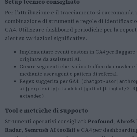
Setup tecnico consigliato
Per l’attribuzione e il tracciamento si raccomanda
combinazione di strumenti e regole di identificazio
GA4. Utilizzare dashboard periodiche per la reporti
alert su variazioni significative.
Implementare eventi custom in GA4 per flaggare 
originate da assistenti AI.
Creare segmenti che isolino traffico da crawler e 
mediante user agent e pattern di referral.
Regex suggerita per GA4:
(chatgpt-user|anthro
ai|perplexity|claudebot|gptbot|bingbot/2.0
.
extended)
Tool e metriche di supporto
Strumenti operativi consigliati:
Profound
,
Ahrefs
Radar
,
Semrush AI toolkit
e GA4 per dashboardin