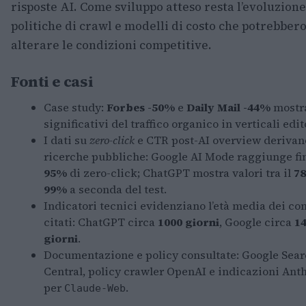
risposte AI. Come sviluppo atteso resta l’evoluzione
politiche di crawl e modelli di costo che potrebber
alterare le condizioni competitive.
Fonti e casi
Case study:
Forbes -50%
e
Daily Mail -44%
mostra
significativi del traffico organico in verticali edit
I dati su
zero-click
e CTR post-AI overview derivan
ricerche pubbliche: Google AI Mode raggiunge fin
95%
di zero-click; ChatGPT mostra valori tra il
7
99%
a seconda del test.
Indicatori tecnici evidenziano l’età media dei co
citati: ChatGPT circa
1000 giorni
, Google circa
1
giorni
.
Documentazione e policy consultate: Google Sea
Central, policy crawler OpenAI e indicazioni Ant
per
.
Claude-Web