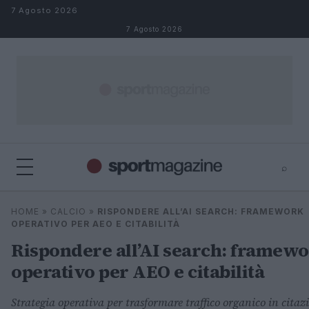
Salta al contenuto
7 Agosto 2026
7 Agosto 2026
⌕
⌕
×
HOME
»
CALCIO
»
RISPONDERE ALL’AI SEARCH: FRAMEWORK
Cerca
OPERATIVO PER AEO E CITABILITÀ
Rispondere all’AI search: framew
operativo per AEO e citabilità
Strategia operativa per trasformare traffico organico in citazi