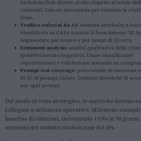
includono link diretto al sito rispetto al totale del
citazioni. Calcolo necessario per valutare la
citabi
reale.
Traffico referral da AI
: sessioni attribuite a bot/
identificate in GA4 e tramite il form interno “AI As
Segmentare per source e per intent di ricerca.
Sentiment analysis
: analisi qualitativa delle cita
(positivo/neutro/negativo). Usare classificatori
supervisionati e validazione manuale su campion
Prompt test coverage
: percentuale di successo s
di 25-50 prompt chiave. Definire threshold di acc
per ogni prompt.
Dal punto di vista strategico, le metriche devono e
collegate a milestone operative. Milestone esemplif
baseline di citazioni, incremento +10% in 90 giorni,
aumento del website citation rate del 5%.