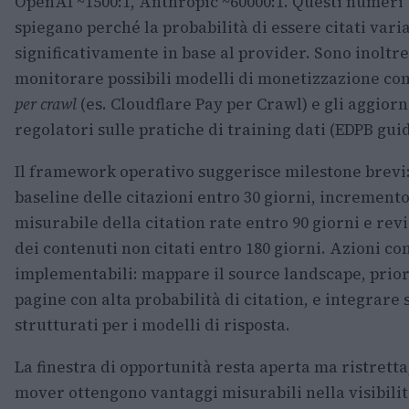
OpenAI ~1500:1, Anthropic ~60000:1. Questi numeri
spiegano perché la probabilità di essere citati vari
significativamente in base al provider. Sono inoltr
monitorare possibili modelli di monetizzazione c
per crawl
(es. Cloudflare Pay per Crawl) e gli aggior
regolatori sulle pratiche di training dati (EDPB guid
Il framework operativo suggerisce milestone brevi
baseline delle citazioni entro 30 giorni, increment
misurabile della citation rate entro 90 giorni e rev
dei contenuti non citati entro 180 giorni. Azioni co
implementabili: mappare il source landscape, prio
pagine con alta probabilità di citation, e integrare 
strutturati per i modelli di risposta.
La finestra di opportunità resta aperta ma ristretta; 
mover ottengono vantaggi misurabili nella visibilit