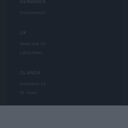
GERMANIA
Investieren24
UK
News Hub UK
Lgbtq News
OLANDA
Investeren 24
NL Newz