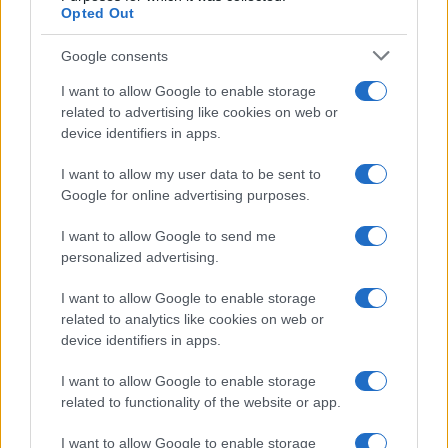
Opted Out
Confermano dagli organizzatori che i protocolli
verranno discussi nella sessione successiva del
Google consents
webinar. L’appuntamento è fissato per il 19 marzo
I want to allow Google to enable storage
2026, dalle
13:00 alle 14:30
. La partecipazione è
related to advertising like cookies on web or
gratuita e la diretta è fruibile su più dispositivi. È
device identifiers in apps.
comunque consigliato utilizzare l’ultima
I want to allow my user data to be sent to
versione dell’app
Zoom
per accedere al servizio
Google for online advertising purposes.
di traduzione in italiano, inglese e spagnolo.
I want to allow Google to send me
personalized advertising.
Dopo l’iscrizione verrà inviata un’e-mail di
conferma con le istruzioni per collegarsi alla
I want to allow Google to enable storage
diretta e il link per scaricare la locandina
related to analytics like cookies on web or
device identifiers in apps.
ufficiale dell’evento. Per chi cerca strumenti
concreti per migliorare la gestione nutrizionale
I want to allow Google to enable storage
in allenamento e in gara, il
webinar
offre la
related to functionality of the website or app.
possibilità di apprendere da professionisti del
I want to allow Google to enable storage