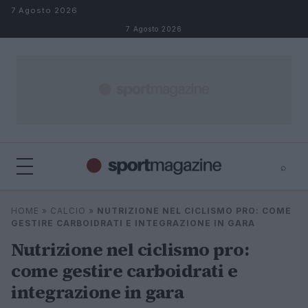
Salta al contenuto
7 Agosto 2026
7 Agosto 2026
⌕
⌕
×
HOME
»
CALCIO
»
NUTRIZIONE NEL CICLISMO PRO: COME
Cerca
GESTIRE CARBOIDRATI E INTEGRAZIONE IN GARA
Nutrizione nel ciclismo pro:
come gestire carboidrati e
integrazione in gara