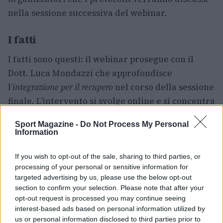
nella sessione successiva del webinar.
I fatti
I fatti sono questi: il webinar prosegue con il
Dott. Luca Mondazzi che approfondisce
l’
integrazione per il recupero
nel corso della sessione
finale. L’intervento si svolge online e si concentra
su misure pratiche per ricostituire le riserve
Sport Magazine -
Do Not Process My Personal
energetiche, controllare l’infiammazione e
Information
favorire la rigenerazione muscolare dopo le
gare. L’obiettivo è fornire protocolli applicabili
If you wish to opt-out of the sale, sharing to third parties, or
processing of your personal or sensitive information for
ad atleti di diversi livelli.
targeted advertising by us, please use the below opt-out
section to confirm your selection. Please note that after your
Il relatore illustrerà tempistiche e composizione
opt-out request is processed you may continue seeing
dei pasti post-gara. Verranno analizzati i
interest-based ads based on personal information utilized by
us or personal information disclosed to third parties prior to
rapporti ottimali tra
carboidrati
e
proteine
e le