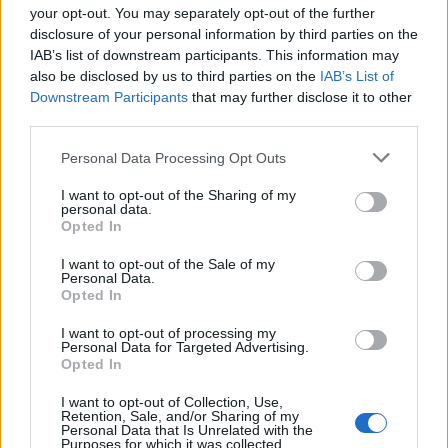
your opt-out. You may separately opt-out of the further
finestre metaboliche per l’assunzione
disclosure of your personal information by third parties on the
nutrizionale. Si discuterà inoltre l’uso mirato di
IAB’s list of downstream participants. This information may
also be disclosed by us to third parties on the
IAB’s List of
integratori per accelerare il recupero e ridurre
Downstream Participants
that may further disclose it to other
il rischio di sovraccarico.
third parties.
Il webinar è rivolto a ciclisti amatori agonisti e a
Please note that this website/app uses one or more Google
Personal Data Processing Opt Outs
services and may gather and store information including but
professionisti della nutrizione e della
not limited to your visit or usage behaviour. You may click to
I want to opt-out of the Sharing of my
performance. Secondo fonti ufficiali, la
personal data.
grant or deny consent to Google and its third-party tags to
Opted In
presentazione include esempi tratti dal mondo
use your data for below specified purposes in below Google
consent section.
professionistico per facilitare la traduzione
I want to opt-out of the Sale of my
Personal Data.
delle conoscenze in protocolli replicabili.
Opted In
Confermano dagli organizzatori che i protocolli
I want to opt-out of processing my
verranno discussi nella sessione successiva del
Personal Data for Targeted Advertising.
Opted In
webinar.
I want to opt-out of Collection, Use,
Retention, Sale, and/or Sharing of my
Dettagli pratici e iscrizione
Personal Data that Is Unrelated with the
Purposes for which it was collected.