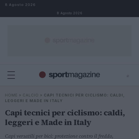
Salta al contenuto
8 Agosto 2026
8 Agosto 2026
⌕
⌕
×
HOME
»
CALCIO
»
CAPI TECNICI PER CICLISMO: CALDI,
Cerca
LEGGERI E MADE IN ITALY
Capi tecnici per ciclismo: caldi,
leggeri e Made in Italy
Capi versatili per bici: protezione contro il freddo,