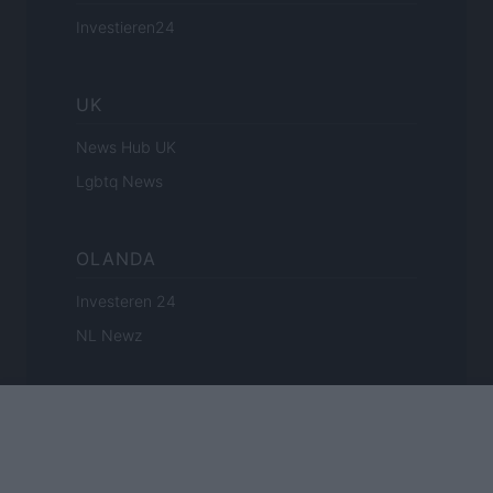
Investieren24
UK
News Hub UK
Lgbtq News
OLANDA
Investeren 24
NL Newz