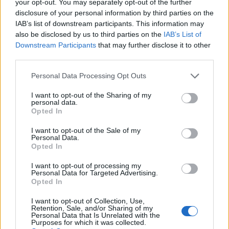
your opt-out. You may separately opt-out of the further
approccio rende la proposta ideale per chi cerca
disclosure of your personal information by third parties on the
performance, stile e affidabilità senza
IAB’s list of downstream participants. This information may
compromessi.
also be disclosed by us to third parties on the
IAB’s List of
Downstream Participants
that may further disclose it to other
third parties.
Please note that this website/app uses one or more Google
Personal Data Processing Opt Outs
AUTORE
Ilaria Mauri
services and may gather and store information including but
not limited to your visit or usage behaviour. You may click to
I want to opt-out of the Sharing of my
Ilaria Mauri, bolognese, decise di seguire il
personal data.
grant or deny consent to Google and its third-party tags to
Opted In
giornalismo sportivo dopo una notte al
use your data for below specified purposes in below Google
Dall'Ara durante una partita decisiva: oggi
consent section.
I want to opt-out of the Sale of my
coordina le pagine di competizioni e
Personal Data.
commenti. In redazione predilige reportage
Opted In
sul campo e conserva il biglietto di quella
I want to opt-out of processing my
partita come prova della svolta.
Personal Data for Targeted Advertising.
Opted In
I want to opt-out of Collection, Use,
Retention, Sale, and/or Sharing of my
Personal Data that Is Unrelated with the
Purposes for which it was collected.