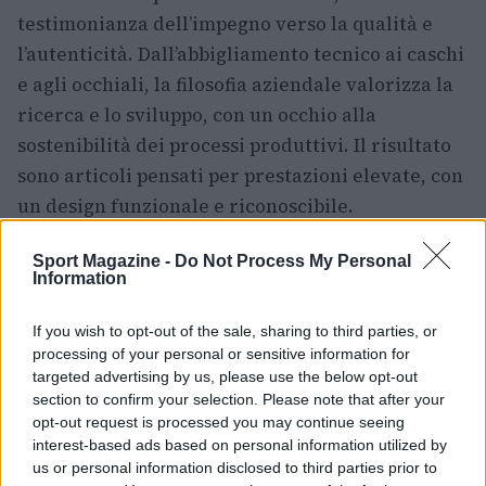
testimonianza dell’impegno verso la qualità e
l’autenticità. Dall’abbigliamento tecnico ai caschi
e agli occhiali, la filosofia aziendale valorizza la
ricerca e lo sviluppo, con un occhio alla
sostenibilità dei processi produttivi. Il risultato
sono articoli pensati per prestazioni elevate, con
un design funzionale e riconoscibile.
Innovazione e tradizione
Sport Magazine -
Do Not Process My Personal
Information
La combinazione tra innovazione tecnologica e
If you wish to opt-out of the sale, sharing to third parties, or
competenze artigiane permette a Gist di offrire
processing of your personal or sensitive information for
soluzioni pratiche e durature: materiali tecnici,
targeted advertising by us, please use the below opt-out
section to confirm your selection. Please note that after your
accorgimenti sartoriali e test sul campo
opt-out request is processed you may continue seeing
convergono per creare capi che accompagnano il
interest-based ads based on personal information utilized by
ciclista in tutte le stagioni non estreme. Questo
us or personal information disclosed to third parties prior to