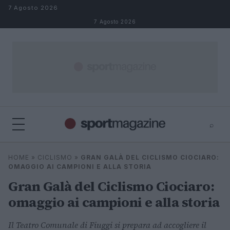
Salta al contenuto
7 Agosto 2026
7 Agosto 2026
⌕
⌕
×
HOME
»
CICLISMO
»
GRAN GALÀ DEL CICLISMO CIOCIARO:
Cerca
OMAGGIO AI CAMPIONI E ALLA STORIA
Gran Galà del Ciclismo Ciociaro:
omaggio ai campioni e alla storia
Il Teatro Comunale di Fiuggi si prepara ad accogliere il