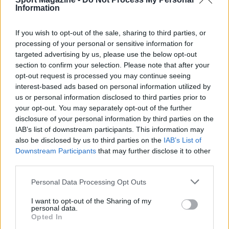
Information
If you wish to opt-out of the sale, sharing to third parties, or
AUTORE
processing of your personal or sensitive information for
Andrea Conforti
targeted advertising by us, please use the below opt-out
Andrea Conforti, 46enne torinese dal look
section to confirm your selection. Please note that after your
casual e naturale, è un analista tattico che
opt-out request is processed you may continue seeing
trasforma dati e clip in racconti social. Ricorda
interest-based ads based on personal information utilized by
quando annotò la rimonta al box stampa dello
us or personal information disclosed to third parties prior to
Stadio Olimpico Grande Torino: da
your opt-out. You may separately opt-out of the further
quell'appunto nacque la sua linea editoriale,
disclosure of your personal information by third parties on the
che propugna spiegazioni visive per il tifoso
IAB’s list of downstream participants. This information may
critico. Dettaglio unico: una stagione
also be disclosed by us to third parties on the
IAB’s List of
allenatore under15 al Chieri e ciclista urbano.
Downstream Participants
that may further disclose it to other
third parties.
Please note that this website/app uses one or more Google
Personal Data Processing Opt Outs
services and may gather and store information including but
not limited to your visit or usage behaviour. You may click to
I want to opt-out of the Sharing of my
personal data.
grant or deny consent to Google and its third-party tags to
Opted In
use your data for below specified purposes in below Google