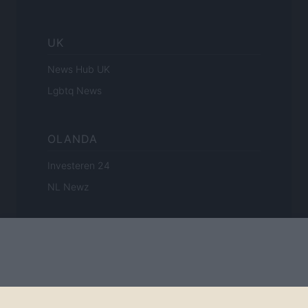
UK
News Hub UK
Lgbtq News
OLANDA
Investeren 24
NL Newz