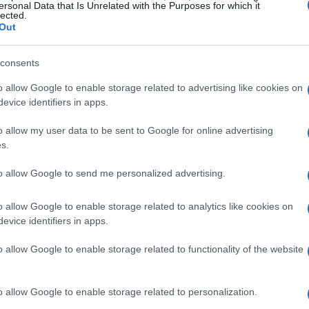
er questo tipo di viaggio c’è
Grenoble
città
ersonal Data that Is Unrelated with the Purposes for which it
lected.
la Maurienne e il massiccio del Vercors.
Out
: è una città universitaria e vivace dove la
diana e da cui si snodano itinerari protetti
consents
tagna. Da qui il paesaggio muta rapidamente,
o allow Google to enable storage related to advertising like cookies on
evice identifiers in apps.
lline prealpine alle salite d’alta quota.
o allow my user data to be sent to Google for online advertising
’Huez, Galibier e Croix de Fer
s.
to allow Google to send me personalized advertising.
 mito del ciclismo spiccano il
Alpe d’Huez
. L’Alpe d’Huez è celebre per i suoi
o allow Google to enable storage related to analytics like cookies on
o al grande giro nel
1952
un evento che ne ha
evice identifiers in apps.
 l’Alpe significa sfidare una rampa intrisa di
o allow Google to enable storage related to functionality of the website
da ripaga per la vista, ma la sensazione di
rese rimane il motivo principale della
o allow Google to enable storage related to personalization.