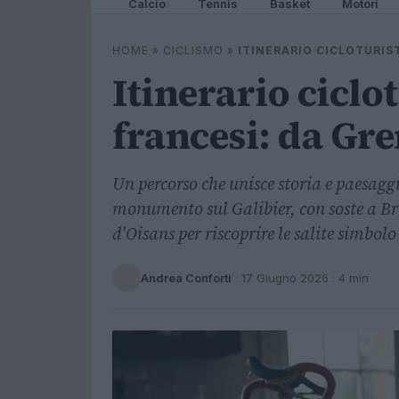
Calcio
Tennis
Basket
Motori
HOME
»
CICLISMO
»
ITINERARIO CICLOTURIST
Itinerario ciclot
francesi: da Gre
Un percorso che unisce storia e paesaggi
monumento sul Galibier, con soste a B
d'Oisans per riscoprire le salite simbol
Andrea Conforti
·
17 Giugno 2026
· 4 min