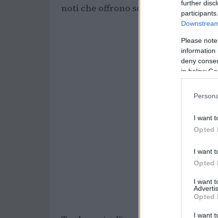
further disc
noti che offrono sorprese a ogni tor
participants
Downstream 
Please note
information 
deny consent
in below Go
Persona
I want t
Opted 
I want t
Opted 
I want 
Advertis
Opted 
I want t