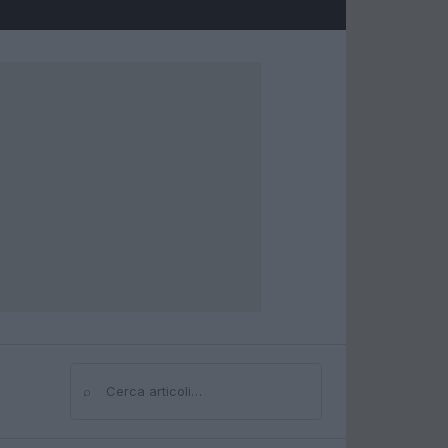
⌕
Cerca