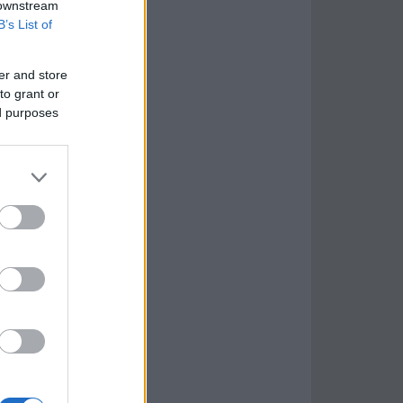
 downstream
B’s List of
er and store
to grant or
ed purposes