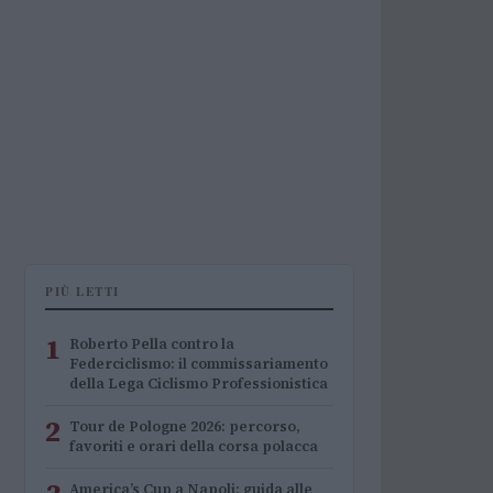
PIÙ LETTI
1
Roberto Pella contro la
Federciclismo: il commissariamento
della Lega Ciclismo Professionistica
2
Tour de Pologne 2026: percorso,
favoriti e orari della corsa polacca
America’s Cup a Napoli: guida alle