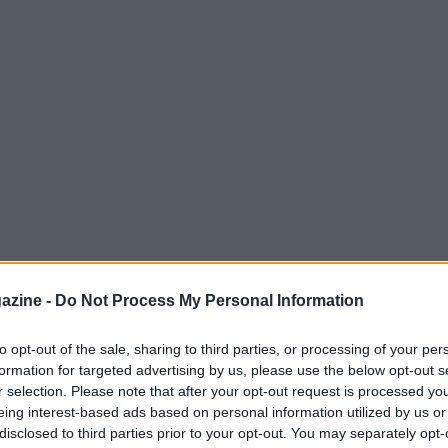
azine -
Do Not Process My Personal Information
coscenici più ambiti per chi ama il
ciclismo su
anno scritto pagine leggendarie del
Tour de
to opt-out of the sale, sharing to third parties, or processing of your per
formation for targeted advertising by us, please use the below opt-out s
dalare tra valli, colli e vette. Partire con la
r selection. Please note that after your opt-out request is processed y
ignifica coniugare l’allenamento con
eing interest-based ads based on personal information utilized by us or
a, attraversando luoghi celebri e tratti meno
disclosed to third parties prior to your opt-out. You may separately opt-