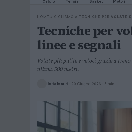
Calcio
Tennis
Basket
Motori
HOME
»
CICLISMO
»
TECNICHE PER VOLATE SI
Tecniche per vol
linee e segnali
Volate più pulite e veloci grazie a treno 
ultimi 500 metri.
Ilaria Mauri
·
20 Giugno 2026
· 5 min