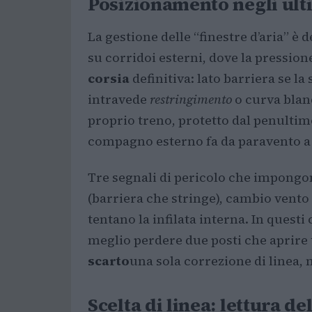
Posizionamento negli ulti
La gestione delle “finestre d’aria” è d
su corridoi esterni, dove la pressione
corsia
definitiva: lato barriera se la 
intravede
restringimento
o curva bland
proprio treno, protetto dal penultimo
compagno esterno fa da paravento a r
Tre segnali di pericolo che impongo
(barriera che stringe), cambio vento 
tentano la infilata interna. In questi 
meglio perdere due posti che aprire 
scarto
una sola correzione di linea, 
Scelta di linea: lettura de