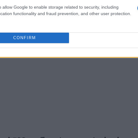
 braccio per segnalare il decadimento.
o allow Google to enable storage related to security, including
cation functionality and fraud prevention, and other user protection.
CONFIRM