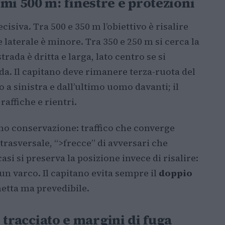
mi 500 m: finestre e protezioni
ecisiva. Tra 500 e 350 m l’obiettivo è risalire
 laterale è minore. Tra 350 e 250 m si cerca la
strada è dritta e larga, lato centro se si
a. Il capitano deve rimanere terza-ruota del
 a sinistra e dall’ultimo uomo davanti; il
affiche e rientri.
no conservazione: traffico che converge
trasversale, “>frecce” di avversari che
casi si preserva la posizione invece di risalire:
un varco. Il capitano evita sempre il
doppio
netta ma prevedibile.
l tracciato e margini di fuga