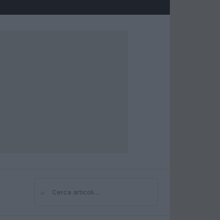
⌕
Cerca