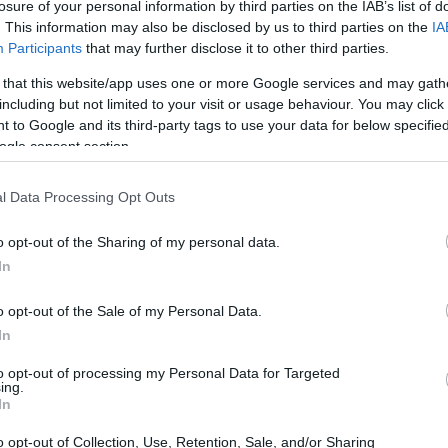
losure of your personal information by third parties on the IAB’s list of
. This information may also be disclosed by us to third parties on the
IA
Participants
that may further disclose it to other third parties.
 that this website/app uses one or more Google services and may gath
including but not limited to your visit or usage behaviour. You may click 
 to Google and its third-party tags to use your data for below specifi
ogle consent section.
l Data Processing Opt Outs
o opt-out of the Sharing of my personal data.
In
o opt-out of the Sale of my Personal Data.
In
to opt-out of processing my Personal Data for Targeted
ing.
i operativi, segnali condivisi e esercizi
In
i lancio, scegliere la
linea
sicura e
o opt-out of Collection, Use, Retention, Sale, and/or Sharing