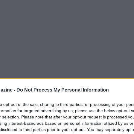
o una zona grigia tra coraggio e rischio. Qui
azine -
Do Not Process My Personal Information
tatti ravvicinati, margini ridotti. Ridurre gli
smo, ma gestirlo. Con metodi chiari su
to opt-out of the sale, sharing to third parties, or processing of your per
formation for targeted advertising by us, please use the below opt-out s
one, la volata diventa più rapida e pulita,
r selection. Please note that after your opt-out request is processed y
eing interest-based ads based on personal information utilized by us or
disclosed to third parties prior to your opt-out. You may separately opt-