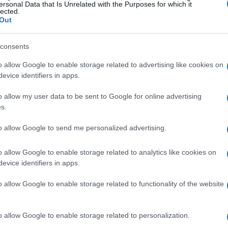
ivo: massimizzare la velocità, minimizzare
ersonal Data that Is Unrelated with the Purposes for which it
lected.
di sicurezza migliori.
Out
i, distanze e cambi
consents
o allow Google to enable storage related to advertising like cookies on
ti. L’
ultimo uomo
cura il posizionamento
evice identifiers in apps.
e i 500-250 m, il
capitano
sprinta. Distanze
o allow my user data to be sent to Google for online advertising
per 20–25 s, ultimo uomo a 65+ km/h per 10–
s.
evitano i buchi. Se il ritmo cala, meglio
to allow Google to send me personalized advertising.
 forzare un cambio tardivo. Il treno deve
 cm stabilizzano le scie e riducono il rischio
o allow Google to enable storage related to analytics like cookies on
evice identifiers in apps.
o allow Google to enable storage related to functionality of the website
terza mai in chiusura. Il defilamento avviene
o, incremento graduale di 15–20 W e rientro
o allow Google to enable storage related to personalization.
scita laterale non è sicura, si mantiene la