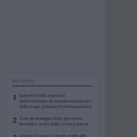
PIÙ LETTI
1
Roberto Pella contro la
Federciclismo: il commissariamento
della Lega Ciclismo Professionistica
2
Tour de Pologne 2026: percorso,
favoriti e orari della corsa polacca
America’s Cup a Napoli: guida alle