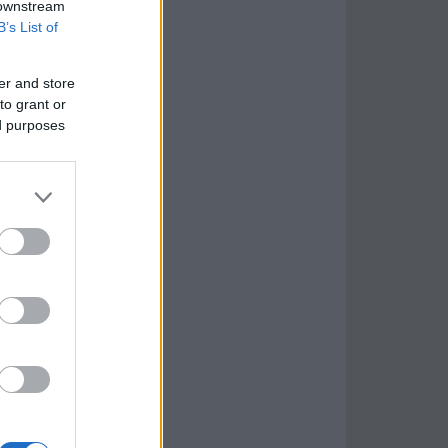
 downstream
B’s List of
er and store
to grant or
ed purposes