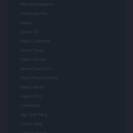
Womanmagazine
Investing Plus
Newz
Newz US
Newz California
Newz Texas
Newz Florida
Newz New York
Newz Pennsylvania
Newz Illinois
Newz Ohio
Gameland
Hig Tech Mag
Scoop Mag
Lgbtqia News