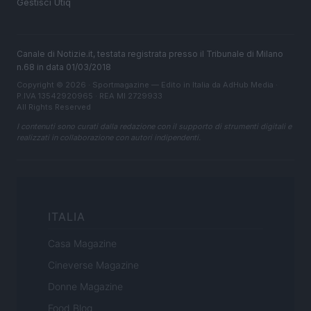
Gestisci Utiq
Canale di Notizie.it, testata registrata presso il Tribunale di Milano
n.68 in data 01/03/2018
Copyright © 2026 · Sportmagazine — Edito in Italia da
AdHub Media
·
P.IVA 13542920965 · REA MI 2729933
All Rights Reserved
I contenuti sono curati dalla redazione con il supporto di strumenti digitali e
realizzati in collaborazione con autori indipendenti.
ITALIA
Casa Magazine
Cineverse Magazine
Donne Magazine
Food Blog