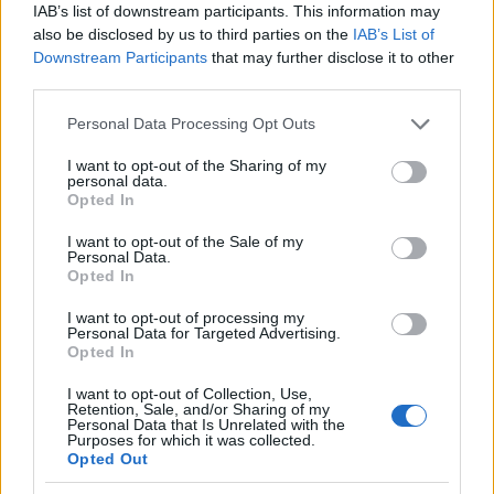
IAB’s list of downstream participants. This information may
also be disclosed by us to third parties on the
IAB’s List of
Downstream Participants
that may further disclose it to other
third parties.
Please note that this website/app uses one or more Google
Personal Data Processing Opt Outs
services and may gather and store information including but
not limited to your visit or usage behaviour. You may click to
I want to opt-out of the Sharing of my
personal data.
grant or deny consent to Google and its third-party tags to
Opted In
use your data for below specified purposes in below Google
consent section.
I want to opt-out of the Sale of my
Personal Data.
Opted In
I want to opt-out of processing my
Personal Data for Targeted Advertising.
Continua a leggere
Opted In
I want to opt-out of Collection, Use,
Retention, Sale, and/or Sharing of my
CICLISMO
Personal Data that Is Unrelated with the
Purposes for which it was collected.
Opted Out