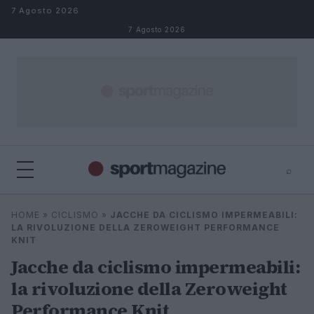
Salta al contenuto
7 Agosto 2026
7 Agosto 2026
⌕
⌕
×
HOME
»
CICLISMO
»
JACCHE DA CICLISMO IMPERMEABILI:
Cerca
LA RIVOLUZIONE DELLA ZEROWEIGHT PERFORMANCE
KNIT
Jacche da ciclismo impermeabili:
la rivoluzione della Zeroweight
Performance Knit