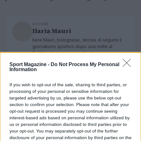
AUTORE
Ilaria Mauri
Ilaria Mauri, bolognese, decise di seguire il
giornalismo sportivo dopo una notte al
Dall'Ara durante una partita decisiva: oggi
coordina le pagine di competizioni e
Sport Magazine -
Do Not Process My Personal
commenti. In redazione predilige reportage
Information
sul campo e conserva il biglietto di quella
partita come prova della svolta.
If you wish to opt-out of the sale, sharing to third parties, or
processing of your personal or sensitive information for
targeted advertising by us, please use the below opt-out
section to confirm your selection. Please note that after your
opt-out request is processed you may continue seeing
interest-based ads based on personal information utilized by
us or personal information disclosed to third parties prior to
your opt-out. You may separately opt-out of the further
disclosure of your personal information by third parties on the