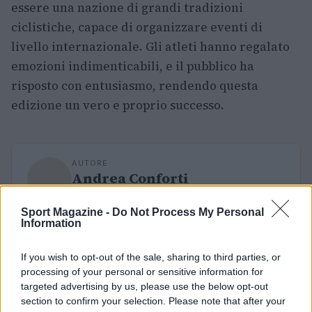
essere una nazione di grandi tradizioni
ciclistiche, capace di organizzare eventi di
livello internazionale. Gli atleti hanno regalato
emozioni indimenticabili, e il pubblico ha
risposto con entusiasmo, rendendo questa
edizione un vero e proprio successo.
AUTORE
Andrea Conforti
Andrea Conforti, 46enne torinese dal look
Sport Magazine -
Do Not Process My Personal
casual e naturale, è un analista tattico che
Information
trasforma dati e clip in racconti social. Ricorda
quando annotò la rimonta al box stampa dello
Stadio Olimpico Grande Torino: da
If you wish to opt-out of the sale, sharing to third parties, or
quell'appunto nacque la sua linea editoriale,
processing of your personal or sensitive information for
che propugna spiegazioni visive per il tifoso
targeted advertising by us, please use the below opt-out
critico. Dettaglio unico: una stagione
section to confirm your selection. Please note that after your