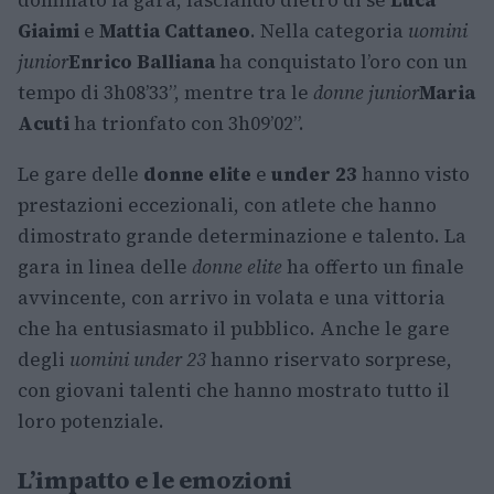
dominato la gara, lasciando dietro di sé
Luca
Giaimi
e
Mattia Cattaneo
. Nella categoria
uomini
junior
Enrico Balliana
ha conquistato l’oro con un
tempo di 3h08’33”, mentre tra le
donne junior
Maria
Acuti
ha trionfato con 3h09’02”.
Le gare delle
donne elite
e
under 23
hanno visto
prestazioni eccezionali, con atlete che hanno
dimostrato grande determinazione e talento. La
gara in linea delle
donne elite
ha offerto un finale
avvincente, con arrivo in volata e una vittoria
che ha entusiasmato il pubblico. Anche le gare
degli
uomini under 23
hanno riservato sorprese,
con giovani talenti che hanno mostrato tutto il
loro potenziale.
L’impatto e le emozioni