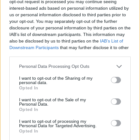
allenatore under15 al Chieri e ciclista urbano.
opt-out request is processed you may continue seeing
interest-based ads based on personal information utilized by
us or personal information disclosed to third parties prior to
your opt-out. You may separately opt-out of the further
disclosure of your personal information by third parties on the
IAB’s list of downstream participants. This information may
also be disclosed by us to third parties on the
IAB’s List of
Downstream Participants
that may further disclose it to other
third parties.
Please note that this website/app uses one or more Google
Personal Data Processing Opt Outs
services and may gather and store information including but
not limited to your visit or usage behaviour. You may click to
I want to opt-out of the Sharing of my
personal data.
grant or deny consent to Google and its third-party tags to
Opted In
use your data for below specified purposes in below Google
consent section.
I want to opt-out of the Sale of my
Personal Data.
Opted In
I want to opt-out of processing my
Personal Data for Targeted Advertising.
Opted In