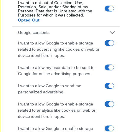
I want to opt-out of Collection, Use,
Retention, Sale, and/or Sharing of my
Personal Data that Is Unrelated with the
Purposes for which it was collected.
Continua a leggere
Opted Out
Google consents
CICLISMO
I want to allow Google to enable storage
related to advertising like cookies on web or
device identifiers in apps.
I want to allow my user data to be sent to
Google for online advertising purposes.
I want to allow Google to send me
personalized advertising.
I want to allow Google to enable storage
related to analytics like cookies on web or
device identifiers in apps.
Pack ciclismo Škoda: viaggiare in bicicletta è più facile
e conveniente
I want to allow Google to enable storage
Andrea Conforti · 10 Ago 2026