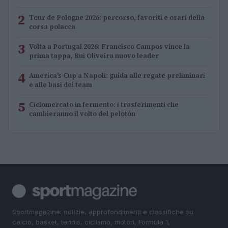
2
Tour de Pologne 2026: percorso, favoriti e orari della
corsa polacca
3
Volta a Portugal 2026: Francisco Campos vince la
prima tappa, Rui Oliveira nuovo leader
4
America’s Cup a Napoli: guida alle regate preliminari
e alle basi dei team
5
Ciclomercato in fermento: i trasferimenti che
cambieranno il volto del pelotón
Sportmagazine: notizie, approfondimenti e classifiche su
calcio, basket, tennis, ciclismo, motori, Formula 1,