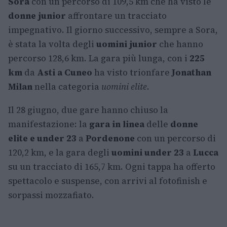
Sora
con un percorso di 109,5 km che ha visto le
donne junior
affrontare un tracciato
impegnativo. Il giorno successivo, sempre a Sora,
è stata la volta degli
uomini junior
che hanno
percorso 128,6 km. La gara più lunga, con i
225
km
da
Asti a Cuneo
ha visto trionfare
Jonathan
Milan
nella categoria
uomini elite
.
Il 28 giugno, due gare hanno chiuso la
manifestazione: la
gara in linea
delle
donne
elite e under 23
a
Pordenone
con un percorso di
120,2 km, e la gara degli
uomini under 23
a
Lucca
su un tracciato di 165,7 km. Ogni tappa ha offerto
spettacolo e suspense, con arrivi al fotofinish e
sorpassi mozzafiato.