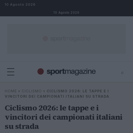
Salta al contenuto
10 Agosto 2026
10 Agosto 2026
⌕
⌕
×
HOME
»
CICLISMO
»
CICLISMO 2026: LE TAPPE E I
Cerca
VINCITORI DEI CAMPIONATI ITALIANI SU STRADA
Ciclismo 2026: le tappe e i
vincitori dei campionati italiani
su strada