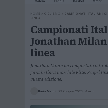
Calcio
Tennis
Basket
Motori
HOME
»
CICLISMO
»
CAMPIONATI ITALIANI C
LINEA
Campionati Ital
Jonathan Milan 
linea
Jonathan Milan ha conquistato il titol
gara in linea maschile Elite. Scopri tutt
questa edizione.
Ilaria Mauri
·
29 Giugno 2026
· 4 min