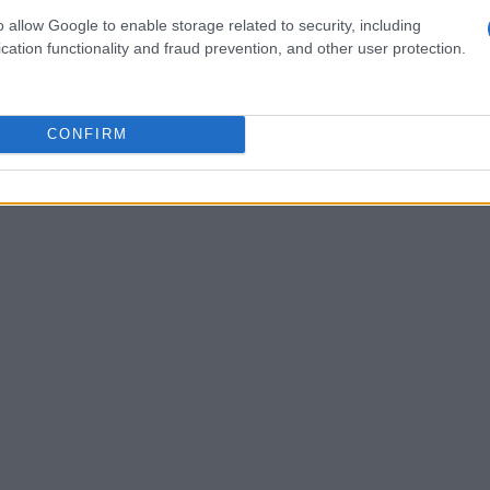
 anche la partecipazione di giovani talenti
o allow Google to enable storage related to security, including
cation functionality and fraud prevention, and other user protection.
 che ha dimostrato un grande potenziale per
CONFIRM