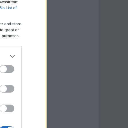
 downstream
B’s List of
er and store
to grant or
ed purposes