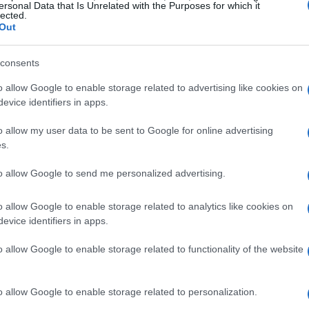
n
che ha completato il percorso in 4 ore, 52
ersonal Data that Is Unrelated with the Purposes for which it
lected.
,665 km/h. Al secondo posto si è classificato
Out
ro Romele
al terzo posto. La gara è stata
consents
e ha visto la partecipazione di atleti di alto
Tour e Professional.
o allow Google to enable storage related to advertising like cookies on
evice identifiers in apps.
partecipanti
o allow my user data to be sent to Google for online advertising
s.
 ha presentato un dislivello di 2500 metri,
to allow Google to send me personalized advertising.
capacità di scalata dei ciclisti. Tra le
F 7 Saber
ha schierato il maggior numero di
o allow Google to enable storage related to analytics like cookies on
evice identifiers in apps.
quadre di prestigio come la
Lidl-Trek
la
 Team
.
o allow Google to enable storage related to functionality of the website
come
Davide Formolo
del Movistar Team,
o allow Google to enable storage related to personalization.
ling Team e
Alberto Dainese
della Soudal