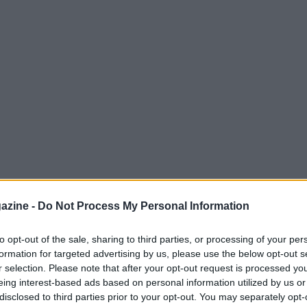
azine -
Do Not Process My Personal Information
to opt-out of the sale, sharing to third parties, or processing of your per
formation for targeted advertising by us, please use the below opt-out s
no ha vissuto una giornata memorabile con la
r selection. Please note that after your opt-out request is processed y
ni
di Ciclismo su Strada
gara in linea
eing interest-based ads based on personal information utilized by us or
disclosed to third parties prior to your opt-out. You may separately opt-
a visto partire 139 atleti, si è svolta su un