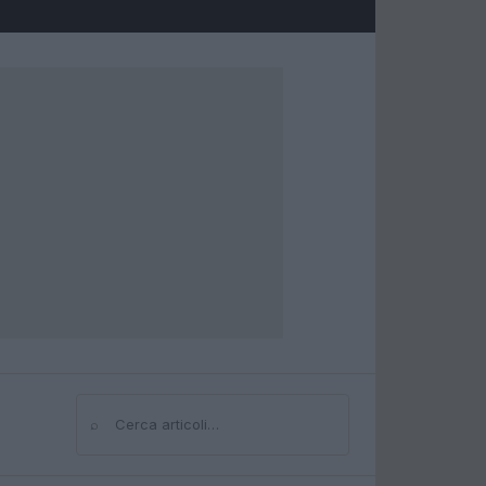
⌕
Cerca