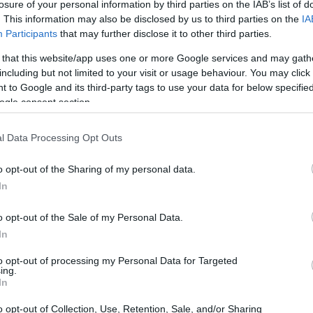
losure of your personal information by third parties on the IAB’s list of
on un dislivello di 2500 metri.
. This information may also be disclosed by us to third parties on the
IA
Participants
that may further disclose it to other third parties.
 that this website/app uses one or more Google services and may gath
including but not limited to your visit or usage behaviour. You may click 
 to Google and its third-party tags to use your data for below specifi
ogle consent section.
l Data Processing Opt Outs
o opt-out of the Sharing of my personal data.
In
o opt-out of the Sale of my Personal Data.
In
to opt-out of processing my Personal Data for Targeted
ing.
In
o opt-out of Collection, Use, Retention, Sale, and/or Sharing