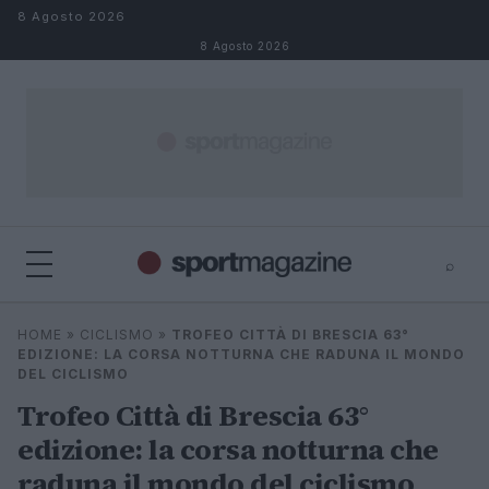
Salta al contenuto
8 Agosto 2026
8 Agosto 2026
⌕
⌕
×
HOME
»
CICLISMO
»
TROFEO CITTÀ DI BRESCIA 63°
Cerca
EDIZIONE: LA CORSA NOTTURNA CHE RADUNA IL MONDO
DEL CICLISMO
Trofeo Città di Brescia 63°
edizione: la corsa notturna che
raduna il mondo del ciclismo