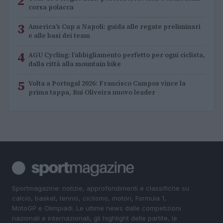
2
corsa polacca
3
America’s Cup a Napoli: guida alle regate preliminari
e alle basi dei team
4
AGU Cycling: l’abbigliamento perfetto per ogni ciclista,
dalla città alla mountain bike
5
Volta a Portugal 2026: Francisco Campos vince la
prima tappa, Rui Oliveira nuovo leader
Sportmagazine: notizie, approfondimenti e classifiche su
calcio, basket, tennis, ciclismo, motori, Formula 1,
MotoGP e Olimpiadi. Le ultime news dalle competizioni
nazionali e internazionali, gli highlight delle partite, le