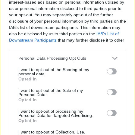
formula del circuito cittadino, la ripetizione
interest-based ads based on personal information utilized by
della salita del Castello e la presenza di un cast
us or personal information disclosed to third parties prior to
your opt-out. You may separately opt-out of the further
internazionale promettono una serata intensa
disclosure of your personal information by third parties on the
per gli appassionati di
ciclismo
e per la città
IAB’s list of downstream participants. This information may
intera.
also be disclosed by us to third parties on the
IAB’s List of
Downstream Participants
that may further disclose it to other
third parties.
Please note that this website/app uses one or more Google
Personal Data Processing Opt Outs
AUTORE
services and may gather and store information including but
Andrea Conforti
not limited to your visit or usage behaviour. You may click to
I want to opt-out of the Sharing of my
personal data.
Andrea Conforti, 46enne torinese dal look
grant or deny consent to Google and its third-party tags to
Opted In
casual e naturale, è un analista tattico che
use your data for below specified purposes in below Google
trasforma dati e clip in racconti social. Ricorda
consent section.
I want to opt-out of the Sale of my
quando annotò la rimonta al box stampa dello
Personal Data.
Stadio Olimpico Grande Torino: da
Opted In
quell'appunto nacque la sua linea editoriale,
I want to opt-out of processing my
che propugna spiegazioni visive per il tifoso
Personal Data for Targeted Advertising.
critico. Dettaglio unico: una stagione
Opted In
allenatore under15 al Chieri e ciclista urbano.
I want to opt-out of Collection, Use,