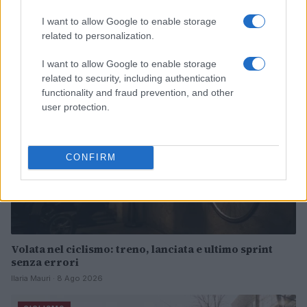
Continua a leggere
I want to allow Google to enable storage
related to personalization.
CICLISMO
I want to allow Google to enable storage
related to security, including authentication
functionality and fraud prevention, and other
user protection.
CONFIRM
Volata nel ciclismo: treno, lanciata e ultimo sprint
senza errori
Ilaria Mauri · 8 Ago 2026