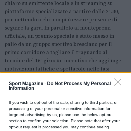
chiaro su emittente locale e in streaming su
piattaforme specializzate a partire dalle 21.30,
permettendo a chi non può essere presente di
seguire la gara. In parallelo al montepremi
ufficiale, un premio speciale è stato messo in
palio da un gruppo sportivo bresciano per il
primo corridore a tagliare il traguardo al
termine del 16° giro: un incentivo che aggiunge
motivazioni tattiche e spettacolo nelle fasi
centrali della corsa.
Sport Magazine -
Do Not Process My Personal
Information
Oltre all’aspetto agonistico, l’appuntamento ha
una forte componente sociale e mondana: il
If you wish to opt-out of the sale, sharing to third parties, or
pubblico si radunerà attorno al percorso e sul
processing of your personal or sensitive information for
colle Cidneo per assistere a uno spettacolo
targeted advertising by us, please use the below opt-out
section to confirm your selection. Please note that after your
notturno che unisce tecnica e passione. La
opt-out request is processed you may continue seeing