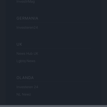
InvestirMag
GERMANIA
Investieren24
UK
News Hub UK
Lgbtq News
OLANDA
Investeren 24
NL Newz