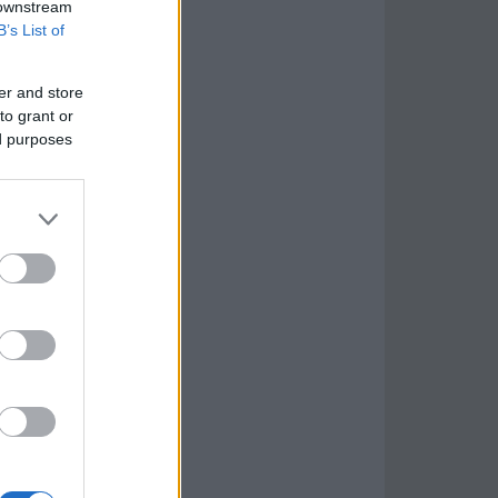
 downstream
B’s List of
er and store
to grant or
ed purposes