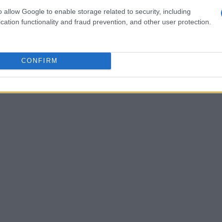
ike
di
Jonas Vingegaard
e la
Red Bull-BORA-
o allow Google to enable storage related to security, including
lorian Lipowitz
. Questi tre capitani non
cation functionality and fraud prevention, and other user protection.
 ma anche corridori in grado di vincere
 tipo.
CONFIRM