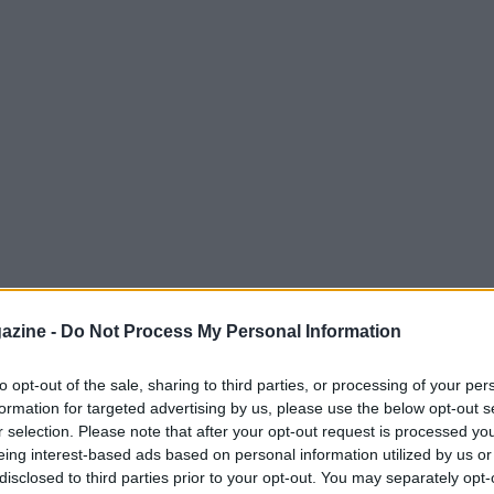
azine -
Do Not Process My Personal Information
una
novità
che promette di rivoluzionare la
to opt-out of the sale, sharing to third parties, or processing of your per
a prima tappa, che si svolgerà il
4 luglio
a
formation for targeted advertising by us, please use the below opt-out s
ere con un tempo preso individualmente,
r selection. Please note that after your opt-out request is processed y
eing interest-based ads based on personal information utilized by us or
ia e competizione personale.
disclosed to third parties prior to your opt-out. You may separately opt-