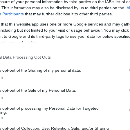
losure of your personal information by third parties on the IAB’s list of
. This information may also be disclosed by us to third parties on the
IA
Participants
that may further disclose it to other third parties.
 that this website/app uses one or more Google services and may gath
including but not limited to your visit or usage behaviour. You may click 
 to Google and its third-party tags to use your data for below specifi
ogle consent section.
l Data Processing Opt Outs
o opt-out of the Sharing of my personal data.
In
o opt-out of the Sale of my Personal Data.
In
to opt-out of processing my Personal Data for Targeted
ing.
In
ante per la maggior parte, con i primi
5 km
sivi
9 km
presentano solo
6 curve
ad angolo
o opt-out of Collection, Use, Retention, Sale, and/or Sharing