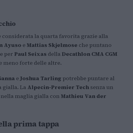
cchio
 considerata la quarta favorita grazie alla
n Ayuso
e
Mattias Skjelmose
che puntano
he per
Paul Seixas
della
Decathlon CMA CGM
 meno forte delle altre.
Ganna
e
Joshua Tarling
potrebbe puntare al
 gialla. La
Alpecin-Premier Tech
senza un
 nella maglia gialla con
Mathieu Van der
della prima tappa