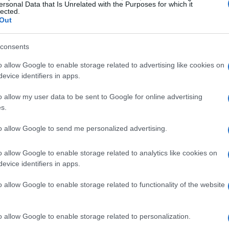
ersonal Data that Is Unrelated with the Purposes for which it
nei. Avvicinandosi al
Montjuic
il tracciato
lected.
Out
primo
tratto in salita
di
1.1 km
al
5%
(con un
limpico, i corridori girano intorno ad esso,
consents
 dell’ultimo strappo di
800 metri
al
7%
.
o allow Google to enable storage related to advertising like cookies on
evice identifiers in apps.
ti della prima tappa
o allow my user data to be sent to Google for online advertising
s.
ì particolare non è semplice. Le squadre
ettiva
con l’obiettivo di far arrivare il proprio
to allow Google to send me personalized advertising.
o possibile. Il finale in salita potrebbe
o allow Google to enable storage related to analytics like cookies on
o ai passisti di abbandonare i capitani a
evice identifiers in apps.
 che gli specialisti di salita diano il meglio
o allow Google to enable storage related to functionality of the website
la
UAE Team Emirates-XRG
di
Tadej
o allow Google to enable storage related to personalization.