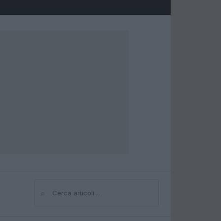
⌕
Cerca