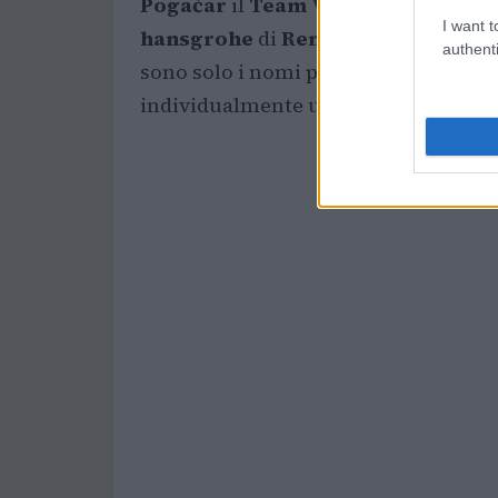
Pogačar
il
Team Visma | Lease a B
I want t
hansgrohe
di
Remco Evenepoel
e
F
authenti
sono solo i nomi più attesi del Tour,
individualmente una crono di questo