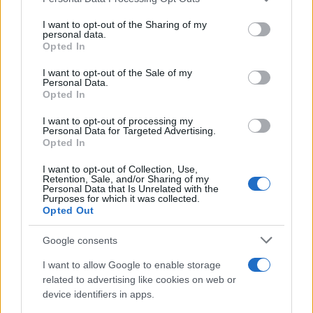
services and may gather and store information including but
not limited to your visit or usage behaviour. You may click to
I want to opt-out of the Sharing of my
personal data.
grant or deny consent to Google and its third-party tags to
Opted In
use your data for below specified purposes in below Google
consent section.
Continua a leggere
I want to opt-out of the Sale of my
Personal Data.
Opted In
CICLISMO
I want to opt-out of processing my
Personal Data for Targeted Advertising.
Opted In
I want to opt-out of Collection, Use,
Retention, Sale, and/or Sharing of my
Personal Data that Is Unrelated with the
Purposes for which it was collected.
Opted Out
Google consents
I want to allow Google to enable storage
related to advertising like cookies on web or
device identifiers in apps.
Michelle Gisin e la sfida del rientro dopo l’infortunio