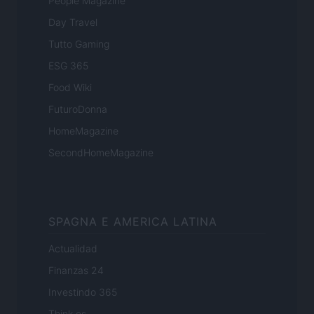
People Magazine
Day Travel
Tutto Gaming
ESG 365
Food Wiki
FuturoDonna
HomeMagazine
SecondHomeMagazine
SPAGNA E AMERICA LATINA
Actualidad
Finanzas 24
Investindo 365
Think.es