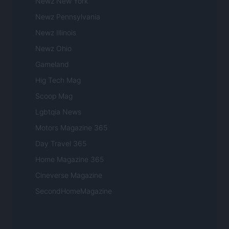
Newz New York
Newz Pennsylvania
Newz Illinois
Newz Ohio
Gameland
Hig Tech Mag
Scoop Mag
Lgbtqia News
Motors Magazine 365
Day Travel 365
Home Magazine 365
Cineverse Magazine
SecondHomeMagazine