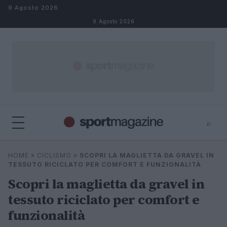
Salta al contenuto
9 Agosto 2026
9 Agosto 2026
⌕
⌕
×
HOME
»
CICLISMO
»
SCOPRI LA MAGLIETTA DA GRAVEL IN
Cerca
TESSUTO RICICLATO PER COMFORT E FUNZIONALITÀ
Scopri la maglietta da gravel in
tessuto riciclato per comfort e
funzionalità