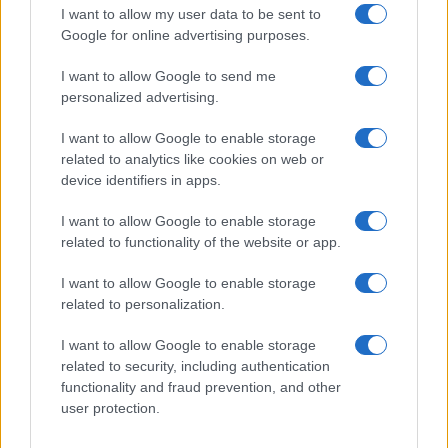
I want to allow my user data to be sent to
Francesca Lombardi · 8 Ago 2026
Google for online advertising purposes.
CICLISMO
I want to allow Google to send me
personalized advertising.
I want to allow Google to enable storage
related to analytics like cookies on web or
device identifiers in apps.
I want to allow Google to enable storage
related to functionality of the website or app.
I want to allow Google to enable storage
related to personalization.
La campionessa uscente abbandona la corsa per
I want to allow Google to enable storage
problemi di salute
related to security, including authentication
Andrea Conforti · 8 Ago 2026
functionality and fraud prevention, and other
user protection.
CICLISMO