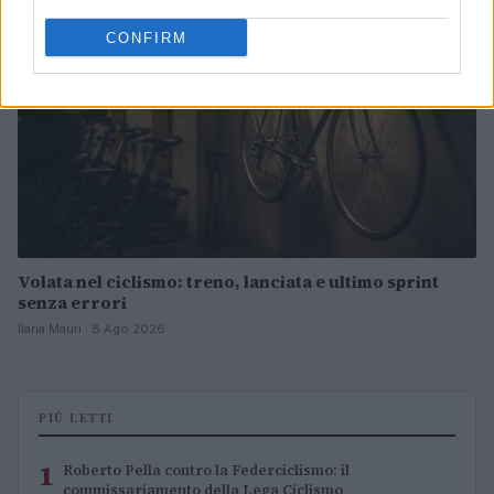
CONFIRM
Volata nel ciclismo: treno, lanciata e ultimo sprint
senza errori
Ilaria Mauri · 8 Ago 2026
PIÙ LETTI
1
Roberto Pella contro la Federciclismo: il
commissariamento della Lega Ciclismo