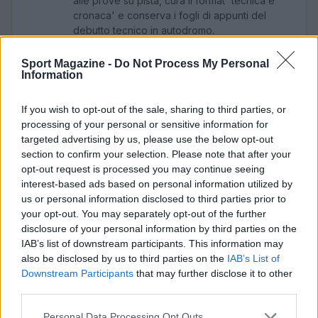
alle prove su pista, cura il format 'tecnica e
cronaca' e conserva i fogli di appunti del
debutto tecnico in autodromo.
Sport Magazine -
Do Not Process My Personal
Information
If you wish to opt-out of the sale, sharing to third parties, or
processing of your personal or sensitive information for
targeted advertising by us, please use the below opt-out
section to confirm your selection. Please note that after your
opt-out request is processed you may continue seeing
interest-based ads based on personal information utilized by
us or personal information disclosed to third parties prior to
your opt-out. You may separately opt-out of the further
disclosure of your personal information by third parties on the
IAB’s list of downstream participants. This information may
also be disclosed by us to third parties on the
IAB’s List of
Downstream Participants
that may further disclose it to other
third parties.
Please note that this website/app uses one or more Google
Personal Data Processing Opt Outs