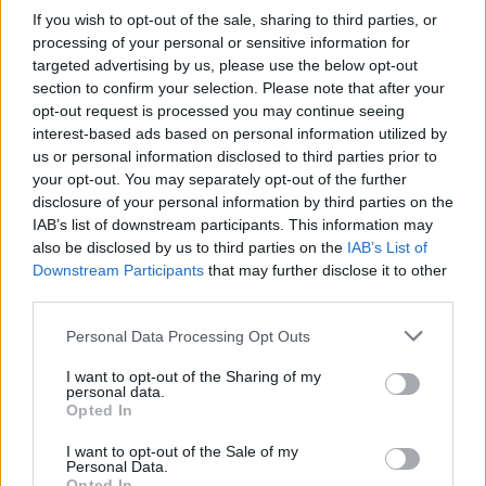
If you wish to opt-out of the sale, sharing to third parties, or
processing of your personal or sensitive information for
targeted advertising by us, please use the below opt-out
section to confirm your selection. Please note that after your
opt-out request is processed you may continue seeing
interest-based ads based on personal information utilized by
In sintesi, il girone di ritorno ha tracciato una
us or personal information disclosed to third parties prior to
fotografia chiara: una squadra dominante,
your opt-out. You may separately opt-out of the further
disclosure of your personal information by third parties on the
alcune contendenti agguerrite e un Parma
IAB’s list of downstream participants. This information may
combattivo ma ancora alla ricerca di continuità.
also be disclosed by us to third parties on the
IAB’s List of
Il percorso verso le
Final 8
rimane aperto per
Downstream Participants
that may further disclose it to other
third parties.
molti, e il calendario di aprile-maggio 2026
deciderà chi saprà trasformare le opportunità in
Please note that this website/app uses one or more Google
Personal Data Processing Opt Outs
services and may gather and store information including but
risultati concreti sul palcoscenico del Comicon di
not limited to your visit or usage behaviour. You may click to
I want to opt-out of the Sharing of my
Napoli.
personal data.
grant or deny consent to Google and its third-party tags to
Opted In
use your data for below specified purposes in below Google
consent section.
I want to opt-out of the Sale of my
Personal Data.
Opted In
AUTORE