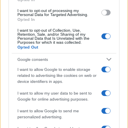
Andrea Conforti
I want to opt-out of processing my
Andrea Conforti, 46enne torinese dal look
Personal Data for Targeted Advertising.
Opted In
casual e naturale, è un analista tattico che
trasforma dati e clip in racconti social. Ricorda
I want to opt-out of Collection, Use,
quando annotò la rimonta al box stampa dello
Retention, Sale, and/or Sharing of my
Stadio Olimpico Grande Torino: da
Personal Data that Is Unrelated with the
Purposes for which it was collected.
quell'appunto nacque la sua linea editoriale,
Opted Out
che propugna spiegazioni visive per il tifoso
critico. Dettaglio unico: una stagione
Google consents
allenatore under15 al Chieri e ciclista urbano.
I want to allow Google to enable storage
related to advertising like cookies on web or
device identifiers in apps.
I want to allow my user data to be sent to
Google for online advertising purposes.
I want to allow Google to send me
personalized advertising.