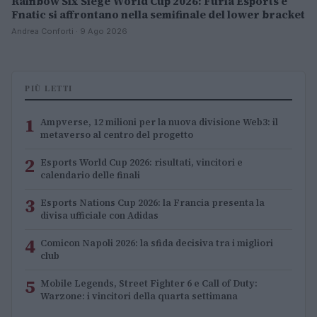
Rainbow Six Siege World Cup 2026: Furia Esports e
Fnatic si affrontano nella semifinale del lower bracket
Andrea Conforti · 9 Ago 2026
PIÙ LETTI
1
Ampverse, 12 milioni per la nuova divisione Web3: il
metaverso al centro del progetto
2
Esports World Cup 2026: risultati, vincitori e
calendario delle finali
3
Esports Nations Cup 2026: la Francia presenta la
divisa ufficiale con Adidas
4
Comicon Napoli 2026: la sfida decisiva tra i migliori
club
5
Mobile Legends, Street Fighter 6 e Call of Duty:
Warzone: i vincitori della quarta settimana