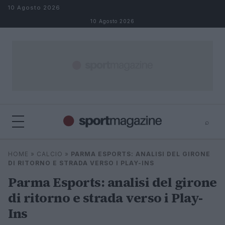
Salta al contenuto
10 Agosto 2026
10 Agosto 2026
⌕
⌕
×
HOME
»
CALCIO
»
PARMA ESPORTS: ANALISI DEL GIRONE
Cerca
DI RITORNO E STRADA VERSO I PLAY-INS
Parma Esports: analisi del girone
di ritorno e strada verso i Play-
Ins