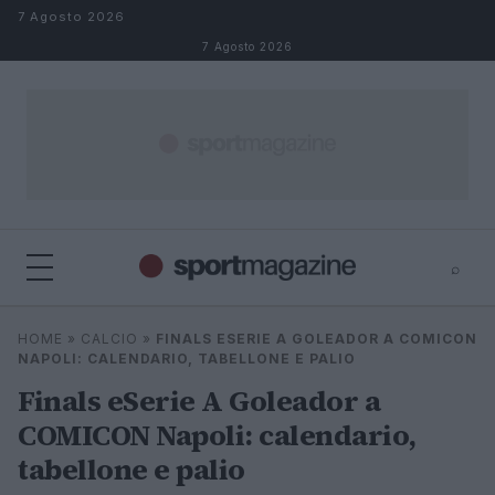
Salta al contenuto
7 Agosto 2026
7 Agosto 2026
⌕
⌕
×
HOME
»
CALCIO
»
FINALS ESERIE A GOLEADOR A COMICON
Cerca
NAPOLI: CALENDARIO, TABELLONE E PALIO
Finals eSerie A Goleador a
COMICON Napoli: calendario,
tabellone e palio