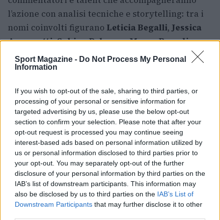
l’azione con analisi tecniche e storytelling: tra i
nomi coinvolti figurano
Leticia Begalli
,
Jessica
Armanetti
,
Sabino Palermo
,
Marco Brandino
,
Marco Bianchi (DrWhi7es)
e
Matteo Ribera
. A
Sport Magazine -
Do Not Process My Personal
Information
questi si aggiungerà
Moonryde
, pronto al co-
streaming per seguire i match decisivi. Il
If you wish to opt-out of the sale, sharing to third parties, or
Community Event
del 2 maggio offre poi al
processing of your personal or sensitive information for
pubblico la possibilità concreta di salire sul palco
targeted advertising by us, please use the below opt-out
section to confirm your selection. Please note that after your
e sfidare i pro player, trasformando lo spettacolo
opt-out request is processed you may continue seeing
in un’esperienza partecipativa e diretta.
interest-based ads based on personal information utilized by
us or personal information disclosed to third parties prior to
Per chi non potrà essere presente al Padiglione 6
your opt-out. You may separately opt-out of the further
– Esports Stage, la copertura streaming
disclosure of your personal information by third parties on the
IAB’s list of downstream participants. This information may
garantirà di vivere ogni emozione in tempo
also be disclosed by us to third parties on the
IAB’s List of
reale. Tra strategie di squadra, micro-dettagli di
Downstream Participants
that may further disclose it to other
gameplay su
EA SPORTS FC™ 26
e la pressione
third parties.