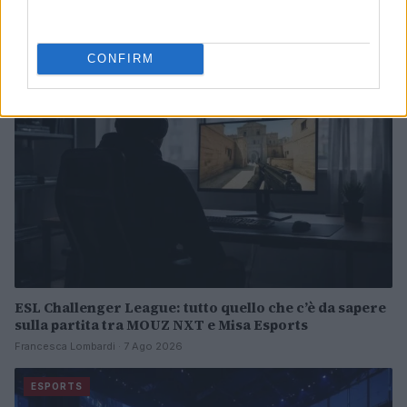
Continua a leggere
ESPORTS
CONFIRM
ESL Challenger League: tutto quello che c’è da sapere
sulla partita tra MOUZ NXT e Misa Esports
Francesca Lombardi · 7 Ago 2026
ESPORTS