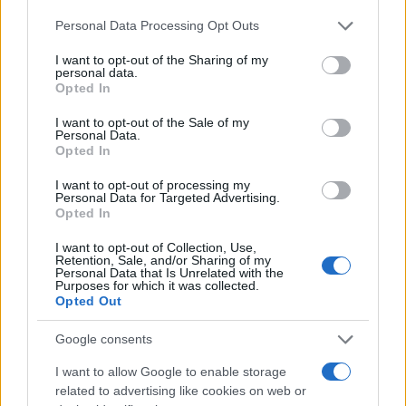
dei match secco, le Finals della
eSerie A
Please note that this website/app uses one or more Google
Personal Data Processing Opt Outs
Goleador
a
COMICON Napoli 2026
si
services and may gather and store information including but
not limited to your visit or usage behaviour. You may click to
I want to opt-out of the Sharing of my
preannunciano come uno dei momenti clou della
personal data.
grant or deny consent to Google and its third-party tags to
Opted In
stagione esports italiana, un crocevia tra calcio,
use your data for below specified purposes in below Google
gaming e nuove generazioni.
consent section.
I want to opt-out of the Sale of my
Personal Data.
Opted In
I want to opt-out of processing my
AUTORE
Personal Data for Targeted Advertising.
Francesca Lombardi
Opted In
Francesca Lombardi, fiorentina, prese appunti
I want to opt-out of Collection, Use,
tecnici dal primo box di un circuito toscano e
Retention, Sale, and/or Sharing of my
Personal Data that Is Unrelated with the
da allora firma approfondimenti sui motori. In
Purposes for which it was collected.
redazione sostiene un approccio metodico
Opted Out
alle prove su pista, cura il format 'tecnica e
cronaca' e conserva i fogli di appunti del
Google consents
debutto tecnico in autodromo.
I want to allow Google to enable storage
related to advertising like cookies on web or