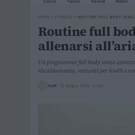
Calcio
Tennis
Basket
Motori
HOME
»
FITNESS
»
ROUTINE FULL BODY SENZ
Routine full bod
allenarsi all’ar
Un programma full body senza attrezzi 
riscaldamento, varianti per livelli e co
Staff
·
12 Giugno 2026
· 4 min