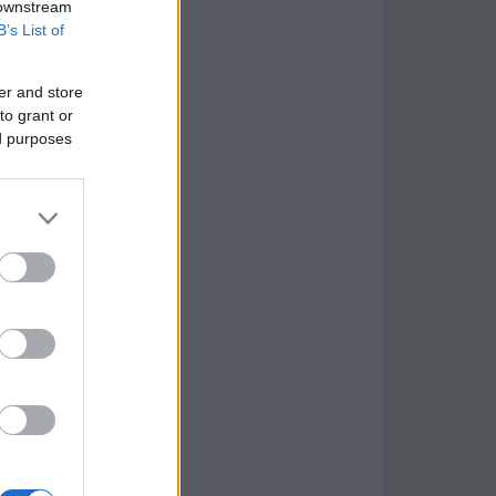
 downstream
B’s List of
er and store
to grant or
ed purposes