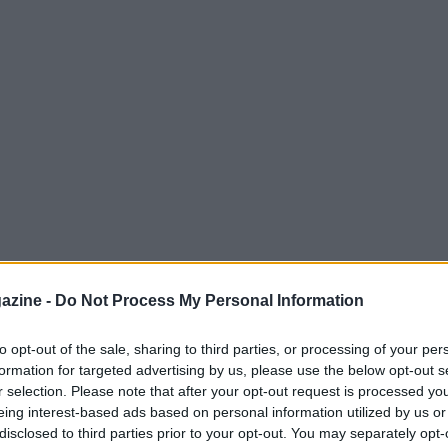
perto per spiaggia, parco e
azine -
Do Not Process My Personal Information
to opt-out of the sale, sharing to third parties, or processing of your per
formation for targeted advertising by us, please use the below opt-out s
odo semplice e potente per allenare tutto il
r selection. Please note that after your opt-out request is processed y
 proprio peso. Un
circuito full body
ben
eing interest-based ads based on personal information utilized by us or
disclosed to third parties prior to your opt-out. You may separately opt-
orza, resistenza e mobilità in spazi come