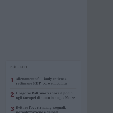
PIÙ LETTI
1
Allenamento full-body estivo: 4
settimane HIIT, core e mobilità
2
Gregorio Paltrinieri sfiora il podio
agli Europei di nuoto in acque libere
3
Evitare l’overtraining: segnali,
periodizzazione e deload