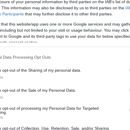
losure of your personal information by third parties on the IAB’s list of
zzi e con massima flessibilità. L’obiettivo è
. This information may also be disclosed by us to third parties on the
IA
Participants
that may further disclose it to other third parties.
 sequenza, mantenendo la tecnica come
ri ritmi.
 that this website/app uses one or more Google services and may gath
including but not limited to your visit or usage behaviour. You may click 
 to Google and its third-party tags to use your data for below specifi
ogle consent section.
l Data Processing Opt Outs
o opt-out of the Sharing of my personal data.
In
o opt-out of the Sale of my Personal Data.
In
to opt-out of processing my Personal Data for Targeted
ing.
In
o opt-out of Collection, Use, Retention, Sale, and/or Sharing