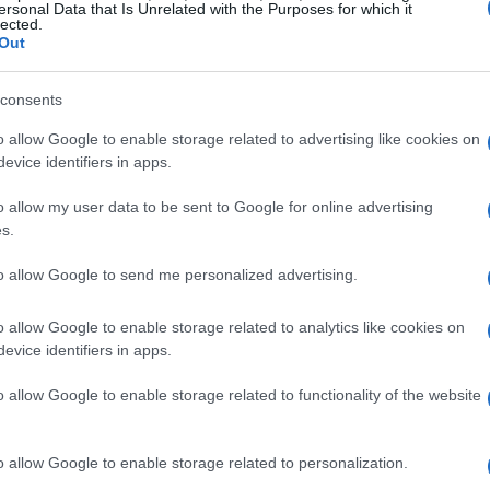
ersonal Data that Is Unrelated with the Purposes for which it
lected.
Out
e perché unisce movimento, luce naturale e
consents
l
controllo motorio
e l’attenzione alla
una struttura chiara: riscaldamento mirato,
o allow Google to enable storage related to advertising like cookies on
evice identifiers in apps.
li, consigli su
idratazione
e
recovery
sotto il
rammazione e casi particolari per adattare la
o allow my user data to be sent to Google for online advertising
s.
rse.
to allow Google to send me personalized advertising.
attivazione in 6–8 minuti
o allow Google to enable storage related to analytics like cookies on
evice identifiers in apps.
rticolazioni e sistema cardiovascolare,
igliorando l’efficienza del
movimento
. Si
o allow Google to enable storage related to functionality of the website
one leggera: 30–45 secondi per esercizio, 1–2
sto con braccia attive, circonduzioni di
o allow Google to enable storage related to personalization.