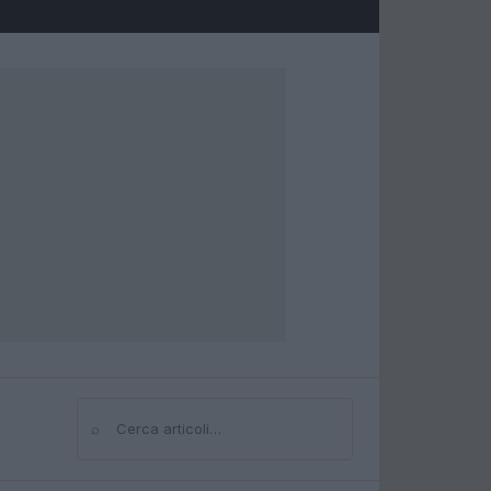
⌕
Cerca