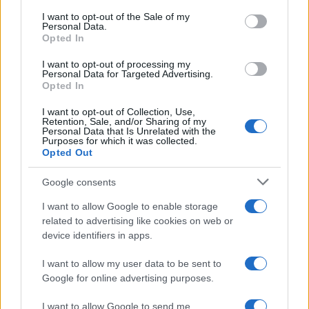
tissutale. Gli indicatori chiave diventano dolore
consent section.
I want to opt-out of the Sale of my
sotto soglia accettabile, assenza di
Personal Data.
Opted In
peggioramento a 24 ore e ritorno graduale a
volume
e intensità. In questi casi, la pazienza è
I want to opt-out of processing my
Personal Data for Targeted Advertising.
una forma di forza.
Opted In
I want to opt-out of Collection, Use,
Riepilogo operativo: la rotta
Retention, Sale, and/or Sharing of my
Personal Data that Is Unrelated with the
sostenibile
Purposes for which it was collected.
Opted Out
Per uscire dal
fitness tossico
servono tre mosse:
1) ascoltare i segnali di
sovraccarico
e rispondere
Google consents
con giorni facili o deload; 2) sostituire i
10.000
I want to allow Google to enable storage
passi
con indicatori più ricchi — minuti di
related to advertising like cookies on web or
device identifiers in apps.
intensità, sonno, RHR/HRV, RPE; 3) organizzare il
recupero come parte dell’allenamento, non come
I want to allow my user data to be sent to
ripiego. La misura del successo non è l’eroismo
Google for online advertising purposes.
quotidiano, ma la capacità di migliorare
I want to allow Google to send me