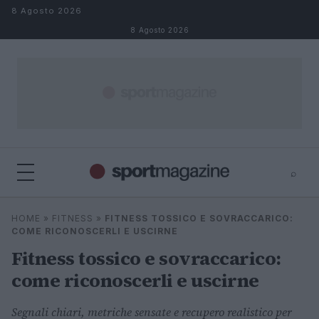
Salta al contenuto
8 Agosto 2026
8 Agosto 2026
⌕
⌕
×
HOME
»
FITNESS
»
FITNESS TOSSICO E SOVRACCARICO:
Cerca
COME RICONOSCERLI E USCIRNE
Fitness tossico e sovraccarico:
come riconoscerli e uscirne
Segnali chiari, metriche sensate e recupero realistico per