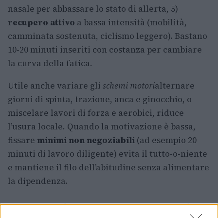
nasale per abbassare lo stato di allerta, 5)
recupero attivo
a bassa intensità (mobilità,
camminata sostenuta, ciclismo leggero). Bastano
10-20 minuti inseriti con costanza per cambiare
la curva della fatica.
Utile anche variare gli
schemi motori
alternare
giorni di spinta, trazione, anca e ginocchio, o
miscelare lavori di forza e aerobici, riduce
l’usura locale. Quando la motivazione è bassa,
fissare
minimi non negoziabili
(ad esempio 20
minuti di lavoro diligente) evita il tutto-o-niente
e mantiene il filo dell’abitudine senza alimentare
la dipendenza.
Approfondimenti: casi specifici ed