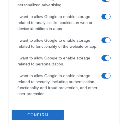
mantenendo lucidità, serenità e stabilità
personalized advertising.
energetica. Quando il corpo collabora e la mente
I want to allow Google to enable storage
è chiara, la prestazione segue. E dura.
related to analytics like cookies on web or
device identifiers in apps.
I want to allow Google to enable storage
AUTORE
related to functionality of the website or app.
Francesca Lombardi
I want to allow Google to enable storage
Francesca Lombardi, fiorentina, prese appunti
related to personalization.
tecnici dal primo box di un circuito toscano e
da allora firma approfondimenti sui motori. In
I want to allow Google to enable storage
redazione sostiene un approccio metodico
related to security, including authentication
alle prove su pista, cura il format 'tecnica e
functionality and fraud prevention, and other
cronaca' e conserva i fogli di appunti del
user protection.
debutto tecnico in autodromo.
CONFIRM