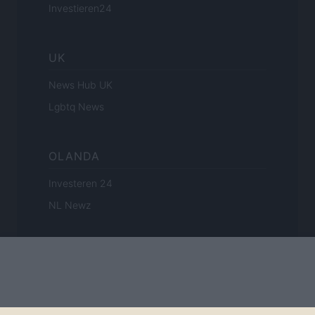
Investieren24
UK
News Hub UK
Lgbtq News
OLANDA
Investeren 24
NL Newz