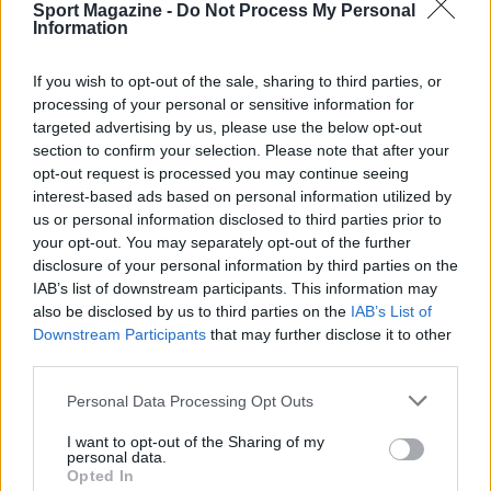
eccezioni
Sport Magazine -
Do Not Process My Personal
Information
Alcune situazioni richiedono aggiustamenti: chi
svolge un
lavoro fisicamente attivo
somma già
If you wish to opt-out of the sale, sharing to third parties, or
processing of your personal or sensitive information for
molto volume; può trarre beneficio da
targeted advertising by us, please use the below opt-out
allenamenti di forza brevi e mirati, puntando su
section to confirm your selection. Please note that after your
qualità e tecnica. Le persone meno giovani
opt-out request is processed you may continue seeing
interest-based ads based on personal information utilized by
rispondono meglio a progressioni più lente e a
us or personal information disclosed to third parties prior to
una cura speciale del
recupero
tra le sessioni. Gli
your opt-out. You may separately opt-out of the further
sport di
endurance
impongono cicli chiari di
disclosure of your personal information by third parties on the
IAB’s list of downstream participants. This information may
carico e scarico, con attenzione a ferritina,
also be disclosed by us to third parties on the
IAB’s List of
sonno e segnali di irritabilità. Periodi di stress
Downstream Participants
that may further disclose it to other
emotivo elevato vanno trattati come carichi
third parties.
aggiuntivi: l’allenamento si adatta, non si somma.
Please note that this website/app uses one or more Google
Personal Data Processing Opt Outs
services and may gather and store information including but
Un’altra eccezione riguarda chi rientra da
not limited to your visit or usage behaviour. You may click to
I want to opt-out of the Sharing of my
personal data.
infortunio: qui la priorità è la tolleranza
grant or deny consent to Google and its third-party tags to
Opted In
use your data for below specified purposes in below Google