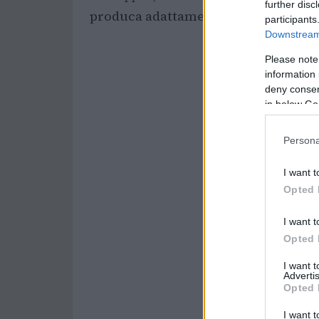
further disc
produca adattamenti strutturali e fun
participants
Downstream 
Please note
information 
deny consent
in below Go
Persona
I want t
Opted 
I want t
Opted 
I want 
Advertis
Opted 
I want t