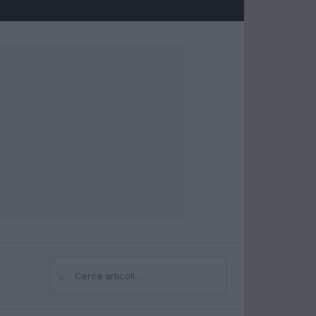
⌕
Cerca