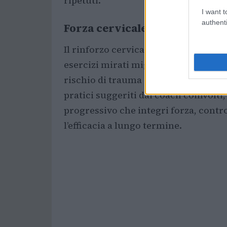
ripetuti.
I want t
authenti
Forza cervicale e prevenzione
Il rinforzo cervicale è descritto c
esercizi mirati migliorano la capacit
rischio di trauma da movimento brus
pratici suggeriti dai coach coinvolti
progressivo che integri forza, cont
l’efficacia a lungo termine.