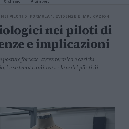
Ciclismo
Altri sport
NEI PILOTI DI FORMULA 1: EVIDENZE E IMPLICAZIONI
ologici nei piloti di
enze e implicazioni
osture forzate, stress termico e carichi
ori e sistema cardiovascolare dei piloti di