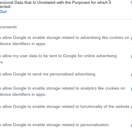
tive a posture obbligate,
stress termico
e
ersonal Data that Is Unrelated with the Purposes for which it
lected.
sano diverse parti del corpo. L’analisi
Out
nza pratica degli allenatori, offrendo un
consents
azione tecnica per comprendere meglio come
ltissimo livello.
o allow Google to enable storage related to advertising like cookies on
evice identifiers in apps.
cheletrici principali
o allow my user data to be sent to Google for online advertising
s.
i nella review c’è l’importante sviluppo della
to allow Google to send me personalized advertising.
tativa alle elevate
forze di accelerazione e
i. Il collo lavora costantemente per
o allow Google to enable storage related to analytics like cookies on
evice identifiers in apps.
menti dannosi durante i cambi di direzione e
nto della forza e della resistenza muscolare
o allow Google to enable storage related to functionality of the website
ono solo vantaggiosi per la performance, ma
zione di infortuni legati a sovraccarichi
o allow Google to enable storage related to personalization.