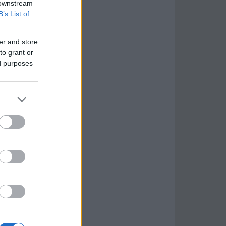
 downstream
B’s List of
er and store
to grant or
ed purposes