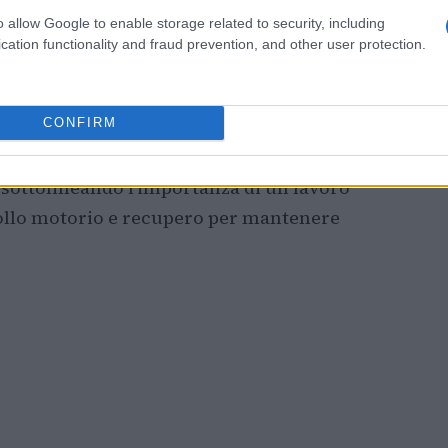
o allow Google to enable storage related to security, including
cation functionality and fraud prevention, and other user protection.
ome una componente chiave dell’allenamento:
CONFIRM
à di tollerare picchi di
forza G
e riducono il
co. Nel testo vengono evidenziati protocolli
, sottolineando l’importanza di un lavoro
rollo motorio e recupero per mantenere