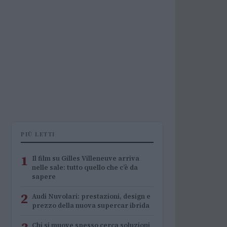
PIÙ LETTI
1
Il film su Gilles Villeneuve arriva
nelle sale: tutto quello che c’è da
sapere
2
Audi Nuvolari: prestazioni, design e
prezzo della nuova supercar ibrida
Chi si muove spesso cerca soluzioni