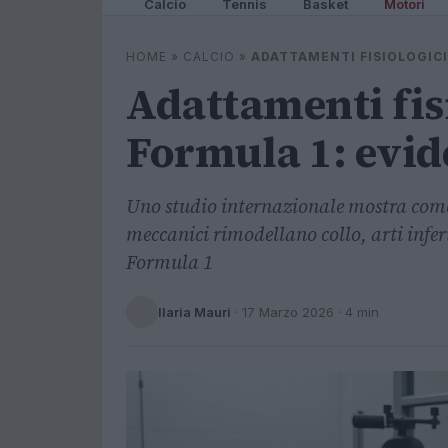
Calcio
Tennis
Basket
Motori
HOME
»
CALCIO
»
ADATTAMENTI FISIOLOGICI 
Adattamenti fisi
Formula 1: evid
Uno studio internazionale mostra come p
meccanici rimodellano collo, arti inferi
Formula 1
Ilaria Mauri
·
17 Marzo 2026
· 4 min