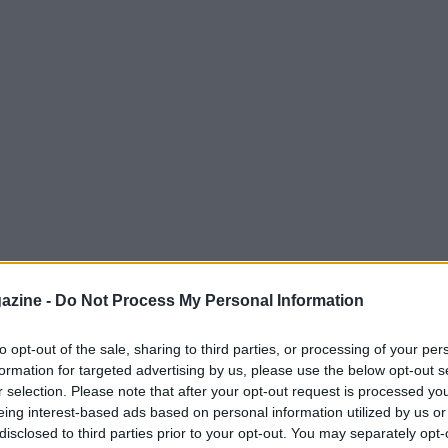
azine -
Do Not Process My Personal Information
ionale condotta dall’
Università di Trieste
pton
ha fatto emergere nuovi elementi sulla
to opt-out of the sale, sharing to third parties, or processing of your per
formation for targeted advertising by us, please use the below opt-out s
 ricerca, realizzata anche grazie al contributo
r selection. Please note that after your opt-out request is processed y
i gli
allenatori di Charles Leclerc e Max
eing interest-based ads based on personal information utilized by us or
disclosed to third parties prior to your opt-out. You may separately opt-
sizione ripetuta alle condizioni di gara