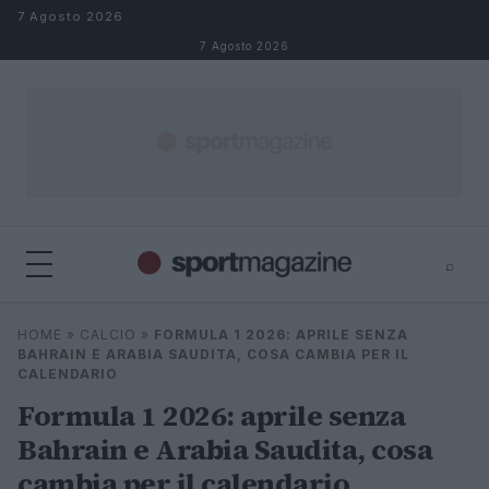
Salta al contenuto
7 Agosto 2026
7 Agosto 2026
⌕
⌕
×
HOME
»
CALCIO
»
FORMULA 1 2026: APRILE SENZA
Cerca
BAHRAIN E ARABIA SAUDITA, COSA CAMBIA PER IL
CALENDARIO
Formula 1 2026: aprile senza
Bahrain e Arabia Saudita, cosa
cambia per il calendario