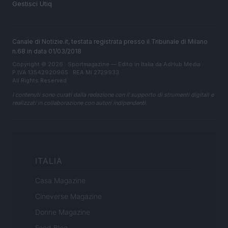
Gestisci Utiq
Canale di Notizie.it, testata registrata presso il Tribunale di Milano
n.68 in data 01/03/2018
Copyright © 2026 · Sportmagazine — Edito in Italia da
AdHub Media
·
P.IVA 13542920965 · REA MI 2729933
All Rights Reserved
I contenuti sono curati dalla redazione con il supporto di strumenti digitali e
realizzati in collaborazione con autori indipendenti.
ITALIA
Casa Magazine
Cineverse Magazine
Donne Magazine
Food Blog