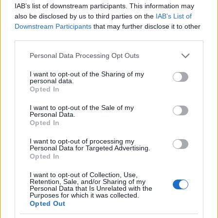
IAB’s list of downstream participants. This information may
also be disclosed by us to third parties on the
IAB’s List of
Downstream Participants
that may further disclose it to other
third parties.
AUTORE
Please note that this website/app uses one or more Google
Ilaria Mauri
Personal Data Processing Opt Outs
services and may gather and store information including but
Ilaria Mauri, bolognese, decise di seguire il
not limited to your visit or usage behaviour. You may click to
I want to opt-out of the Sharing of my
personal data.
giornalismo sportivo dopo una notte al
grant or deny consent to Google and its third-party tags to
Opted In
Dall'Ara durante una partita decisiva: oggi
use your data for below specified purposes in below Google
coordina le pagine di competizioni e
consent section.
I want to opt-out of the Sale of my
commenti. In redazione predilige reportage
Personal Data.
Opted In
sul campo e conserva il biglietto di quella
partita come prova della svolta.
I want to opt-out of processing my
Personal Data for Targeted Advertising.
Opted In
I want to opt-out of Collection, Use,
Retention, Sale, and/or Sharing of my
Personal Data that Is Unrelated with the
Purposes for which it was collected.
Opted Out