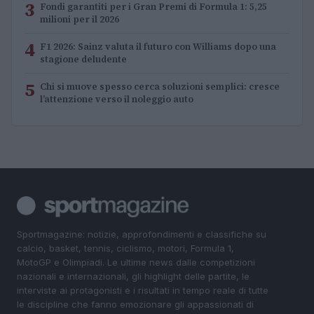
3
Fondi garantiti per i Gran Premi di Formula 1: 5,25
milioni per il 2026
4
F1 2026: Sainz valuta il futuro con Williams dopo una
stagione deludente
5
Chi si muove spesso cerca soluzioni semplici: cresce
l’attenzione verso il noleggio auto
Sportmagazine: notizie, approfondimenti e classifiche su
calcio, basket, tennis, ciclismo, motori, Formula 1,
MotoGP e Olimpiadi. Le ultime news dalle competizioni
nazionali e internazionali, gli highlight delle partite, le
interviste ai protagonisti e i risultati in tempo reale di tutte
le discipline che fanno emozionare gli appassionati di