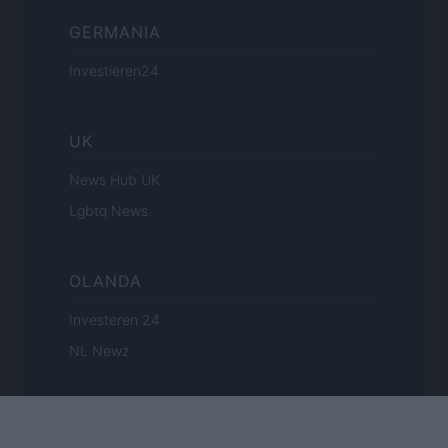
GERMANIA
Investieren24
UK
News Hub UK
Lgbtq News
OLANDA
Investeren 24
NL Newz