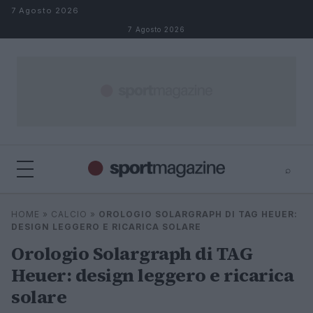
Salta al contenuto
7 Agosto 2026
7 Agosto 2026
⌕
⌕
×
HOME
»
CALCIO
»
OROLOGIO SOLARGRAPH DI TAG HEUER:
Cerca
DESIGN LEGGERO E RICARICA SOLARE
Orologio Solargraph di TAG
Heuer: design leggero e ricarica
solare