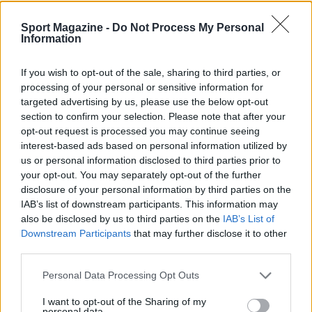
edizione limitata
aggiunge un valore
Sport Magazine -
Do Not Process My Personal
collezionistico, mentre la cura per i dettagli
Information
tecnici assicura che la quotidianità resti il campo
d’uso ideale per un modello progettato per
If you wish to opt-out of the sale, sharing to third parties, or
processing of your personal or sensitive information for
durare nel tempo.
targeted advertising by us, please use the below opt-out
section to confirm your selection. Please note that after your
opt-out request is processed you may continue seeing
interest-based ads based on personal information utilized by
AUTORE
Ilaria Mauri
us or personal information disclosed to third parties prior to
your opt-out. You may separately opt-out of the further
Ilaria Mauri, bolognese, decise di seguire il
disclosure of your personal information by third parties on the
giornalismo sportivo dopo una notte al
IAB’s list of downstream participants. This information may
Dall'Ara durante una partita decisiva: oggi
also be disclosed by us to third parties on the
IAB’s List of
coordina le pagine di competizioni e
Downstream Participants
that may further disclose it to other
commenti. In redazione predilige reportage
third parties.
sul campo e conserva il biglietto di quella
partita come prova della svolta.
Please note that this website/app uses one or more Google
Personal Data Processing Opt Outs
services and may gather and store information including but
not limited to your visit or usage behaviour. You may click to
I want to opt-out of the Sharing of my
personal data.