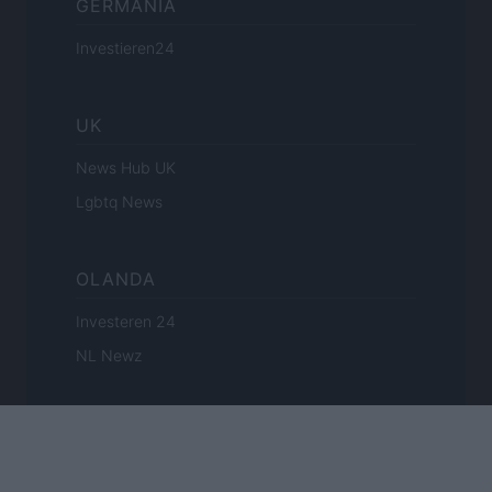
GERMANIA
Investieren24
UK
News Hub UK
Lgbtq News
OLANDA
Investeren 24
NL Newz