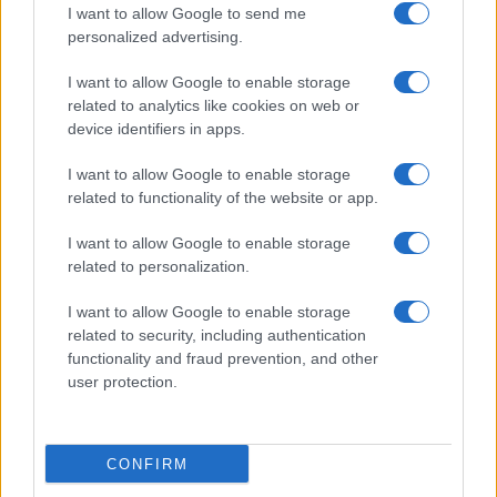
I want to allow Google to send me
personalized advertising.
MOTORI
I want to allow Google to enable storage
related to analytics like cookies on web or
device identifiers in apps.
I want to allow Google to enable storage
related to functionality of the website or app.
I want to allow Google to enable storage
related to personalization.
I want to allow Google to enable storage
related to security, including authentication
La svolta green di Suzuki: 240.000 auto elettrificate
functionality and fraud prevention, and other
vendute in Italia
user protection.
Francesca Lombardi · 8 Ago 2026
MOTORI
CONFIRM