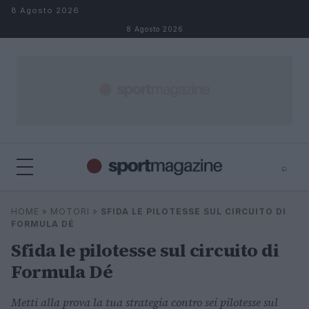
Salta al contenuto
8 Agosto 2026
8 Agosto 2026
⌕
⌕
×
HOME
»
MOTORI
»
SFIDA LE PILOTESSE SUL CIRCUITO DI
Cerca
FORMULA DÉ
Sfida le pilotesse sul circuito di
Formula Dé
Metti alla prova la tua strategia contro sei pilotesse sul