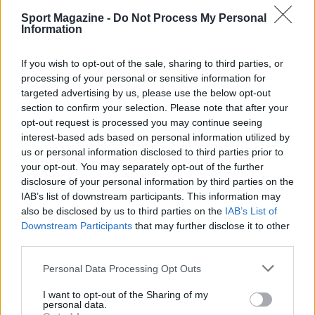
Sport Magazine -
Do Not Process My Personal
Information
If you wish to opt-out of the sale, sharing to third parties, or
processing of your personal or sensitive information for
targeted advertising by us, please use the below opt-out
section to confirm your selection. Please note that after your
opt-out request is processed you may continue seeing
AUTORE
interest-based ads based on personal information utilized by
Ilaria Mauri
us or personal information disclosed to third parties prior to
Ilaria Mauri, bolognese, decise di seguire il
your opt-out. You may separately opt-out of the further
giornalismo sportivo dopo una notte al
disclosure of your personal information by third parties on the
Dall'Ara durante una partita decisiva: oggi
IAB’s list of downstream participants. This information may
coordina le pagine di competizioni e
also be disclosed by us to third parties on the
IAB’s List of
commenti. In redazione predilige reportage
Downstream Participants
that may further disclose it to other
sul campo e conserva il biglietto di quella
third parties.
partita come prova della svolta.
Please note that this website/app uses one or more Google
Personal Data Processing Opt Outs
services and may gather and store information including but
not limited to your visit or usage behaviour. You may click to
I want to opt-out of the Sharing of my
personal data.
grant or deny consent to Google and its third-party tags to