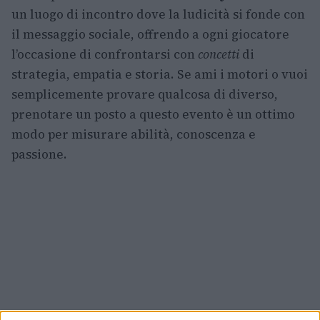
un luogo di incontro dove la ludicità si fonde con
il messaggio sociale, offrendo a ogni giocatore
l’occasione di confrontarsi con
concetti
di
strategia, empatia e storia. Se ami i motori o vuoi
semplicemente provare qualcosa di diverso,
prenotare un posto a questo evento è un ottimo
modo per misurare abilità, conoscenza e
passione.