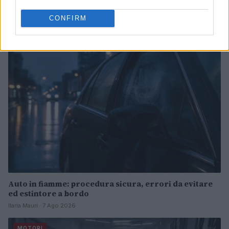
vendute in Italia
CONFIRM
Francesca Lombardi · 8 Ago 2026
MOTORI
Auto in fiamme: procedura sicura, errori da evitare
ed estintore a bordo
Ilaria Mauri · 7 Ago 2026
MOTORI