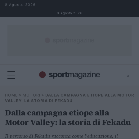
Salta al contenuto
8 Agosto 2026
8 Agosto 2026
⌕
⌕
×
HOME
»
MOTORI
»
DALLA CAMPAGNA ETIOPE ALLA MOTOR
Cerca
VALLEY: LA STORIA DI FEKADU
Dalla campagna etiope alla
Motor Valley: la storia di Fekadu
Il percorso di Fekadu racconta come l'educazione, il