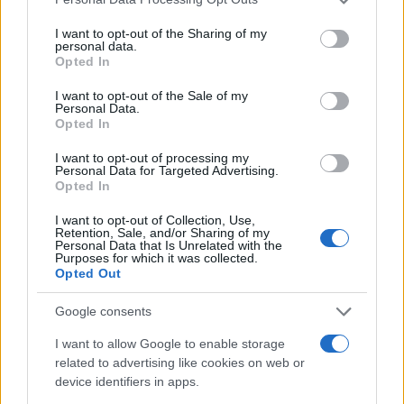
commenti. In redazione predilige reportage
services and may gather and store information including but
sul campo e conserva il biglietto di quella
not limited to your visit or usage behaviour. You may click to
I want to opt-out of the Sharing of my
partita come prova della svolta.
personal data.
grant or deny consent to Google and its third-party tags to
Opted In
use your data for below specified purposes in below Google
consent section.
I want to opt-out of the Sale of my
Personal Data.
Opted In
I want to opt-out of processing my
Personal Data for Targeted Advertising.
Opted In
I want to opt-out of Collection, Use,
Retention, Sale, and/or Sharing of my
Personal Data that Is Unrelated with the
Purposes for which it was collected.
Opted Out
Google consents
I want to allow Google to enable storage
related to advertising like cookies on web or
device identifiers in apps.