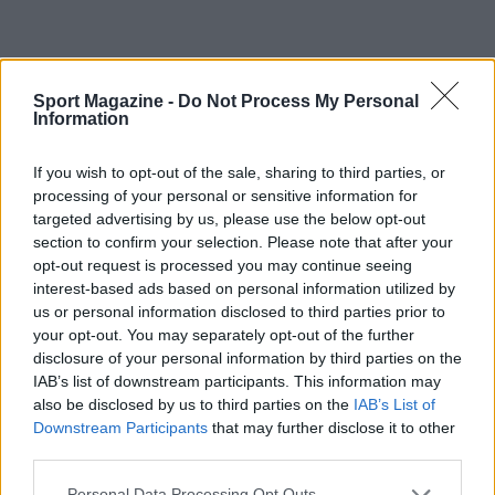
Sport Magazine -
Do Not Process My Personal
Information
If you wish to opt-out of the sale, sharing to third parties, or
processing of your personal or sensitive information for
targeted advertising by us, please use the below opt-out
section to confirm your selection. Please note that after your
opt-out request is processed you may continue seeing
interest-based ads based on personal information utilized by
us or personal information disclosed to third parties prior to
your opt-out. You may separately opt-out of the further
AUTORE
disclosure of your personal information by third parties on the
Ilaria Mauri
IAB’s list of downstream participants. This information may
also be disclosed by us to third parties on the
IAB’s List of
Ilaria Mauri, bolognese, decise di seguire il
Downstream Participants
that may further disclose it to other
giornalismo sportivo dopo una notte al
third parties.
Dall'Ara durante una partita decisiva: oggi
coordina le pagine di competizioni e
Please note that this website/app uses one or more Google
Personal Data Processing Opt Outs