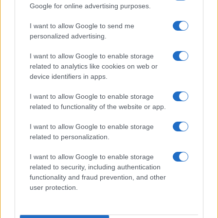
Google for online advertising purposes.
I want to allow Google to send me
Continua a leggere
personalized advertising.
I want to allow Google to enable storage
MOTORI
related to analytics like cookies on web or
device identifiers in apps.
I want to allow Google to enable storage
related to functionality of the website or app.
I want to allow Google to enable storage
related to personalization.
I want to allow Google to enable storage
related to security, including authentication
functionality and fraud prevention, and other
user protection.
La svolta green di Suzuki: 240.000 auto elettrificate
vendute in Italia
Francesca Lombardi · 8 Ago 2026