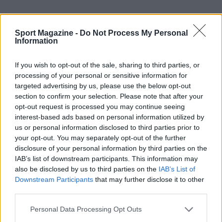
Sport Magazine -
Do Not Process My Personal
Information
If you wish to opt-out of the sale, sharing to third parties, or
processing of your personal or sensitive information for
targeted advertising by us, please use the below opt-out
section to confirm your selection. Please note that after your
opt-out request is processed you may continue seeing
interest-based ads based on personal information utilized by
us or personal information disclosed to third parties prior to
AUTORE
your opt-out. You may separately opt-out of the further
Ilaria Mauri
disclosure of your personal information by third parties on the
Ilaria Mauri, bolognese, decise di seguire il
IAB’s list of downstream participants. This information may
giornalismo sportivo dopo una notte al
also be disclosed by us to third parties on the
IAB’s List of
Dall'Ara durante una partita decisiva: oggi
Downstream Participants
that may further disclose it to other
coordina le pagine di competizioni e
third parties.
commenti. In redazione predilige reportage
Please note that this website/app uses one or more Google
sul campo e conserva il biglietto di quella
Personal Data Processing Opt Outs
services and may gather and store information including but
partita come prova della svolta.