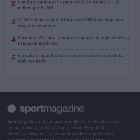
2
Fondi garantiti per i Gran Premi di Formula 1: 5,25
milioni per il 2026
3
F1 2026: Sainz valuta il futuro con Williams dopo una
stagione deludente
4
Formula 1 Circuito: Comparato punta al podio nel Gran
Premio di Issyk-Kul
5
Formula 1: quando l’amore incontra i motori nei box
delle scuderie
Sportmagazine: notizie, approfondimenti e classifiche su
calcio, basket, tennis, ciclismo, motori, Formula 1,
MotoGP e Olimpiadi. Le ultime news dalle competizioni
nazionali e internazionali, gli highlight delle partite, le