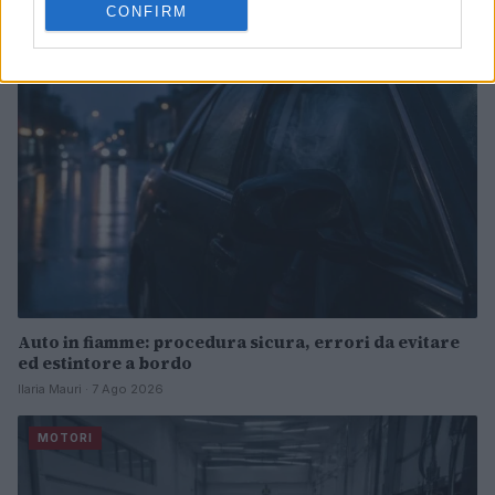
CONFIRM
MOTORI
Auto in fiamme: procedura sicura, errori da evitare
ed estintore a bordo
Ilaria Mauri · 7 Ago 2026
MOTORI