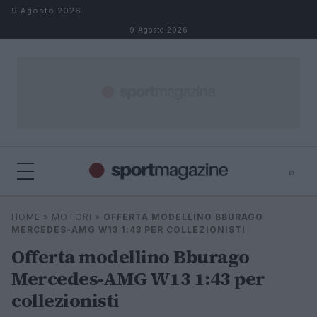
Salta al contenuto
9 Agosto 2026
9 Agosto 2026
⌕
⌕
×
HOME
»
MOTORI
»
OFFERTA MODELLINO BBURAGO
Cerca
MERCEDES-AMG W13 1:43 PER COLLEZIONISTI
Offerta modellino Bburago
Mercedes-AMG W13 1:43 per
collezionisti