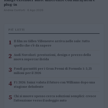
plug-in
Andrea Conforti · 6 Ago 2026
PIÙ LETTI
1
Il film su Gilles Villeneuve arriva nelle sale: tutto
quello che c’è da sapere
2
Audi Nuvolari: prestazioni, design e prezzo della
nuova supercar ibrida
3
Fondi garantiti per i Gran Premi di Formula 1: 5,25
milioni per il 2026
4
F1 2026: Sainz valuta il futuro con Williams dopo una
stagione deludente
5
Chi si muove spesso cerca soluzioni semplici: cresce
l’attenzione verso il noleggio auto