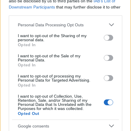
also be disclosed by us to third parties on the
IAB’s List of
AUTORE
Downstream Participants
that may further disclose it to other
Edoardo Vitali
third parties.
Edoardo Vitali ha coordinato la copertura
Please note that this website/app uses one or more Google
Personal Data Processing Opt Outs
della ristrutturazione del mercato ittico di
services and may gather and store information including but
Palermo, sostenendo la linea editoriale sulla
not limited to your visit or usage behaviour. You may click to
I want to opt-out of the Sharing of my
trasparenza fiscale. Capo redattore
personal data.
grant or deny consent to Google and its third-party tags to
economia, porta in redazione un tratto
Opted In
use your data for below specified purposes in below Google
pragmatico e un dettaglio personale:
consent section.
I want to opt-out of the Sale of my
conserva ancora taccuini degli incontri in Sala
Personal Data.
delle Lapidi.
Opted In
I want to opt-out of processing my
Personal Data for Targeted Advertising.
Opted In
I want to opt-out of Collection, Use,
Retention, Sale, and/or Sharing of my
Personal Data that Is Unrelated with the
Purposes for which it was collected.
Opted Out
Google consents