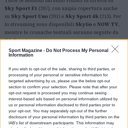
Tutte le sessioni saranno visibili in diretta su
Sky Sport F1
(207), con ampia copertura anche
su
Sky Sport Uno
(201) e
Sky Sport 4k
(213). Per
lo streaming sono disponibili
SkyGo
e
NOW TV
,
mentre le cronache testuali saranno seguite da
OA Sport
.
Sport Magazine -
Do Not Process My Personal
Montreal rappresenta quindi un banco di prova
Information
per strategie e aggiornamenti: con
Andrea Kimi
Antonelli
in testa alla classifica, una Mercedes
If you wish to opt-out of the sale, sharing to third parties, or
processing of your personal or sensitive information for
competitiva guidata da
George Russell
e gli
targeted advertising by us, please use the below opt-out
attesi progressi di
McLaren
e
Ferrari
, il
Gran
section to confirm your selection. Please note that after your
Premio del Canada 2026
promette un weekend
opt-out request is processed you may continue seeing
interest-based ads based on personal information utilized by
ricco di colpi di scena sia nella
gara breve
sia nella
us or personal information disclosed to third parties prior to
prova domenicale.
your opt-out. You may separately opt-out of the further
disclosure of your personal information by third parties on the
IAB’s list of downstream participants. This information may