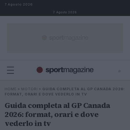
Salta al contenuto
7 Agosto 2026
7 Agosto 2026
⌕
⌕
×
HOME
»
MOTORI
»
GUIDA COMPLETA AL GP CANADA 2026:
Cerca
FORMAT, ORARI E DOVE VEDERLO IN TV
Guida completa al GP Canada
2026: format, orari e dove
vederlo in tv