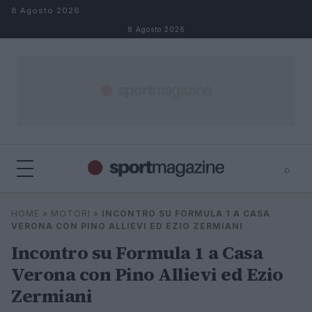
Salta al contenuto
8 Agosto 2026
8 Agosto 2026
⌕
⌕
×
HOME
»
MOTORI
»
INCONTRO SU FORMULA 1 A CASA
Cerca
VERONA CON PINO ALLIEVI ED EZIO ZERMIANI
Incontro su Formula 1 a Casa
Verona con Pino Allievi ed Ezio
Zermiani