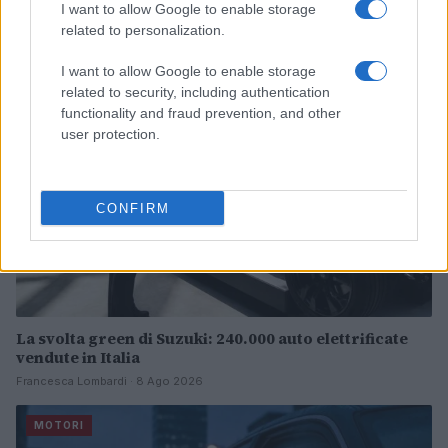
Continua a leggere
I want to allow Google to enable storage
related to personalization.
MOTORI
I want to allow Google to enable storage
related to security, including authentication
functionality and fraud prevention, and other
user protection.
CONFIRM
La svolta green di Suzuki: 240.000 auto elettrificate
vendute in Italia
Francesca Lombardi · 8 Ago 2026
MOTORI