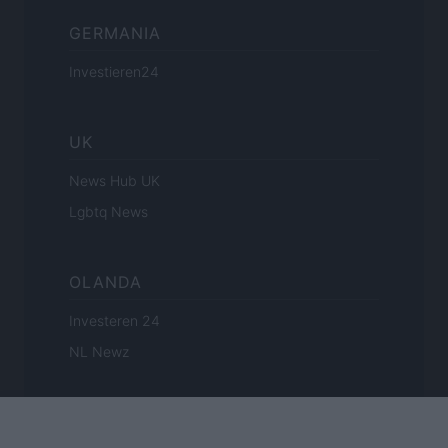
GERMANIA
Investieren24
UK
News Hub UK
Lgbtq News
OLANDA
Investeren 24
NL Newz