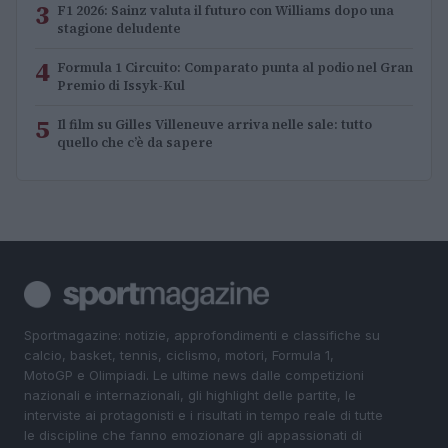
3
F1 2026: Sainz valuta il futuro con Williams dopo una
stagione deludente
4
Formula 1 Circuito: Comparato punta al podio nel Gran
Premio di Issyk-Kul
5
Il film su Gilles Villeneuve arriva nelle sale: tutto
quello che c’è da sapere
Sportmagazine: notizie, approfondimenti e classifiche su
calcio, basket, tennis, ciclismo, motori, Formula 1,
MotoGP e Olimpiadi. Le ultime news dalle competizioni
nazionali e internazionali, gli highlight delle partite, le
interviste ai protagonisti e i risultati in tempo reale di tutte
le discipline che fanno emozionare gli appassionati di