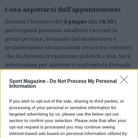
Cosa aspettarsi dall’appuntamento
Durante l’incontro del
4 giugno
alle
18.30
i
partecipanti potranno ascoltare racconti in
prima persona, domande del moderatore e
probabilmente alcuni scambi vivaci tra i relatori,
che da decenni frequentano paddock e box. Sarà
un’occasione per mettere a confronto la Formula
1 del passato con quella contemporanea,
analizzando evoluzioni tecniche, trasformazioni
Sport Magazine -
Do Not Process My Personal
Information
mediatiche e l’evoluzione del ruolo del
giornalista sportivo.
If you wish to opt-out of the sale, sharing to third parties, or
processing of your personal or sensitive information for
Per gli appassionati, ma anche per chi cerca una
targeted advertising by us, please use the below opt-out
section to confirm your selection. Please note that after your
narrazione coinvolgente del mondo delle corse,
opt-out request is processed you may continue seeing
l’incontro rappresenta un’opportunità per
interest-based ads based on personal information utilized by