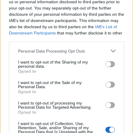
conoscere storie meno note e per comprendere
us or personal information disclosed to third parties prior to
your opt-out. You may separately opt-out of the further
come si sia formata la leggenda della
Formula 1
disclosure of your personal information by third parties on the
attraverso le esperienze di chi l’ha raccontata
IAB’s list of downstream participants. This information may
dall’interno.
also be disclosed by us to third parties on the
IAB’s List of
Downstream Participants
that may further disclose it to other
third parties.
Please note that this website/app uses one or more Google
Personal Data Processing Opt Outs
AUTORE
Andrea Conforti
services and may gather and store information including but
not limited to your visit or usage behaviour. You may click to
I want to opt-out of the Sharing of my
Andrea Conforti, 46enne torinese dal look
personal data.
grant or deny consent to Google and its third-party tags to
Opted In
casual e naturale, è un analista tattico che
use your data for below specified purposes in below Google
trasforma dati e clip in racconti social. Ricorda
consent section.
I want to opt-out of the Sale of my
quando annotò la rimonta al box stampa dello
Personal Data.
Stadio Olimpico Grande Torino: da
Opted In
quell'appunto nacque la sua linea editoriale,
I want to opt-out of processing my
che propugna spiegazioni visive per il tifoso
Personal Data for Targeted Advertising.
critico. Dettaglio unico: una stagione
Opted In
allenatore under15 al Chieri e ciclista urbano.
I want to opt-out of Collection, Use,
Retention, Sale, and/or Sharing of my
Personal Data that Is Unrelated with the