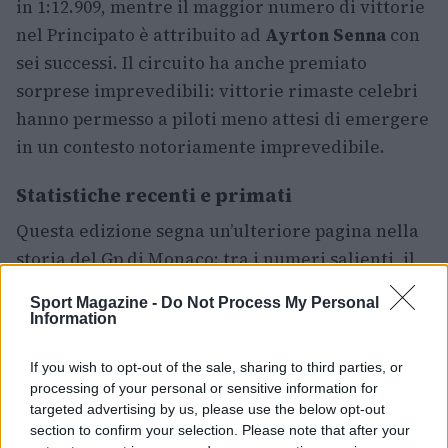
in 1:12.909, mentre il maggior numero di vittorie
nel Principato è attribuito ad
Ayrton Senna
con
sei successi. Il circuito ha anche premiato
sorprese imprevedibili: vittorie rimaste celebri
hanno permesso a piloti meno attesi di emergere
in un contesto notoriamente imprevedibile.
Statistiche recenti e primati
Questa edizione segna un’ulteriore pagina nella
storia del Gp di Monaco: tra i numeri salienti, il
primato di pole più giovane è stato recentemente
Sport Magazine -
Do Not Process My Personal
infranto e si registrano confronti diretti tra
Information
scuderie storiche come McLaren e Ferrari in
If you wish to opt-out of the sale, sharing to third parties, or
termini di successi complessivi sul circuito. Le
processing of your personal or sensitive information for
cifre dimostrano come il Principato resti un
targeted advertising by us, please use the below opt-out
banco di prova unico per piloti e team.
section to confirm your selection. Please note that after your