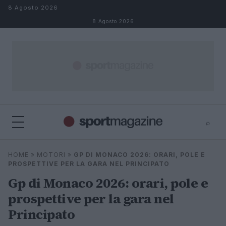
Salta al contenuto
8 Agosto 2026
8 Agosto 2026
⌕
⌕
×
HOME
»
MOTORI
»
GP DI MONACO 2026: ORARI, POLE E
Cerca
PROSPETTIVE PER LA GARA NEL PRINCIPATO
Gp di Monaco 2026: orari, pole e
prospettive per la gara nel
Principato