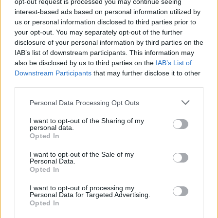
opt-out request is processed you may continue seeing
Con la griglia definita dalle qualifiche e la
interest-based ads based on personal information utilized by
us or personal information disclosed to third parties prior to
strategia gomme pronta, il weekend monegasco
your opt-out. You may separately opt-out of the further
promette emozioni, sorprese e momenti decisivi
disclosure of your personal information by third parties on the
per la stagione: al via, la capacità di non
IAB’s list of downstream participants. This information may
also be disclosed by us to third parties on the
IAB’s List of
sbagliare sarà spesso più importante della pura
Downstream Participants
that may further disclose it to other
velocità massima.
third parties.
Please note that this website/app uses one or more Google
Personal Data Processing Opt Outs
services and may gather and store information including but
not limited to your visit or usage behaviour. You may click to
I want to opt-out of the Sharing of my
AUTORE
personal data.
Andrea Conforti
grant or deny consent to Google and its third-party tags to
Opted In
use your data for below specified purposes in below Google
Andrea Conforti, 46enne torinese dal look
consent section.
I want to opt-out of the Sale of my
casual e naturale, è un analista tattico che
Personal Data.
trasforma dati e clip in racconti social. Ricorda
Opted In
quando annotò la rimonta al box stampa dello
Stadio Olimpico Grande Torino: da
I want to opt-out of processing my
Personal Data for Targeted Advertising.
quell'appunto nacque la sua linea editoriale,
Opted In
che propugna spiegazioni visive per il tifoso
critico. Dettaglio unico: una stagione