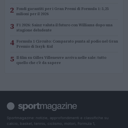
2
Fondi garantiti per i Gran Premi di Formula 1: 5,25
milioni per il 2026
3
F1 2026: Sainz valuta il futuro con Williams dopo una
stagione deludente
4
Formula 1 Circuito: Comparato punta al podio nel Gran
Premio di Issyk-Kul
5
Il film su Gilles Villeneuve arriva nelle sale: tutto
quello che c’è da sapere
Sportmagazine: notizie, approfondimenti e classifiche su
calcio, basket, tennis, ciclismo, motori, Formula 1,