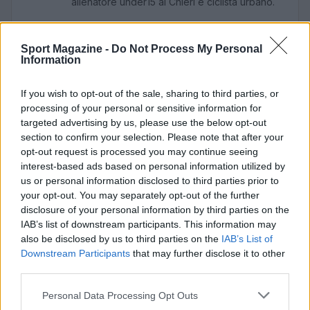
allenatore under15 al Chieri e ciclista urbano.
Sport Magazine -
Do Not Process My Personal
Information
If you wish to opt-out of the sale, sharing to third parties, or
processing of your personal or sensitive information for
targeted advertising by us, please use the below opt-out
section to confirm your selection. Please note that after your
opt-out request is processed you may continue seeing
interest-based ads based on personal information utilized by
us or personal information disclosed to third parties prior to
your opt-out. You may separately opt-out of the further
disclosure of your personal information by third parties on the
IAB’s list of downstream participants. This information may
also be disclosed by us to third parties on the
IAB’s List of
Downstream Participants
that may further disclose it to other
third parties.
Please note that this website/app uses one or more Google
Personal Data Processing Opt Outs
services and may gather and store information including but