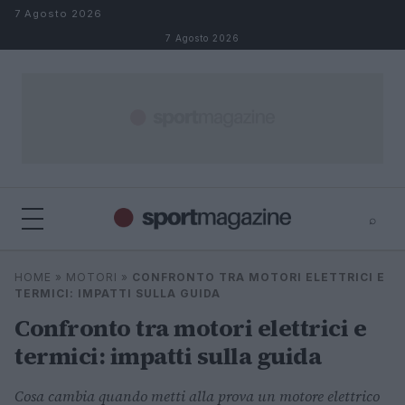
Salta al contenuto
7 Agosto 2026
7 Agosto 2026
⌕
⌕
×
HOME
»
MOTORI
»
CONFRONTO TRA MOTORI ELETTRICI E
Cerca
TERMICI: IMPATTI SULLA GUIDA
Confronto tra motori elettrici e
termici: impatti sulla guida
Cosa cambia quando metti alla prova un motore elettrico