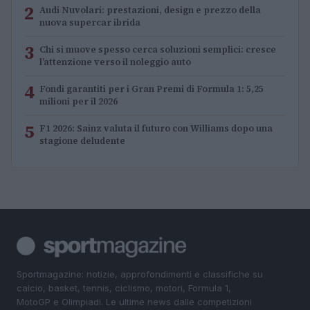
2
Audi Nuvolari: prestazioni, design e prezzo della
nuova supercar ibrida
3
Chi si muove spesso cerca soluzioni semplici: cresce
l’attenzione verso il noleggio auto
4
Fondi garantiti per i Gran Premi di Formula 1: 5,25
milioni per il 2026
5
F1 2026: Sainz valuta il futuro con Williams dopo una
stagione deludente
Sportmagazine: notizie, approfondimenti e classifiche su
calcio, basket, tennis, ciclismo, motori, Formula 1,
MotoGP e Olimpiadi. Le ultime news dalle competizioni