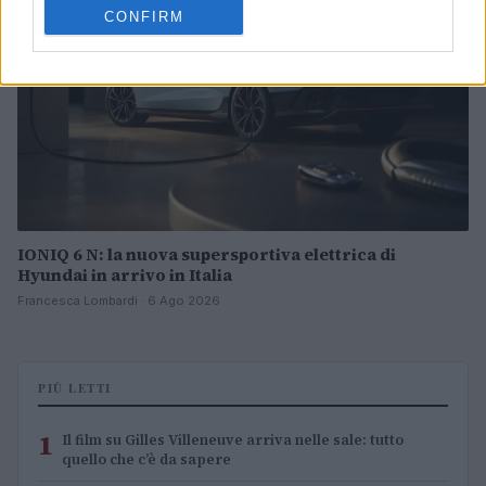
CONFIRM
IONIQ 6 N: la nuova supersportiva elettrica di
Hyundai in arrivo in Italia
Francesca Lombardi · 6 Ago 2026
PIÙ LETTI
1
Il film su Gilles Villeneuve arriva nelle sale: tutto
quello che c’è da sapere