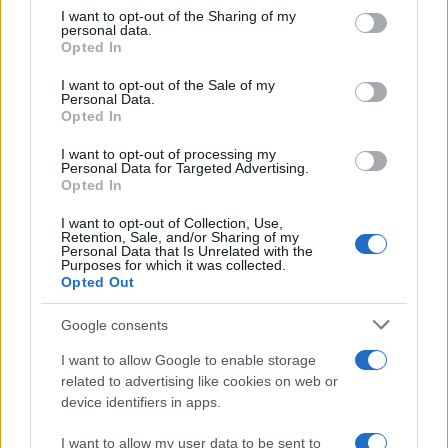
not limited to your visit or usage behaviour. You may click to
I want to opt-out of the Sharing of my
personal data.
grant or deny consent to Google and its third-party tags to
Opted In
use your data for below specified purposes in below Google
Continua a leggere
consent section.
I want to opt-out of the Sale of my
Personal Data.
Opted In
MOTORI
I want to opt-out of processing my
Personal Data for Targeted Advertising.
Opted In
I want to opt-out of Collection, Use,
Retention, Sale, and/or Sharing of my
Personal Data that Is Unrelated with the
Purposes for which it was collected.
Opted Out
Google consents
I want to allow Google to enable storage
related to advertising like cookies on web or
Auto in fiamme: procedura sicura, errori da evitare
device identifiers in apps.
ed estintore a bordo
I want to allow my user data to be sent to
Ilaria Mauri · 7 Ago 2026