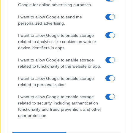
Google for online advertising purposes.
MOTORI
I want to allow Google to send me
personalized advertising.
I want to allow Google to enable storage
related to analytics like cookies on web or
device identifiers in apps.
I want to allow Google to enable storage
related to functionality of the website or app.
I want to allow Google to enable storage
related to personalization.
Strategia power unit F1: gestione ICE, turbo e
I want to allow Google to enable storage
mappature
related to security, including authentication
Andrea Conforti · 7 Ago 2026
functionality and fraud prevention, and other
user protection.
MOTORI