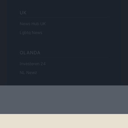
UK
News Hub UK
Lgbtq News
OLANDA
Investeren 24
NL Newz