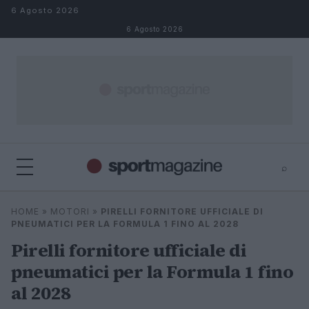
Salta al contenuto
6 Agosto 2026
6 Agosto 2026
⌕
⌕
×
HOME
»
MOTORI
»
PIRELLI FORNITORE UFFICIALE DI
Cerca
PNEUMATICI PER LA FORMULA 1 FINO AL 2028
Pirelli fornitore ufficiale di
pneumatici per la Formula 1 fino
al 2028