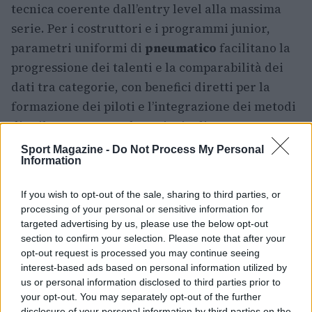
tecnica coerente dall’entry level alla massima
serie. Per i costruttori e i programmi junior,
parametri uniformi di
pneumatico
facilitano la
progressione dei talenti e la comparabilità dei
dati tra categorie, con benefici diretti per la
formazione dei piloti e l’integrazione dei metodi
di sviluppo tra squadre principali e team
satellite.
Sport Magazine -
Do Not Process My Personal
Information
Pirelli utilizza da anni i dati raccolti in pista per
If you wish to opt-out of the sale, sharing to third parties, or
alimentare la ricerca su prestazioni, materiali e
processing of your personal or sensitive information for
sostenibilità, con ricadute su
processi produttivi
e
targeted advertising by us, please use the below opt-out
progettazione dei pneumatici di serie. La
section to confirm your selection. Please note that after your
opt-out request is processed you may continue seeing
riaffermazione del ruolo fino al 2028 inserisce il
interest-based ads based on personal information utilized by
costruttore in un percorso che bilancia sviluppo
us or personal information disclosed to third parties prior to
sportivo e obiettivi industriali, mantenendo un
your opt-out. You may separately opt-out of the further
disclosure of your personal information by third parties on the