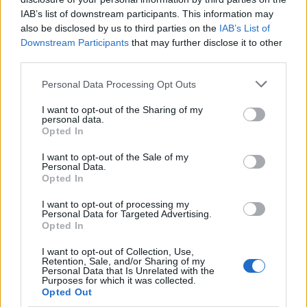
punto di riferimento unico per le caratteristiche
IAB’s list of downstream participants. This information may
delle gomme impiegate nel Mondiale.
also be disclosed by us to third parties on the
IAB’s List of
Downstream Participants
that may further disclose it to other
third parties.
AUTORE
Please note that this website/app uses one or more Google
Personal Data Processing Opt Outs
Ilaria Mauri
services and may gather and store information including but
not limited to your visit or usage behaviour. You may click to
I want to opt-out of the Sharing of my
Ilaria Mauri, bolognese, decise di seguire il
personal data.
grant or deny consent to Google and its third-party tags to
giornalismo sportivo dopo una notte al
Opted In
use your data for below specified purposes in below Google
Dall'Ara durante una partita decisiva: oggi
consent section.
coordina le pagine di competizioni e
I want to opt-out of the Sale of my
Personal Data.
commenti. In redazione predilige reportage
Opted In
sul campo e conserva il biglietto di quella
partita come prova della svolta.
I want to opt-out of processing my
Personal Data for Targeted Advertising.
Opted In
I want to opt-out of Collection, Use,
Retention, Sale, and/or Sharing of my
Personal Data that Is Unrelated with the
Purposes for which it was collected.
Opted Out