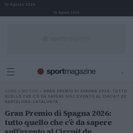
Salta al contenuto
10 Agosto 2026
10 Agosto 2026
⌕
⌕
×
HOME
»
MOTORI
»
GRAN PREMIO DI SPAGNA 2026: TUTTO
Cerca
QUELLO CHE C’È DA SAPERE SULL’EVENTO AL CIRCUIT DE
BARCELONA-CATALUNYA
Gran Premio di Spagna 2026:
tutto quello che c’è da sapere
sull’evento al Circuit de