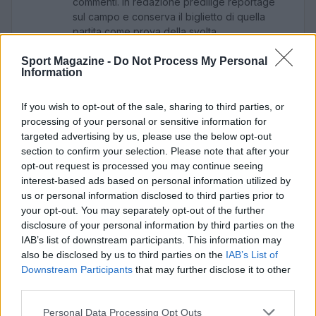
commenti. In redazione predilige reportage
sul campo e conserva il biglietto di quella
partita come prova della svolta.
Sport Magazine -
Do Not Process My Personal
Information
If you wish to opt-out of the sale, sharing to third parties, or
processing of your personal or sensitive information for
targeted advertising by us, please use the below opt-out
section to confirm your selection. Please note that after your
opt-out request is processed you may continue seeing
interest-based ads based on personal information utilized by
us or personal information disclosed to third parties prior to
your opt-out. You may separately opt-out of the further
disclosure of your personal information by third parties on the
IAB’s list of downstream participants. This information may
also be disclosed by us to third parties on the
IAB’s List of
Downstream Participants
that may further disclose it to other
third parties.
Please note that this website/app uses one or more Google
Personal Data Processing Opt Outs