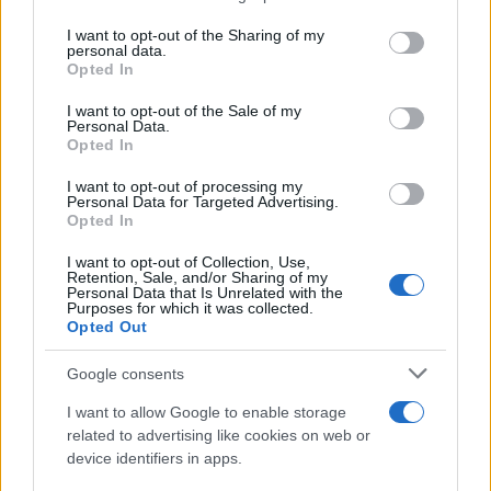
services and may gather and store information including but
not limited to your visit or usage behaviour. You may click to
I want to opt-out of the Sharing of my
personal data.
grant or deny consent to Google and its third-party tags to
Opted In
use your data for below specified purposes in below Google
consent section.
I want to opt-out of the Sale of my
Continua a leggere
Personal Data.
Opted In
MOTORI
I want to opt-out of processing my
Personal Data for Targeted Advertising.
Opted In
I want to opt-out of Collection, Use,
Retention, Sale, and/or Sharing of my
Personal Data that Is Unrelated with the
Purposes for which it was collected.
Opted Out
Google consents
I want to allow Google to enable storage
related to advertising like cookies on web or
device identifiers in apps.
Aprilia Racing: Bezzecchi conquista il podio a