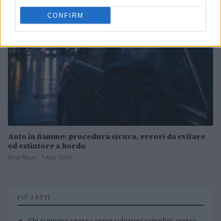
CONFIRM
Auto in fiamme: procedura sicura, errori da evitare
ed estintore a bordo
Ilaria Mauri · 7 Ago 2026
PIÙ LETTI
Chi si muove spesso cerca soluzioni semplici: cresce