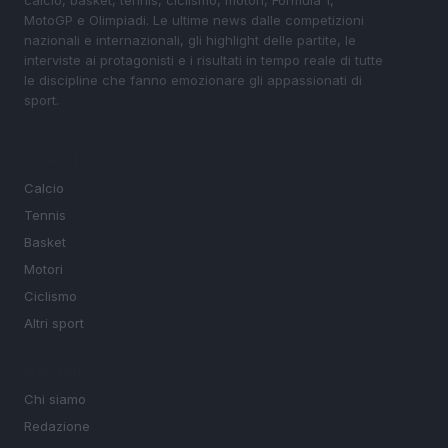
calcio, basket, tennis, ciclismo, motori, Formula 1,
MotoGP e Olimpiadi. Le ultime news dalle competizioni
nazionali e internazionali, gli highlight delle partite, le
interviste ai protagonisti e i risultati in tempo reale di tutte
le discipline che fanno emozionare gli appassionati di
sport.
SEZIONI
Calcio
Tennis
Basket
Motori
Ciclismo
Altri sport
MAGAZINE
Chi siamo
Redazione