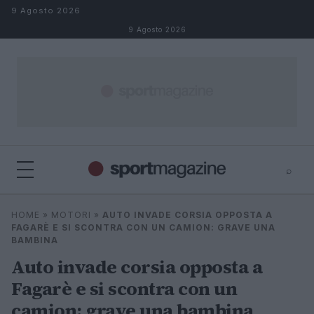
Salta al contenuto
9 Agosto 2026
9 Agosto 2026
⌕
⌕
×
HOME
»
MOTORI
»
AUTO INVADE CORSIA OPPOSTA A
Cerca
FAGARÈ E SI SCONTRA CON UN CAMION: GRAVE UNA
BAMBINA
Auto invade corsia opposta a
Fagarè e si scontra con un
camion: grave una bambina