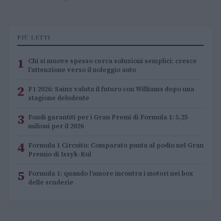
PIÙ LETTI
1
Chi si muove spesso cerca soluzioni semplici: cresce
l’attenzione verso il noleggio auto
2
F1 2026: Sainz valuta il futuro con Williams dopo una
stagione deludente
3
Fondi garantiti per i Gran Premi di Formula 1: 5,25
milioni per il 2026
4
Formula 1 Circuito: Comparato punta al podio nel Gran
Premio di Issyk-Kul
5
Formula 1: quando l’amore incontra i motori nei box
delle scuderie