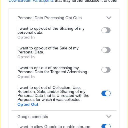
Downstream Participants
that may further disclose it to other
third parties.
Please note that this website/app uses one or more Google
Personal Data Processing Opt Outs
services and may gather and store information including but
not limited to your visit or usage behaviour. You may click to
I want to opt-out of the Sharing of my
personal data.
grant or deny consent to Google and its third-party tags to
Opted In
use your data for below specified purposes in below Google
consent section.
I want to opt-out of the Sale of my
Personal Data.
Opted In
Continua a leggere
I want to opt-out of processing my
Personal Data for Targeted Advertising.
Opted In
MOTORI
I want to opt-out of Collection, Use,
Retention, Sale, and/or Sharing of my
Personal Data that Is Unrelated with the
Purposes for which it was collected.
Opted Out
Google consents
I want to allow Google to enable storage