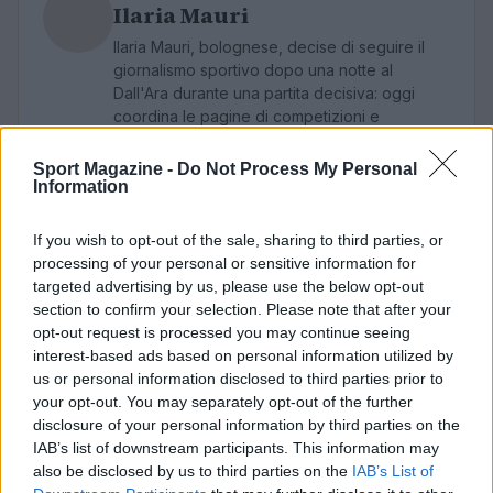
Ilaria Mauri
Ilaria Mauri, bolognese, decise di seguire il
giornalismo sportivo dopo una notte al
Dall'Ara durante una partita decisiva: oggi
coordina le pagine di competizioni e
commenti. In redazione predilige reportage
sul campo e conserva il biglietto di quella
Sport Magazine -
Do Not Process My Personal
partita come prova della svolta.
Information
If you wish to opt-out of the sale, sharing to third parties, or
processing of your personal or sensitive information for
targeted advertising by us, please use the below opt-out
section to confirm your selection. Please note that after your
opt-out request is processed you may continue seeing
interest-based ads based on personal information utilized by
us or personal information disclosed to third parties prior to
your opt-out. You may separately opt-out of the further
disclosure of your personal information by third parties on the
IAB’s list of downstream participants. This information may
also be disclosed by us to third parties on the
IAB’s List of