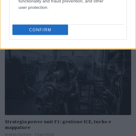
functionality and fraud prevention, and other
user protection.
Auto in fiamme: procedura sicura, errori da evitare
ed estintore a bordo
Ilaria Mauri · 7 Ago 2026
CONFIRM
MOTORI
Strategia power unit F1: gestione ICE, turbo e
mappature
Andrea Conforti · 7 Ago 2026