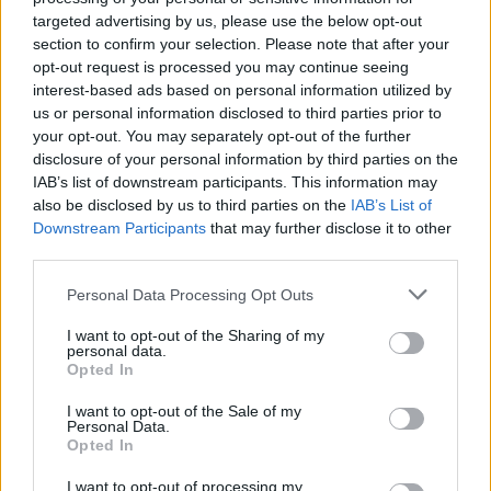
targeted advertising by us, please use the below opt-out
La sua presenza a Brno è pensata come un passo
section to confirm your selection. Please note that after your
verso il ritorno in gara: la verifica medica
opt-out request is processed you may continue seeing
permetterà ai medici di valutare la sua reale
interest-based ads based on personal information utilized by
us or personal information disclosed to third parties prior to
idoneità a risalire in sella e a confrontarsi
your opt-out. You may separately opt-out of the further
nuovamente con le esigenze di un calendario
disclosure of your personal information by third parties on the
agonistico intenso. Il suo rientro, se confermato,
IAB’s list of downstream participants. This information may
also be disclosed by us to third parties on the
IAB’s List of
rappresenterebbe un segnale di recupero
Downstream Participants
that may further disclose it to other
importante per la squadra e per i tifosi.
third parties.
Entrambe le storie sono legate a una parola
Please note that this website/app uses one or more Google
Personal Data Processing Opt Outs
services and may gather and store information including but
chiave comune: equilibrio tra prudenza e
not limited to your visit or usage behaviour. You may click to
I want to opt-out of the Sharing of my
ambizione.
personal data.
grant or deny consent to Google and its third-party tags to
Opted In
use your data for below specified purposes in below Google
consent section.
I want to opt-out of the Sale of my
Personal Data.
Opted In
AUTORE
Francesca Lombardi
I want to opt-out of processing my