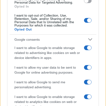
Francesca Lombardi, fiorentina, prese appunti
Personal Data for Targeted Advertising.
Opted In
tecnici dal primo box di un circuito toscano e
da allora firma approfondimenti sui motori. In
I want to opt-out of Collection, Use,
redazione sostiene un approccio metodico
Retention, Sale, and/or Sharing of my
alle prove su pista, cura il format 'tecnica e
Personal Data that Is Unrelated with the
Purposes for which it was collected.
cronaca' e conserva i fogli di appunti del
Opted Out
debutto tecnico in autodromo.
Google consents
I want to allow Google to enable storage
related to advertising like cookies on web or
device identifiers in apps.
I want to allow my user data to be sent to
Google for online advertising purposes.
I want to allow Google to send me
personalized advertising.
I want to allow Google to enable storage
related to analytics like cookies on web or