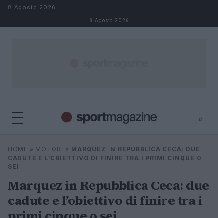
Salta al contenuto
8 Agosto 2026
8 Agosto 2026
⌕
⌕
×
HOME
»
MOTORI
»
MARQUEZ IN REPUBBLICA CECA: DUE
Cerca
CADUTE E L’OBIETTIVO DI FINIRE TRA I PRIMI CINQUE O
SEI
Marquez in Repubblica Ceca: due
cadute e l’obiettivo di finire tra i
primi cinque o sei