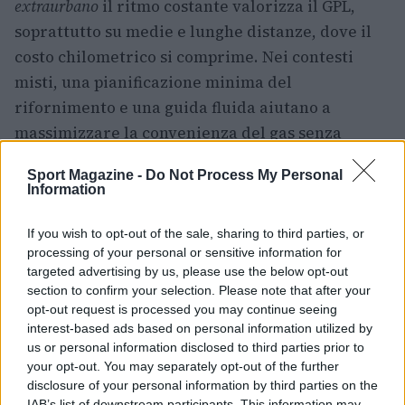
extraurbano
il ritmo costante valorizza il GPL,
soprattutto su medie e lunghe distanze, dove il
costo chilometrico si comprime. Nei contesti
misti, una pianificazione minima del
rifornimento e una guida fluida aiutano a
massimizzare la convenienza del gas senza
penalizzare tempi e comfort.
Sport Magazine -
Do Not Process My Personal
Information
Approfondimenti: motori,
compatibilità e casi particolari
If you wish to opt-out of the sale, sharing to third parties, or
processing of your personal or sensitive information for
Non tutti i motori digeriscono il
GPL
allo stesso
targeted advertising by us, please use the below opt-out
modo: su alcuni propulsori, le
sedi valvole
sono più
section to confirm your selection. Please note that after your
opt-out request is processed you may continue seeing
sensibili e richiedono additivi o intervalli di
interest-based ads based on personal information utilized by
controllo ridotti. I grandi macinatori di
us or personal information disclosed to third parties prior to
chilometri, come chi fa servizi continuativi o
your opt-out. You may separately opt-out of the further
disclosure of your personal information by third parties on the
tratte pendolari lunghe, traggono maggiore
IAB’s list of downstream participants. This information may