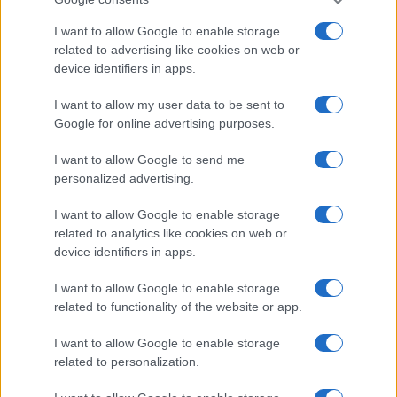
il GPL; bassa percorrenza favorisce la benzina.
Tracciato
tragitti costanti e lunghi valorizzano
I want to allow Google to enable storage
il GPL; percorsi brevi e frammentati
related to advertising like cookies on web or
favoriscono la benzina.
device identifiers in apps.
Rifornimento
presenza di distributori GPL
I want to allow my user data to be sent to
lungo le rotte abituali semplifica l’uso.
Google for online advertising purposes.
Compatibilità motore
scegliere impianti
adeguati e prevedere controlli su valvole e
I want to allow Google to send me
filtri.
personalized advertising.
Spazio a bordo
valutare l’ingombro del
I want to allow Google to enable storage
serbatoio e le proprie esigenze di carico.
related to analytics like cookies on web or
device identifiers in apps.
Quando il conto economico e logistico spinge con
decisione verso il GPL, l’investimento iniziale si
I want to allow Google to enable storage
related to functionality of the website or app.
trasforma in risparmio strutturale. Se invece
prevalgono semplicità, flessibilità e uso
I want to allow Google to enable storage
irregolare, la benzina mantiene un equilibrio
related to personalization.
solido e privo di complicazioni.