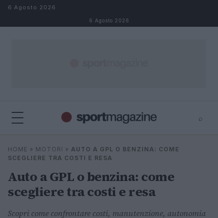
Salta al contenuto
6 Agosto 2026
6 Agosto 2026
⌕
⌕
×
HOME
»
MOTORI
»
AUTO A GPL O BENZINA: COME
Cerca
SCEGLIERE TRA COSTI E RESA
Auto a GPL o benzina: come
scegliere tra costi e resa
Scopri come confrontare costi, manutenzione, autonomia