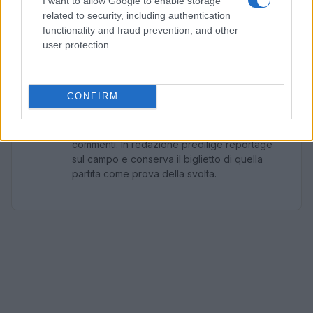
I want to allow Google to enable storage
related to security, including authentication
functionality and fraud prevention, and other
user protection.
AUTORE
Ilaria Mauri
Ilaria Mauri, bolognese, decise di seguire il
CONFIRM
giornalismo sportivo dopo una notte al
Dall'Ara durante una partita decisiva: oggi
coordina le pagine di competizioni e
commenti. In redazione predilige reportage
sul campo e conserva il biglietto di quella
partita come prova della svolta.