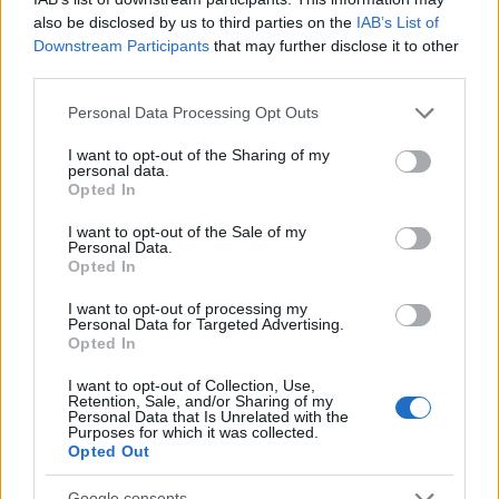
vantaggio dal gas. Chi viaggia carico o traina può
also be disclosed by us to third parties on the
IAB’s List of
preferire la benzina per sfruttare ogni cavallo
Downstream Participants
that may further disclose it to other
third parties.
disponibile. Nelle aree con pochi distributori, la
logistica del GPL può diventare scomoda; in
Please note that this website/app uses one or more Google
Personal Data Processing Opt Outs
services and may gather and store information including but
compenso, la doppia alimentazione offre una
not limited to your visit or usage behaviour. You may click to
I want to opt-out of the Sharing of my
“rete di sicurezza” utile. Il valore residuo
personal data.
grant or deny consent to Google and its third-party tags to
Opted In
dipende dalla qualità dell’installazione e dalla
use your data for below specified purposes in below Google
consent section.
documentazione: impianti curati e revisioni in
I want to opt-out of the Sale of my
Personal Data.
ordine favoriscono la rivendibilità.
Opted In
I want to opt-out of processing my
Checklist pratica per decidere con
Personal Data for Targeted Advertising.
Opted In
criterio
I want to opt-out of Collection, Use,
Per trasformare i principi in scelta concreta,
Retention, Sale, and/or Sharing of my
Personal Data that Is Unrelated with the
aiutano alcune verifiche rapide:
Purposes for which it was collected.
Opted Out
Percorrenza annua
alta percorrenza favorisce
Google consents