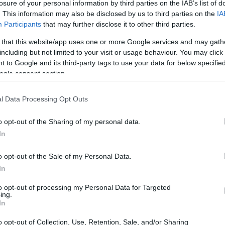
losure of your personal information by third parties on the IAB’s list of
 più importanti per chi partecipa o segue
. This information may also be disclosed by us to third parties on the
IA
Participants
that may further disclose it to other third parties.
vendite dei biglietti
per questo evento sono
 that this website/app uses one or more Google services and may gath
including but not limited to your visit or usage behaviour. You may click 
 to Google and its third-party tags to use your data for below specifi
ogle consent section.
l Data Processing Opt Outs
o opt-out of the Sharing of my personal data.
In
o opt-out of the Sale of my Personal Data.
In
to opt-out of processing my Personal Data for Targeted
ing.
In
o opt-out of Collection, Use, Retention, Sale, and/or Sharing