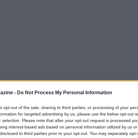
azine -
Do Not Process My Personal Information
to opt-out of the sale, sharing to third parties, or processing of your per
formation for targeted advertising by us, please use the below opt-out s
strian Grand Prix 2026
si svolge al
Red Bull
r selection. Please note that after your opt-out request is processed y
o. Questo testo riassume in modo chiaro il
eing interest-based ads based on personal information utilized by us or
disclosed to third parties prior to your opt-out. You may separately opt-
ate, con gli orari delle sessioni per tutte le