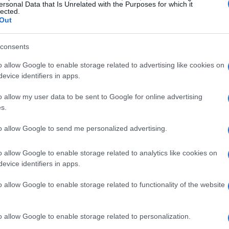
ersonal Data that Is Unrelated with the Purposes for which it
lected.
Out
divisione dettagliata per giorno e la durata
consents
si i riferimenti a sessioni come le
prove
 le
feature race
. Gli orari sono espressi nella
o allow Google to enable storage related to advertising like cookies on
evice identifiers in apps.
soggetto a modifiche da parte del promotore
o allow my user data to be sent to Google for online advertising
s.
el weekend al Red Bull Ring
to allow Google to send me personalized advertising.
o allow Google to enable storage related to analytics like cookies on
pomeriggio di prove e presentazioni
evice identifiers in apps.
ni di supporto: alle 09:55 è prevista la
FIA
o allow Google to enable storage related to functionality of the website
 – 10:40), seguita dalla
FIA Formula 2
 A mezzogiorno è in programma la
FIA F1 Car
o allow Google to enable storage related to personalization.
meriggio si svolgono la prima ora di
prove