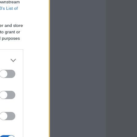
 downstream
B’s List of
er and store
to grant or
ed purposes