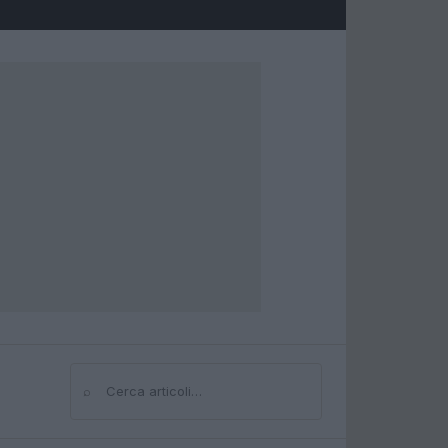
⌕
Cerca