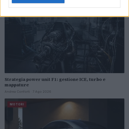
Strategia power unit F1: gestione ICE, turbo e
mappature
Andrea Conforti · 7 Ago 2026
MOTORI