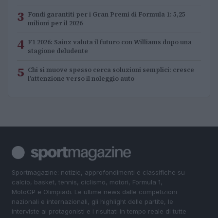
3
Fondi garantiti per i Gran Premi di Formula 1: 5,25
milioni per il 2026
4
F1 2026: Sainz valuta il futuro con Williams dopo una
stagione deludente
5
Chi si muove spesso cerca soluzioni semplici: cresce
l’attenzione verso il noleggio auto
Sportmagazine: notizie, approfondimenti e classifiche su
calcio, basket, tennis, ciclismo, motori, Formula 1,
MotoGP e Olimpiadi. Le ultime news dalle competizioni
nazionali e internazionali, gli highlight delle partite, le
interviste ai protagonisti e i risultati in tempo reale di tutte