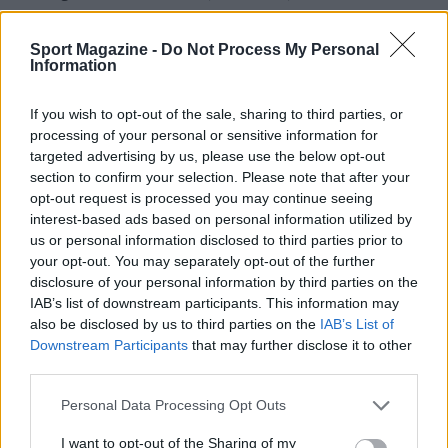
Ferrari rimarrà al centro dell’attenzione, con
possibili sorprese legate alla gestione gomme,
Sport Magazine -
Do Not Process My Personal
Information
alle mappature motore e alle scelte di assetto da
confermare nelle sessioni successive.
If you wish to opt-out of the sale, sharing to third parties, or
processing of your personal or sensitive information for
Vogliamo la vostra opinione!
targeted advertising by us, please use the below opt-out
section to confirm your selection. Please note that after your
opt-out request is processed you may continue seeing
interest-based ads based on personal information utilized by
AUTORE
us or personal information disclosed to third parties prior to
Ilaria Mauri
your opt-out. You may separately opt-out of the further
disclosure of your personal information by third parties on the
Ilaria Mauri, bolognese, decise di seguire il
IAB’s list of downstream participants. This information may
giornalismo sportivo dopo una notte al
also be disclosed by us to third parties on the
IAB’s List of
Dall'Ara durante una partita decisiva: oggi
Downstream Participants
that may further disclose it to other
coordina le pagine di competizioni e
third parties.
commenti. In redazione predilige reportage
sul campo e conserva il biglietto di quella
Please note that this website/app uses one or more Google
Personal Data Processing Opt Outs
partita come prova della svolta.
services and may gather and store information including but
not limited to your visit or usage behaviour. You may click to
I want to opt-out of the Sharing of my