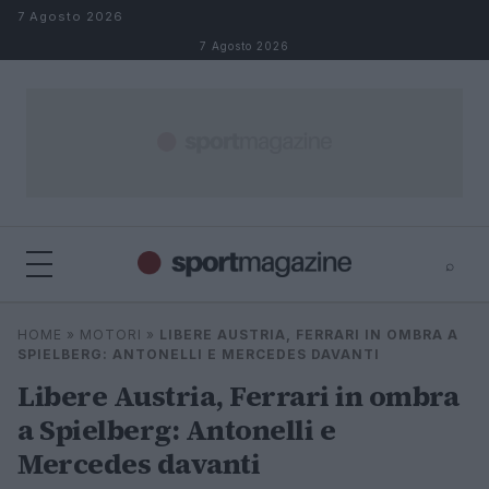
Salta al contenuto
7 Agosto 2026
7 Agosto 2026
⌕
⌕
×
HOME
»
MOTORI
»
LIBERE AUSTRIA, FERRARI IN OMBRA A
Cerca
SPIELBERG: ANTONELLI E MERCEDES DAVANTI
Libere Austria, Ferrari in ombra
a Spielberg: Antonelli e
Mercedes davanti