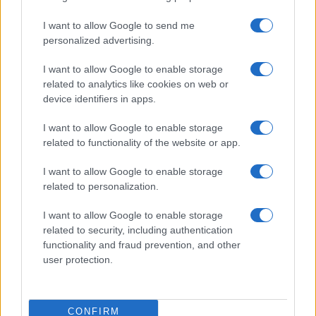
Continua a leggere
I want to allow Google to send me
personalized advertising.
MOTORI
I want to allow Google to enable storage
related to analytics like cookies on web or
device identifiers in apps.
I want to allow Google to enable storage
related to functionality of the website or app.
I want to allow Google to enable storage
related to personalization.
I want to allow Google to enable storage
related to security, including authentication
functionality and fraud prevention, and other
Auto in fiamme: procedura sicura, errori da evitare
user protection.
ed estintore a bordo
Ilaria Mauri · 7 Ago 2026
CONFIRM
MOTORI