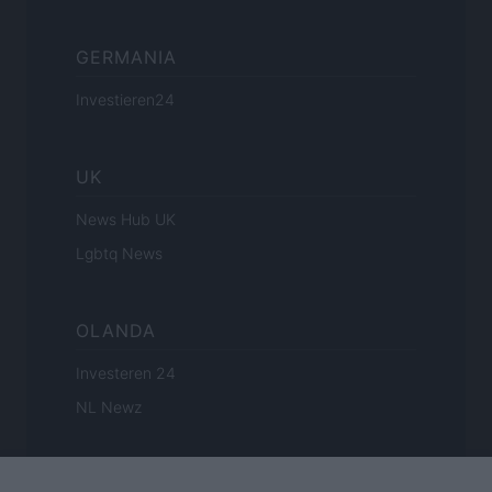
GERMANIA
Investieren24
UK
News Hub UK
Lgbtq News
OLANDA
Investeren 24
NL Newz