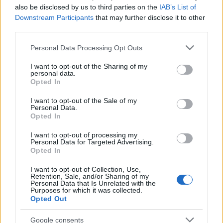
also be disclosed by us to third parties on the
IAB’s List of
Downstream Participants
that may further disclose it to other
third parties.
Please note that this website/app uses one or more Google
Personal Data Processing Opt Outs
services and may gather and store information including but
not limited to your visit or usage behaviour. You may click to
I want to opt-out of the Sharing of my
personal data.
grant or deny consent to Google and its third-party tags to
Opted In
use your data for below specified purposes in below Google
consent section.
I want to opt-out of the Sale of my
Personal Data.
Opted In
I want to opt-out of processing my
Personal Data for Targeted Advertising.
Continua a leggere
Opted In
I want to opt-out of Collection, Use,
Retention, Sale, and/or Sharing of my
MOTORI
Personal Data that Is Unrelated with the
Purposes for which it was collected.
Opted Out
Google consents