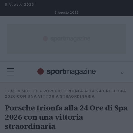
Salta al contenuto
6 Agosto 2026
6 Agosto 2026
⌕
⌕
×
HOME
»
MOTORI
»
PORSCHE TRIONFA ALLA 24 ORE DI SPA
Cerca
2026 CON UNA VITTORIA STRAORDINARIA
Porsche trionfa alla 24 Ore di Spa
2026 con una vittoria
straordinaria