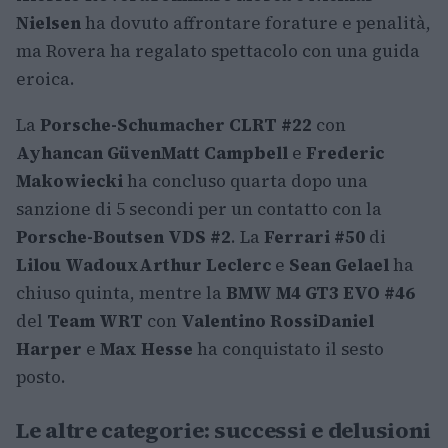
Nielsen
ha dovuto affrontare forature e penalità,
ma Rovera ha regalato spettacolo con una guida
eroica.
La
Porsche-Schumacher CLRT #22
con
Ayhancan Güven
Matt Campbell
e
Frederic
Makowiecki
ha concluso quarta dopo una
sanzione di 5 secondi per un contatto con la
Porsche-Boutsen VDS #2
. La
Ferrari #50
di
Lilou Wadoux
Arthur Leclerc
e
Sean Gelael
ha
chiuso quinta, mentre la
BMW M4 GT3 EVO #46
del
Team WRT
con
Valentino Rossi
Daniel
Harper
e
Max Hesse
ha conquistato il sesto
posto.
Le altre categorie: successi e delusioni