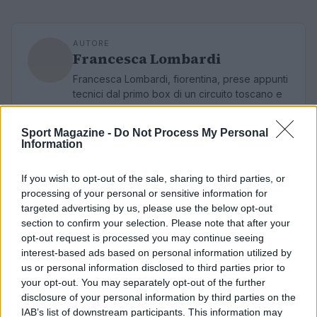
AUTORE
Francesca Lombardi
Francesca Lombardi, fiorentina, prese appunti
tecnici dal primo box di un circuito toscano e
da allora firma approfondimenti sui motori. In
redazione sostiene un approccio metodico
Sport Magazine -
Do Not Process My Personal
alle prove su pista, cura il format 'tecnica e
Information
cronaca' e conserva i fogli di appunti del
debutto tecnico in autodromo.
If you wish to opt-out of the sale, sharing to third parties, or
processing of your personal or sensitive information for
targeted advertising by us, please use the below opt-out
section to confirm your selection. Please note that after your
opt-out request is processed you may continue seeing
interest-based ads based on personal information utilized by
us or personal information disclosed to third parties prior to
your opt-out. You may separately opt-out of the further
disclosure of your personal information by third parties on the
IAB’s list of downstream participants. This information may