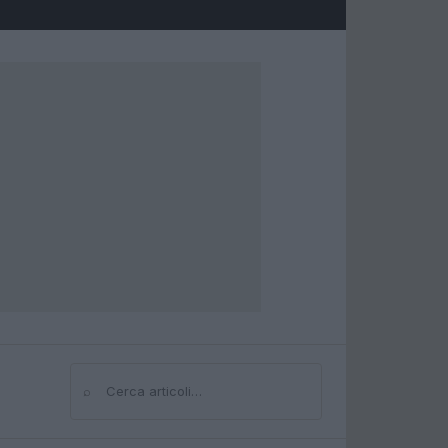
⌕
Cerca