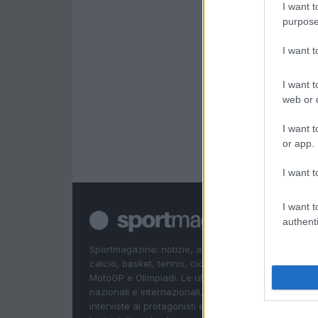
I want t
purpose
I want 
I want t
web or d
I want t
or app.
I want t
I want t
authenti
Sportmagazine: notizie, approfondimenti e classifi
calcio, basket, tennis, ciclismo, motori, Formula 1,
MotoGP e Olimpiadi. Le ultime news dalle competizi
nazionali e internazionali, gli highlight delle partite, 
interviste ai protagonisti e i risultati in tempo reale d