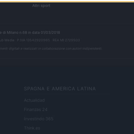
 di
Altri sport
ale di Milano n.68 in data 01/03/2018
ub Media
· P.IVA 13542920965 · REA MI 2729933
enti digitali e realizzati in collaborazione con autori indipendenti.
SPAGNA E AMERICA LATINA
Actualidad
Finanzas 24
Investindo 365
Think.es