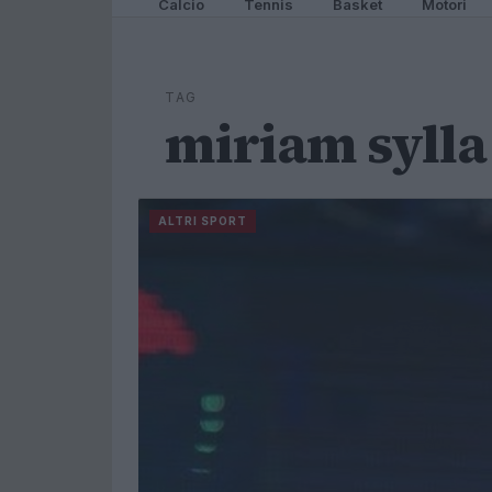
Calcio
Tennis
Basket
Motori
TAG
miriam sylla
ALTRI SPORT