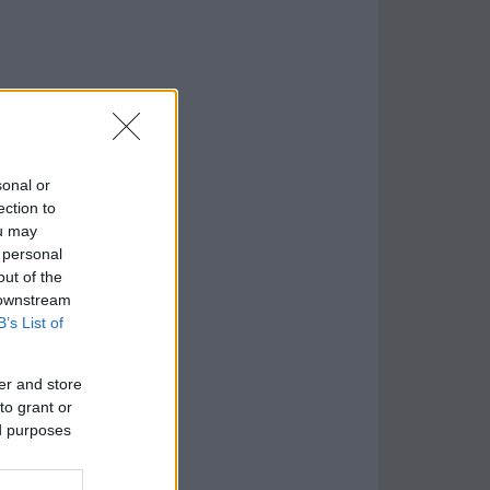
sonal or
ection to
ou may
 personal
out of the
 downstream
B’s List of
er and store
to grant or
ed purposes