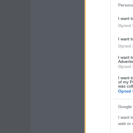
Persona
I want t
Opted 
I want t
Opted 
I want 
Advertis
Opted 
I want t
of my P
was col
Opted 
Google 
I want t
web or d