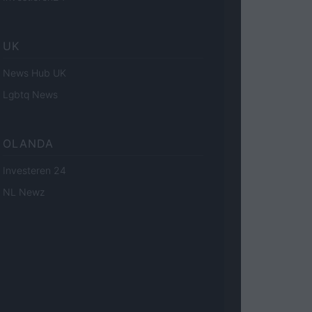
UK
News Hub UK
Lgbtq News
OLANDA
Investeren 24
NL Newz