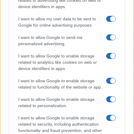
related to advertising like cookies on web or
device identifiers in apps.
I want to allow my user data to be sent to
Google for online advertising purposes.
Sportmagazine: notizie, approfondimenti e classifiche su
calcio, basket, tennis, ciclismo, motori, Formula 1,
MotoGP e Olimpiadi. Le ultime news dalle competizioni
I want to allow Google to send me
nazionali e internazionali, gli highlight delle partite, le
personalized advertising.
interviste ai protagonisti e i risultati in tempo reale di tutte
le discipline che fanno emozionare gli appassionati di
I want to allow Google to enable storage
sport.
related to analytics like cookies on web or
device identifiers in apps.
SEZIONI
I want to allow Google to enable storage
related to functionality of the website or app.
Calcio
Tennis
I want to allow Google to enable storage
Basket
related to personalization.
Motori
I want to allow Google to enable storage
Ciclismo
related to security, including authentication
Altri sport
functionality and fraud prevention, and other