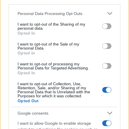
third parties.
Please note that this website/app uses one or more Google
Personal Data Processing Opt Outs
services and may gather and store information including but
not limited to your visit or usage behaviour. You may click to
I want to opt-out of the Sharing of my
personal data.
grant or deny consent to Google and its third-party tags to
Opted In
use your data for below specified purposes in below Google
consent section.
I want to opt-out of the Sale of my
Personal Data.
Opted In
I want to opt-out of processing my
Personal Data for Targeted Advertising.
Opted In
TOP IN TURCHIA
I want to opt-out of Collection, Use,
Retention, Sale, and/or Sharing of my
Personal Data that Is Unrelated with the
1
Il Museo di Coverciano accoglie due nuovi cimeli
Purposes for which it was collected.
Opted Out
Google consents
I want to allow Google to enable storage