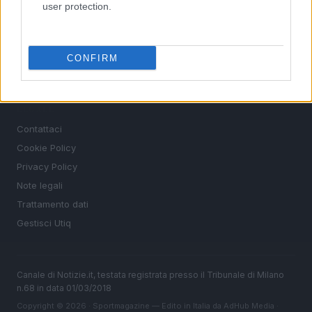
user protection.
MAGAZINE
Chi siamo
Redazione
CONFIRM
Ultime notizie
LEGALE
Contattaci
Cookie Policy
Privacy Policy
Note legali
Trattamento dati
Gestisci Utiq
Canale di Notizie.it, testata registrata presso il Tribunale di Milano
n.68 in data 01/03/2018
Copyright © 2026 · Sportmagazine — Edito in Italia da
AdHub Media
·