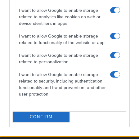
5
Sinner prepara Cincinnati: il video dell’allenamento a
Monte-Carlo
I want to allow Google to enable storage
related to analytics like cookies on web or
device identifiers in apps.
I want to allow Google to enable storage
related to functionality of the website or app.
I want to allow Google to enable storage
related to personalization.
Sportmagazine: notizie, approfondimenti e classifiche su
I want to allow Google to enable storage
calcio, basket, tennis, ciclismo, motori, Formula 1,
related to security, including authentication
MotoGP e Olimpiadi. Le ultime news dalle competizioni
functionality and fraud prevention, and other
nazionali e internazionali, gli highlight delle partite, le
user protection.
interviste ai protagonisti e i risultati in tempo reale di tutte
le discipline che fanno emozionare gli appassionati di
sport.
CONFIRM
SEZIONI
Calcio