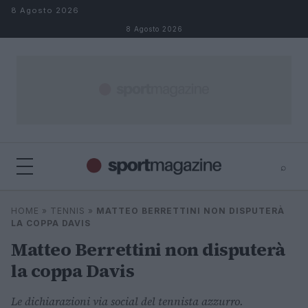
Salta al contenuto
8 Agosto 2026
8 Agosto 2026
⌕
⌕
×
HOME
»
TENNIS
»
MATTEO BERRETTINI NON DISPUTERÀ
Cerca
LA COPPA DAVIS
Matteo Berrettini non disputerà
la coppa Davis
Le dichiarazioni via social del tennista azzurro.