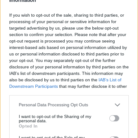
Information
If you wish to opt-out of the sale, sharing to third parties, or
processing of your personal or sensitive information for
targeted advertising by us, please use the below opt-out
section to confirm your selection. Please note that after your
opt-out request is processed you may continue seeing
Tennis ITF 2026: i quarti di finale che accendono la
interest-based ads based on personal information utilized by
scena internazionale
us or personal information disclosed to third parties prior to
Andrea Conforti · 7 Ago 2026
your opt-out. You may separately opt-out of the further
disclosure of your personal information by third parties on the
TENNIS
IAB’s list of downstream participants. This information may
also be disclosed by us to third parties on the
IAB’s List of
Downstream Participants
that may further disclose it to other
third parties.
Please note that this website/app uses one or more Google
Personal Data Processing Opt Outs
services and may gather and store information including but
not limited to your visit or usage behaviour. You may click to
I want to opt-out of the Sharing of my
personal data.
grant or deny consent to Google and its third-party tags to
Opted In
use your data for below specified purposes in below Google
consent section.
I want to opt-out of the Sale of my