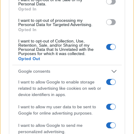
Personal Data.
Opted In
Tennis: il dettagliato programma del 6 agosto per il
I want to opt-out of processing my
Canadian Open 2026
Personal Data for Targeted Advertising.
Opted In
Francesca Lombardi · 6 Ago 2026
I want to opt-out of Collection, Use,
Retention, Sale, and/or Sharing of my
Personal Data that Is Unrelated with the
Purposes for which it was collected.
PIÙ LETTI
Opted Out
1
Guida per tennisti: come mantenere la performance
Google consents
sui campi in terra rossa
I want to allow Google to enable storage
2
Chi è Thomas Fabbiano: la carriera del tennista
related to advertising like cookies on web or
pugliese
device identifiers in apps.
3
Tennis: maltempo e disagi nei tornei nordamericani,
I want to allow my user data to be sent to
finali rinviate e proteste
Google for online advertising purposes.
4
ATP Challenger Tour 2026: i tornei di agosto e i
I want to allow Google to send me
protagonisti italiani
personalized advertising.