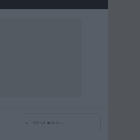
⌕
Cerca