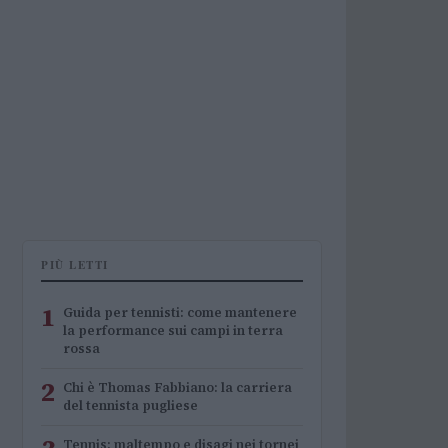
PIÙ LETTI
1
Guida per tennisti: come mantenere
la performance sui campi in terra
rossa
2
Chi è Thomas Fabbiano: la carriera
del tennista pugliese
Tennis: maltempo e disagi nei tornei