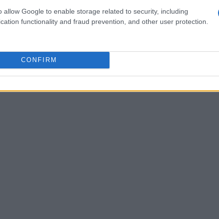
Daniil Medvedev
, che hanno guadagnato
o allow Google to enable storage related to security, including
cation functionality and fraud prevention, and other user protection.
sta tedesco.
CONFIRM