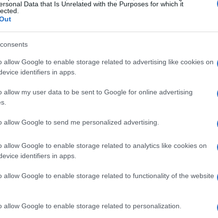
ersonal Data that Is Unrelated with the Purposes for which it
lected.
Out
dagno nel 2023
consents
P
, nel corso del 2023
Alexander Zverev
ha
le di
3,81 milioni di dollari
, una cifra molto
o allow Google to enable storage related to advertising like cookies on
evice identifiers in apps.
classifica. Il tennista tedesco è riuscito a
 Garros
e a vincere l’
ATP 500 di Amburgo
.
o allow my user data to be sent to Google for online advertising
s.
nitori, altezza e peso, età e origini della
to allow Google to send me personalized advertising.
o allow Google to enable storage related to analytics like cookies on
evice identifiers in apps.
ronto con altri giocatori
o allow Google to enable storage related to functionality of the website
rev
con quello degli altri tennisti, possiamo
to tra gli otto partecipanti alle
ATP Finals
in
o allow Google to enable storage related to personalization.
o i nomi dei più importanti tennisti, come