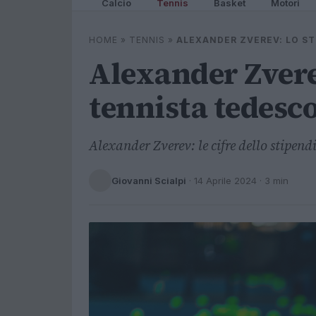
Calcio
Tennis
Basket
Motori
HOME
»
TENNIS
»
ALEXANDER ZVEREV: LO ST
Alexander Zvere
tennista tedesc
Alexander Zverev: le cifre dello stipend
Giovanni Scialpi
·
14 Aprile 2024
· 3 min