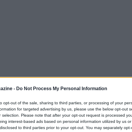
azine -
Do Not Process My Personal Information
ioni che i tennisti regalano sul campo, c’è
to opt-out of the sale, sharing to third parties, or processing of your per
oro guadagni. Uno dei nomi spesso discussi
formation for targeted advertising by us, please use the below opt-out s
 di
Alexander Zverev
. In quest’articolo
r selection. Please note that after your opt-out request is processed y
eing interest-based ads based on personal information utilized by us or
e il guadagno durante la sua carriera.
disclosed to third parties prior to your opt-out. You may separately opt-