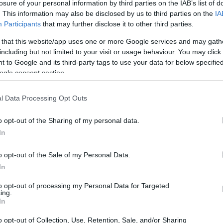
exander Zverev tra gli otto partecipanti.
losure of your personal information by third parties on the IAB’s list of
. This information may also be disclosed by us to third parties on the
IA
i guadagni, è bene sottolineare la sua
Participants
that may further disclose it to other third parties.
fner
, con un risultato finale di 6-3, 6-4.
 that this website/app uses one or more Google services and may gath
including but not limited to your visit or usage behaviour. You may click 
 to Google and its third-party tags to use your data for below specifi
ogle consent section.
l Data Processing Opt Outs
o opt-out of the Sharing of my personal data.
In
o opt-out of the Sale of my Personal Data.
In
to opt-out of processing my Personal Data for Targeted
ing.
In
o opt-out of Collection, Use, Retention, Sale, and/or Sharing