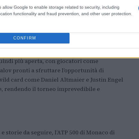
o allow Google to enable storage related to security, including
cation functionality and fraud prevention, and other user protection.
zioni, l’assenza di Matteo Berrettini ha
CONFIRM
La sua cancellazione dal torneo, avvenuta
fan delusi e ha aperto la strada a nuovi
uindi più aperta, con giocatori come
ov pronti a sfruttare l’opportunità di
wild card come Daniel Altmaier e Justin Engel
e, rendendo il torneo imprevedibile e
 e storie da seguire, l’ATP 500 di Monaco di