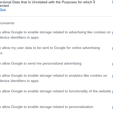
ersonal Data that Is Unrelated with the Purposes for which it
lected.
Out
consents
o allow Google to enable storage related to advertising like cookies on
evice identifiers in apps.
ncipale
o allow my user data to be sent to Google for online advertising
s.
zato da incontri di alto livello. Zverev, testa
to allow Google to send me personalized advertising.
xandre Muller nel primo turno. Questo
a importante per il tedesco, che ha bisogno
o allow Google to enable storage related to analytics like cookies on
evice identifiers in apps.
 difficile. Un altro match da seguire è quello
 giocatori che hanno dimostrato di poter
o allow Google to enable storage related to functionality of the website
a di giovani talenti come Jakub Mensik e
ncora più interessante, poiché potrebbero
o allow Google to enable storage related to personalization.