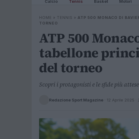
Calcio
Tennis
Basket
Motori
HOME
»
TENNIS
»
ATP 500 MONACO DI BAVIER
TORNEO
ATP 500 Monaco 
tabellone princi
del torneo
Scopri i protagonisti e le sfide più atte
Redazione Sport Magazine
·
12 Aprile 2025
· 