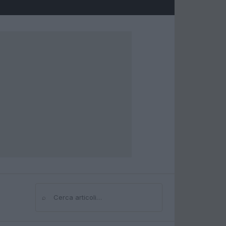
⌕
Cerca