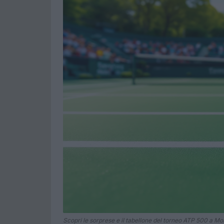
Scopri le sorprese e il tabellone del torneo ATP 500 a Mo