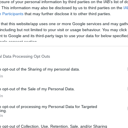
i Monaco di Baviera
losure of your personal information by third parties on the IAB’s list of
. This information may also be disclosed by us to third parties on the
IA
a, uno degli eventi più attesi della stagione
Participants
that may further disclose it to other third parties.
e attira i migliori giocatori del circuito.
 that this website/app uses one or more Google services and may gath
including but not limited to your visit or usage behaviour. You may click 
resenta sfide intriganti e potenziali sorprese,
 to Google and its third-party tags to use your data for below specifi
rsi il titolo. Tra i nomi più noti, spiccano
ogle consent section.
sime, entrambi in cerca di riscatto dopo
 competizioni.
l Data Processing Opt Outs
o opt-out of the Sharing of my personal data.
In
o opt-out of the Sale of my Personal Data.
In
to opt-out of processing my Personal Data for Targeted
ing.
In
o opt-out of Collection, Use, Retention, Sale, and/or Sharing