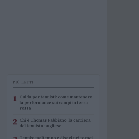
PIÙ LETTI
1
Guida per tennisti: come mantenere
la performance sui campi in terra
rossa
2
Chi è Thomas Fabbiano: la carriera
del tennista pugliese
Tennis: maltempo e disagi nei tornei