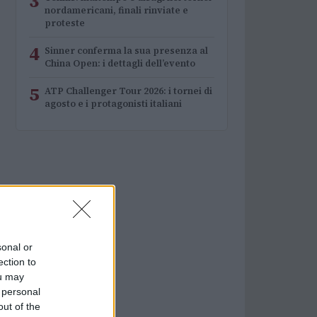
3
nordamericani, finali rinviate e
proteste
4
Sinner conferma la sua presenza al
China Open: i dettagli dell’evento
5
ATP Challenger Tour 2026: i tornei di
agosto e i protagonisti italiani
sonal or
ection to
ou may
 personal
out of the