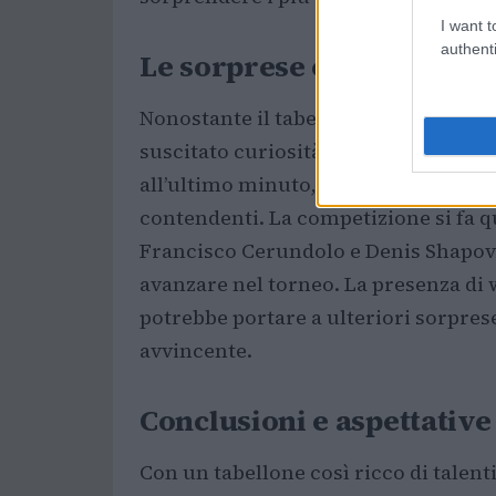
I want t
authenti
Le sorprese e le assenze
Nonostante il tabellone prometta emo
suscitato curiosità e speculazioni. 
all’ultimo minuto, ha lasciato molti 
contendenti. La competizione si fa q
Francisco Cerundolo e Denis Shapoval
avanzare nel torneo. La presenza di 
potrebbe portare a ulteriori sorpres
avvincente.
Conclusioni e aspettative
Con un tabellone così ricco di talenti