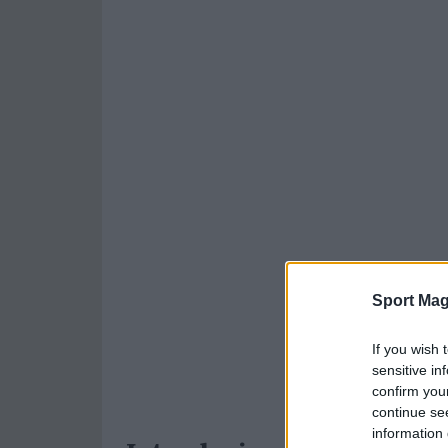
Sport Mag
If you wish 
sensitive in
confirm you
continue se
information 