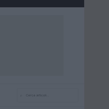
⌕
Cerca