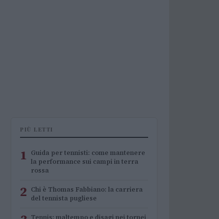
PIÙ LETTI
1
Guida per tennisti: come mantenere
la performance sui campi in terra
rossa
2
Chi è Thomas Fabbiano: la carriera
del tennista pugliese
Tennis: maltempo e disagi nei tornei