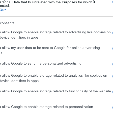
ersonal Data that Is Unrelated with the Purposes for which it
lected.
Out
consents
o allow Google to enable storage related to advertising like cookies on
evice identifiers in apps.
o allow my user data to be sent to Google for online advertising
o un impatto significativo sul suo ranking
s.
en 59 posizioni, portandolo
to allow Google to send me personalized advertising.
mondo. Questo balzo in avanti è un chiaro
o svolto fino ad ora. In conferenza stampa, il
o allow Google to enable storage related to analytics like cookies on
soddisfazione per il traguardo raggiunto,
evice identifiers in apps.
ntrarsi sul miglioramento del proprio gioco e
o allow Google to enable storage related to functionality of the website
o allow Google to enable storage related to personalization.
ne da gestire