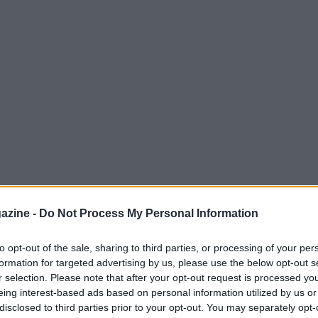
azine -
Do Not Process My Personal Information
to opt-out of the sale, sharing to third parties, or processing of your per
formation for targeted advertising by us, please use the below opt-out s
nuovo inizio
r selection. Please note that after your opt-out request is processed y
eing interest-based ads based on personal information utilized by us or
tennis italiano, ha ottenuto una vittoria
disclosed to third parties prior to your opt-out. You may separately opt-