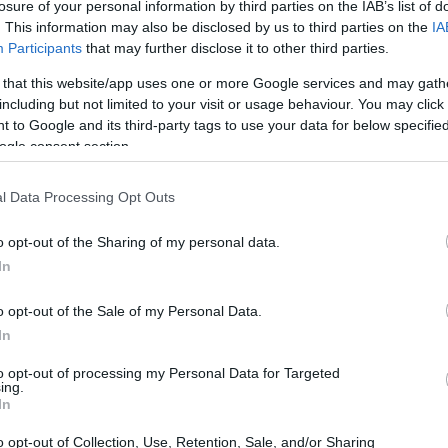
losure of your personal information by third parties on the IAB’s list of
rid, sconfiggendo il tennista di Hong Kong
. This information may also be disclosed by us to third parties on the
IA
cesso non solo gli consente di avanzare al
Participants
that may further disclose it to other third parties.
eo, ma rappresenta anche un importante
 that this website/app uses one or more Google services and may gath
questa vittoria, Cinà ha dimostrato di saper
including but not limited to your visit or usage behaviour. You may click 
 to Google and its third-party tags to use your data for below specifi
vute dagli organizzatori, confermando il suo
ogle consent section.
l Data Processing Opt Outs
o opt-out of the Sharing of my personal data.
In
o opt-out of the Sale of my Personal Data.
In
to opt-out of processing my Personal Data for Targeted
ing.
In
o opt-out of Collection, Use, Retention, Sale, and/or Sharing