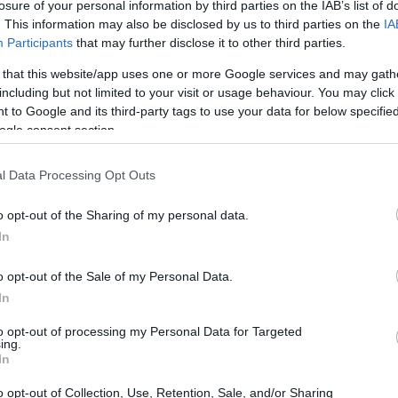
losure of your personal information by third parties on the IAB’s list of
r 75 di Ostrava
. This information may also be disclosed by us to third parties on the
IA
Participants
that may further disclose it to other third parties.
nta come un evento imperdibile per gli
 that this website/app uses one or more Google services and may gath
including but not limited to your visit or usage behaviour. You may click 
one ricco di talenti emergenti e giocatori
 to Google and its third-party tags to use your data for below specifi
ge sulla terra rossa, offre un’opportunità
ogle consent section.
iverse nazionalità, pronti a dare il massimo
king ATP. La competizione è particolarmente
l Data Processing Opt Outs
mozioni e colpi di scena.
o opt-out of the Sharing of my personal data.
In
o opt-out of the Sale of my Personal Data.
In
to opt-out of processing my Personal Data for Targeted
ing.
In
o opt-out of Collection, Use, Retention, Sale, and/or Sharing