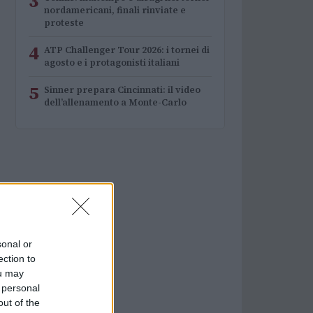
3
nordamericani, finali rinviate e
proteste
4
ATP Challenger Tour 2026: i tornei di
agosto e i protagonisti italiani
5
Sinner prepara Cincinnati: il video
dell’allenamento a Monte-Carlo
sonal or
ection to
ou may
 personal
out of the