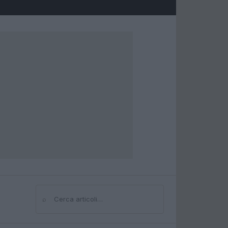
⌕
Cerca