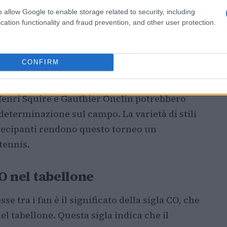
o allow Google to enable storage related to security, including
cation functionality and fraud prevention, and other user protection.
hio
Aslan Karatsev e Elmer Moller si distinguono
CONFIRM
tsev, in particolare, ha dimostrato di avere un
n cerca di conferme dopo un periodo di alti e
 Henri Squire e Gauthier Onclin potrebbero
eterminazione sul campo. La varietà di stili
artecipanti rendono questo torneo un
tennis.
CO nel tabellone
e tra i fan è il significato della sigla CO, che
el tabellone. Questa sigla indica che il