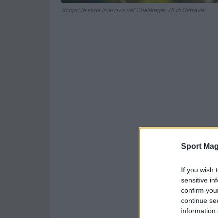
Scopri le sfide in arrivo nel Challenger 75 di Ostrava.
Sport Mag
If you wish 
sensitive in
confirm you
continue se
information 