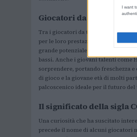
I want t
authenti
Giocatori da tenere d’occ
Tra i giocatori da tenere d’occhio, 
per le loro prestazioni recenti. Kara
grande potenziale, mentre Moller è i
bassi. Anche i giovani talenti come
sorprendere, portando freschezza e d
di gioco e la giovane età di molti p
palcoscenico ideale per il futuro del 
Il significato della sigla 
Una curiosità che ha suscitato interess
precede il nome di alcuni giocatori n