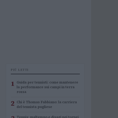
PIÙ LETTI
1
Guida per tennisti: come mantenere
la performance sui campi in terra
rossa
2
Chi è Thomas Fabbiano: la carriera
del tennista pugliese
Tennis: maltempo e disagi nei tornei