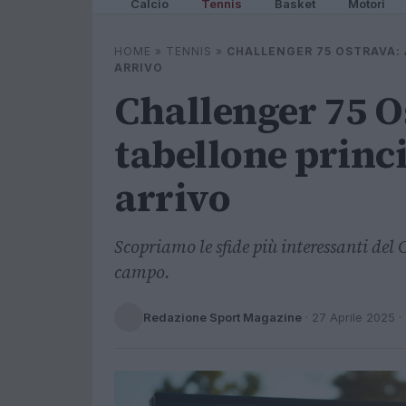
Calcio
Tennis
Basket
Motori
HOME
»
TENNIS
»
CHALLENGER 75 OSTRAVA: A
ARRIVO
Challenger 75 Os
tabellone princi
arrivo
Scopriamo le sfide più interessanti del 
campo.
Redazione Sport Magazine
·
27 Aprile 2025
·