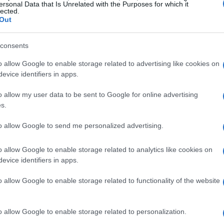
ersonal Data that Is Unrelated with the Purposes for which it
lected.
Out
consents
o allow Google to enable storage related to advertising like cookies on
evice identifiers in apps.
o allow my user data to be sent to Google for online advertising
ncipale
s.
to allow Google to send me personalized advertising.
 75 di Ostrava presenta sfide avvincenti. Tra i
ra Vit Kopriva e un qualificato, che potrebbe
o allow Google to enable storage related to analytics like cookies on
 incontri interessanti includono la sfida tra
evice identifiers in apps.
due giocatori con stili di gioco distintivi.
o allow Google to enable storage related to functionality of the website
l Evans e Hady Habib alza ulteriormente il
 ogni partita un evento da seguire con
o allow Google to enable storage related to personalization.