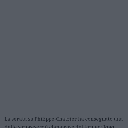
La serata su Philippe-Chatrier ha consegnato una
delle sorprese più clamorose del torneo:
Joao