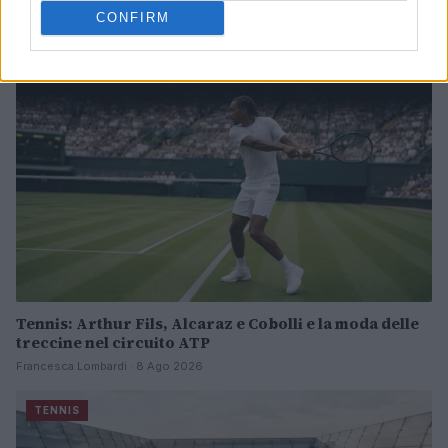
Ilaria Mauri · 8 Ago 2026
CONFIRM
TENNIS
Tennis: Arthur Fils, Alcaraz e Cobolli e la moda delle
treccine nel circuito ATP
Francesca Lombardi · 8 Ago 2026
TENNIS