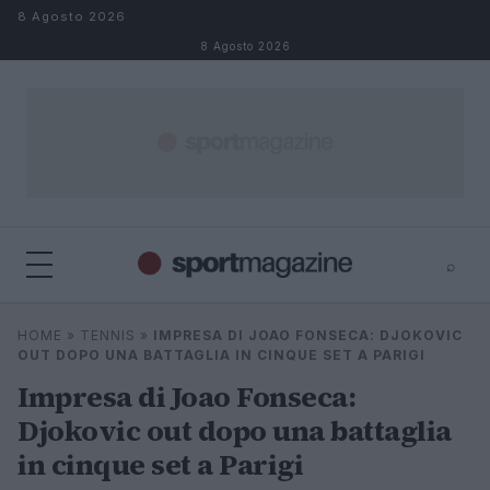
Salta al contenuto
8 Agosto 2026
8 Agosto 2026
⌕
⌕
×
HOME
»
TENNIS
»
IMPRESA DI JOAO FONSECA: DJOKOVIC
Cerca
OUT DOPO UNA BATTAGLIA IN CINQUE SET A PARIGI
Impresa di Joao Fonseca:
Djokovic out dopo una battaglia
in cinque set a Parigi