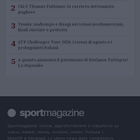
2
Chi è Thomas Fabbiano: la carriera del tennista
pugliese
3
Tennis: maltempo e disagi nei tornei nordamericani,
finali rinviate e proteste
4
ATP Challenger Tour 2026: i tornei di agosto e i
protagonisti italiani
5
A quanto ammonta il patrimonio di Stefanos Tsitsipas?
Lo stipendio
Sportmagazine: notizie, approfondimenti e classifiche su
calcio, basket, tennis, ciclismo, motori, Formula 1,
MotoGP e Olimpiadi. Le ultime news dalle competizioni