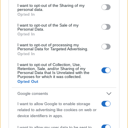
allenatore under15 al Chieri e ciclista urbano.
not limited to your visit or usage behaviour. You may click to
I want to opt-out of the Sharing of my
personal data.
grant or deny consent to Google and its third-party tags to
Opted In
use your data for below specified purposes in below Google
consent section.
I want to opt-out of the Sale of my
Personal Data.
Opted In
I want to opt-out of processing my
Personal Data for Targeted Advertising.
Opted In
I want to opt-out of Collection, Use,
Retention, Sale, and/or Sharing of my
Personal Data that Is Unrelated with the
Purposes for which it was collected.
Opted Out
Google consents
I want to allow Google to enable storage
related to advertising like cookies on web or
device identifiers in apps.
I want to allow my user data to be sent to