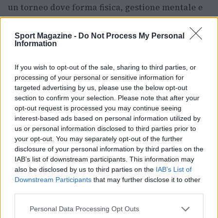
un torneo dove forma fisica, gestione mentale e
capacità di giocare i punti importanti fanno la
differenza. Fonseca entra ora negli ottavi con
Sport Magazine -
Do Not Process My Personal
Information
fiducia e attenzione dei media, mentre Djokovic
dovrà rielaborare la sconfitta e pianificare il
If you wish to opt-out of the sale, sharing to third parties, or
prosieguo della stagione.
processing of your personal or sensitive information for
targeted advertising by us, please use the below opt-out
section to confirm your selection. Please note that after your
opt-out request is processed you may continue seeing
AUTORE
interest-based ads based on personal information utilized by
Andrea Conforti
us or personal information disclosed to third parties prior to
your opt-out. You may separately opt-out of the further
Andrea Conforti, 46enne torinese dal look
disclosure of your personal information by third parties on the
casual e naturale, è un analista tattico che
IAB’s list of downstream participants. This information may
trasforma dati e clip in racconti social. Ricorda
also be disclosed by us to third parties on the
IAB’s List of
quando annotò la rimonta al box stampa dello
Downstream Participants
that may further disclose it to other
Stadio Olimpico Grande Torino: da
third parties.
quell'appunto nacque la sua linea editoriale,
che propugna spiegazioni visive per il tifoso
Please note that this website/app uses one or more Google
Personal Data Processing Opt Outs
critico. Dettaglio unico: una stagione
services and may gather and store information including but