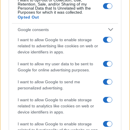
mentre la palla sale, poi estendere “attraverso”
I want to opt-out of Collection, Use,
Retention, Sale, and/or Sharing of my
la palla. Per rimbalzi più
alti
alzare il punto
Personal Data that Is Unrelated with the
Purposes for which it was collected.
d’impatto, verticalizzare lo swing e mirare a 50–
Opted Out
80 cm sopra il nastro con atterraggio profondo.
Google consents
Per traiettorie più
fastidiose
all’esterno: aprire
I want to allow Google to enable storage
l’angolo di uscita in deuce e mantenere il finale
related to advertising like cookies on web or
lungo verso l’esterno del campo.
device identifiers in apps.
I want to allow my user data to be sent to
Google for online advertising purposes.
AUTORE
Francesca Lombardi
I want to allow Google to send me
Francesca Lombardi, fiorentina, prese appunti
personalized advertising.
tecnici dal primo box di un circuito toscano e
I want to allow Google to enable storage
da allora firma approfondimenti sui motori. In
related to analytics like cookies on web or
redazione sostiene un approccio metodico
device identifiers in apps.
alle prove su pista, cura il format 'tecnica e
cronaca' e conserva i fogli di appunti del
I want to allow Google to enable storage
debutto tecnico in autodromo.