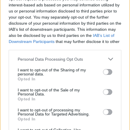
dell’impatto: uccide lo spin. Correzione: drill
interest-based ads based on personal information utilized by
“edge” davanti allo specchio, pensando a
us or personal information disclosed to third parties prior to
your opt-out. You may separately opt-out of the further
“tagliare” dal basso-sinistra all’alto-destra
disclosure of your personal information by third parties on the
(destrorsi).
Braccio rigido
frena la catena.
IAB’s list of downstream participants. This information may
Correzione: respirazione profonda pre-routine,
also be disclosed by us to third parties on the
IAB’s List of
Downstream Participants
that may further disclose it to other
impugnatura leggermente più
loose
(indice e
third parties.
medio), e 3 colpi al 70% prima di salire
Please note that this website/app uses one or more Google
d’intensità.
Personal Data Processing Opt Outs
services and may gather and store information including but
not limited to your visit or usage behaviour. You may click to
I want to opt-out of the Sharing of my
Tronco verticale
e assenza di tilt: riduce la
personal data.
grant or deny consent to Google and its third-party tags to
Opted In
finestra sopra la testa. Correzione: pensiero
use your data for below specified purposes in below Google
consent section.
“orecchio sinistro verso la spalla sinistra” in
I want to opt-out of the Sale of my
Personal Data.
caricamento e puntamento della spalla non
Opted In
dominante verso la palla.
Spinta solo di
I want to opt-out of processing my
braccio
fa perdere parabola. Correzione:
Personal Data for Targeted Advertising.
Opted In
inserire uno
tempo
con ginocchia che caricano