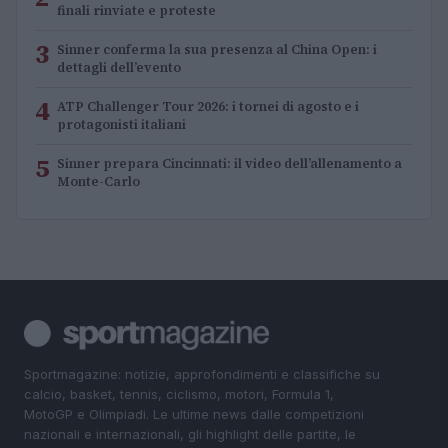
finali rinviate e proteste
3
Sinner conferma la sua presenza al China Open: i
dettagli dell’evento
4
ATP Challenger Tour 2026: i tornei di agosto e i
protagonisti italiani
5
Sinner prepara Cincinnati: il video dell’allenamento a
Monte-Carlo
Sportmagazine: notizie, approfondimenti e classifiche su
calcio, basket, tennis, ciclismo, motori, Formula 1,
MotoGP e Olimpiadi. Le ultime news dalle competizioni
nazionali e internazionali, gli highlight delle partite, le