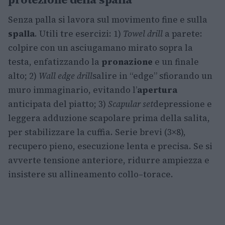
Senza palla si lavora sul movimento fine e sulla
spalla
. Utili tre esercizi: 1)
Towel drill
a parete:
colpire con un asciugamano mirato sopra la
testa, enfatizzando la
pronazione
e un finale
alto; 2)
Wall edge drill
salire in “edge” sfiorando un
muro immaginario, evitando l’
apertura
anticipata del piatto; 3)
Scapular set
depressione e
leggera adduzione scapolare prima della salita,
per stabilizzare la cuffia. Serie brevi (3×8),
recupero pieno, esecuzione lenta e precisa. Se si
avverte tensione anteriore, ridurre ampiezza e
insistere su allineamento collo–torace.