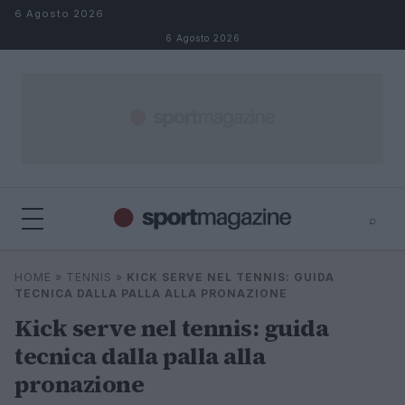
Salta al contenuto
6 Agosto 2026
6 Agosto 2026
⌕
⌕
×
HOME
»
TENNIS
»
KICK SERVE NEL TENNIS: GUIDA
Cerca
TECNICA DALLA PALLA ALLA PRONAZIONE
Kick serve nel tennis: guida
tecnica dalla palla alla
pronazione