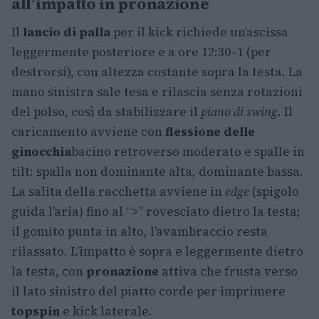
all’impatto in pronazione
Il
lancio di palla
per il kick richiede un’ascissa
leggermente posteriore e a ore 12:30–1 (per
destrorsi), con altezza costante sopra la testa. La
mano sinistra sale tesa e rilascia senza rotazioni
del polso, così da stabilizzare il
piano di swing
. Il
caricamento avviene con
flessione delle
ginocchia
bacino retroverso moderato e spalle in
tilt: spalla non dominante alta, dominante bassa.
La salita della racchetta avviene in
edge
(spigolo
guida l’aria) fino al “>” rovesciato dietro la testa;
il gomito punta in alto, l’avambraccio resta
rilassato. L’impatto è sopra e leggermente dietro
la testa, con
pronazione
attiva che frusta verso
il lato sinistro del piatto corde per imprimere
topspin
e kick laterale.