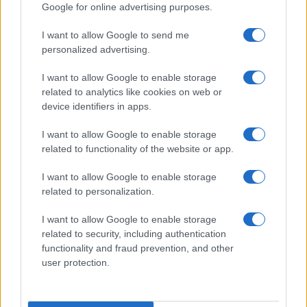
Google for online advertising purposes.
Continua a leggere
I want to allow Google to send me
personalized advertising.
TENNIS
I want to allow Google to enable storage
related to analytics like cookies on web or
device identifiers in apps.
I want to allow Google to enable storage
related to functionality of the website or app.
I want to allow Google to enable storage
related to personalization.
I want to allow Google to enable storage
related to security, including authentication
functionality and fraud prevention, and other
user protection.
Curiosità e iniziative nel mondo del tennis: da Bublik a
Federer
Ilaria Mauri · 9 Ago 2026