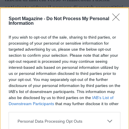
anticipata riduce il numero di match competitivi
sull’erba, mentre per Maria la vittoria
Sport Magazine -
Do Not Process My Personal
rappresenta una conferma del feeling con la
Information
superficie che le ha regalato buoni risultati negli
If you wish to opt-out of the sale, sharing to third parties, or
ultimi anni.
processing of your personal or sensitive information for
targeted advertising by us, please use the below opt-out
section to confirm your selection. Please note that after your
opt-out request is processed you may continue seeing
AUTORE
interest-based ads based on personal information utilized by
Andrea Conforti
us or personal information disclosed to third parties prior to
Andrea Conforti, 46enne torinese dal look
your opt-out. You may separately opt-out of the further
casual e naturale, è un analista tattico che
disclosure of your personal information by third parties on the
trasforma dati e clip in racconti social. Ricorda
IAB’s list of downstream participants. This information may
quando annotò la rimonta al box stampa dello
also be disclosed by us to third parties on the
IAB’s List of
Stadio Olimpico Grande Torino: da
Downstream Participants
that may further disclose it to other
quell'appunto nacque la sua linea editoriale,
third parties.
che propugna spiegazioni visive per il tifoso
Please note that this website/app uses one or more Google
critico. Dettaglio unico: una stagione
Personal Data Processing Opt Outs
services and may gather and store information including but
allenatore under15 al Chieri e ciclista urbano.