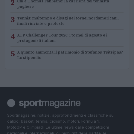
2
Chi è Thomas Fabbiano: la carriera del tennista
pugliese
3
Tennis: maltempo e disagi nei tornei nordamericani,
finali rinviate e proteste
4
ATP Challenger Tour 2026: i tornei di agosto e i
protagonisti italiani
5
A quanto ammonta il patrimonio di Stefanos Tsitsipas?
Lo stipendio
Sportmagazine: notizie, approfondimenti e classifiche su
calcio, basket, tennis, ciclismo, motori, Formula 1,
MotoGP e Olimpiadi. Le ultime news dalle competizioni
nazionali e internazionali, gli highlight delle partite, le