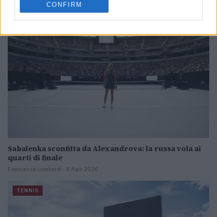
CONFIRM
TENNIS
Sabalenka sconfitta da Alexandrova: la russa vola ai
quarti di finale
Francesca Lombardi · 9 Ago 2026
TENNIS