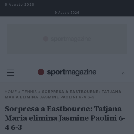
Salta al contenuto
9 Agosto 2026
9 Agosto 2026
⌕
⌕
×
HOME
»
TENNIS
»
SORPRESA A EASTBOURNE: TATJANA
Cerca
MARIA ELIMINA JASMINE PAOLINI 6-4 6-3
Sorpresa a Eastbourne: Tatjana
Maria elimina Jasmine Paolini 6-
4 6-3