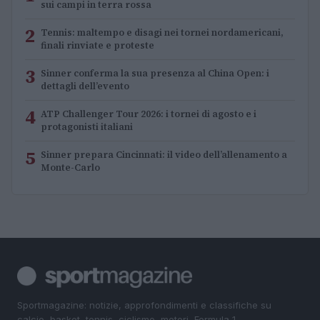
sui campi in terra rossa
2
Tennis: maltempo e disagi nei tornei nordamericani,
finali rinviate e proteste
3
Sinner conferma la sua presenza al China Open: i
dettagli dell’evento
4
ATP Challenger Tour 2026: i tornei di agosto e i
protagonisti italiani
5
Sinner prepara Cincinnati: il video dell’allenamento a
Monte-Carlo
Sportmagazine: notizie, approfondimenti e classifiche su
calcio, basket, tennis, ciclismo, motori, Formula 1,