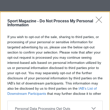
Sport Magazine -
Do Not Process My Personal
Information
If you wish to opt-out of the sale, sharing to third parties, or
processing of your personal or sensitive information for
targeted advertising by us, please use the below opt-out
section to confirm your selection. Please note that after your
opt-out request is processed you may continue seeing
interest-based ads based on personal information utilized by
us or personal information disclosed to third parties prior to
your opt-out. You may separately opt-out of the further
AUTORE
disclosure of your personal information by third parties on the
Francesca Lombardi
IAB’s list of downstream participants. This information may
Francesca Lombardi, fiorentina, prese appunti
also be disclosed by us to third parties on the
IAB’s List of
tecnici dal primo box di un circuito toscano e
Downstream Participants
that may further disclose it to other
da allora firma approfondimenti sui motori. In
third parties.
redazione sostiene un approccio metodico
Please note that this website/app uses one or more Google
alle prove su pista, cura il format 'tecnica e
Personal Data Processing Opt Outs