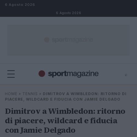
Salta al contenuto
6 Agosto 2026
6 Agosto 2026
⌕
⌕
×
HOME
»
TENNIS
»
DIMITROV A WIMBLEDON: RITORNO DI
Cerca
PIACERE, WILDCARD E FIDUCIA CON JAMIE DELGADO
Dimitrov a Wimbledon: ritorno
di piacere, wildcard e fiducia
con Jamie Delgado